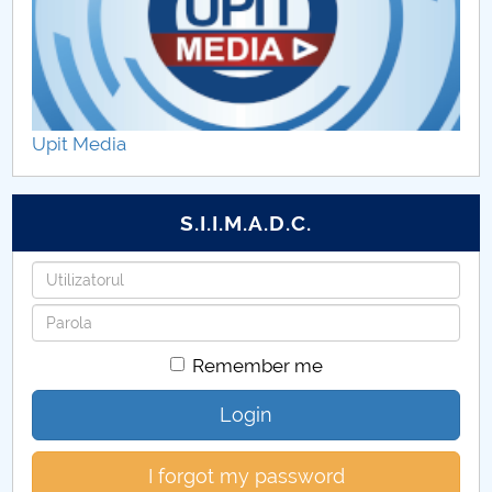
Upit Media
S.I.I.M.A.D.C.
Username
Password
Remember me
Login
I forgot my password