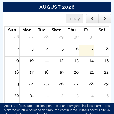
AUGUST 2026
today
Sun
Mon
Tue
Wed
Thu
Fri
Sat
26
27
28
29
30
31
1
2
3
4
5
6
7
8
9
10
11
12
13
14
15
16
17
18
19
20
21
22
23
24
25
26
27
28
29
30
31
1
2
3
4
5
Acest site foloseste "cookies" pentru a usura navigarea in site si numararea
vizitatorilor intr-o perioada de timp. Prin continuarea utilizarii acestui site va