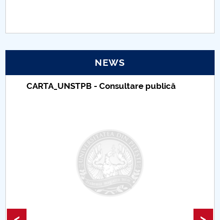
PNRR
Proiect(PRIM STUD)
NEWS
Proiect SU-ETIC
CARTA_UNSTPB - Consultare publică
Personal data protection
UPIT for the community
IOSUD/CSUD – PhD studies
Comisie de etica unversitară
Evenimente CUP
Accesibilitate pentru studenții cu dizabilități
<
>