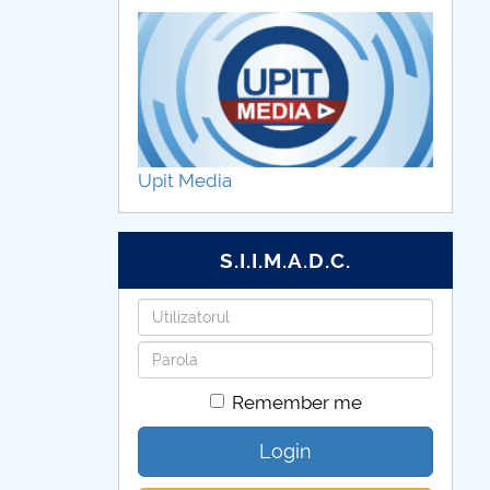
Upit Media
S.I.I.M.A.D.C.
Username
Password
Remember me
Login