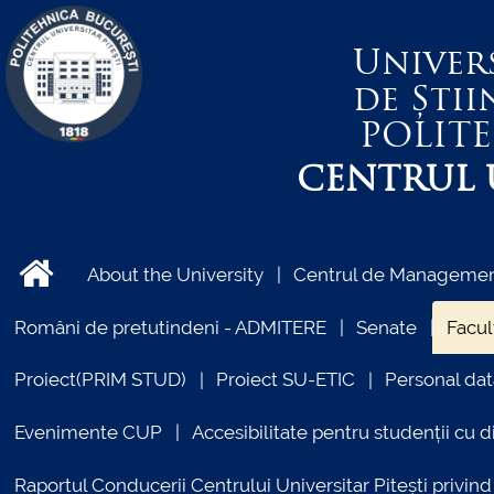
Univer
de Știi
POLIT
CENTRUL U
About the University
Centrul de Management
Români de pretutindeni - ADMITERE
Senate
Facul
Proiect(PRIM STUD)
Proiect SU-ETIC
Personal dat
Evenimente CUP
Accesibilitate pentru studenții cu di
Raportul Conducerii Centrului Universitar Pitești priv