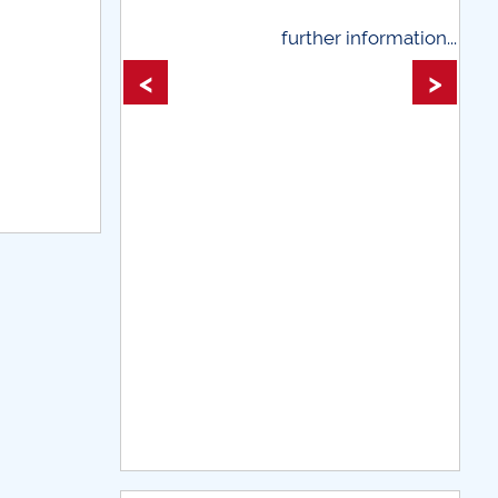
 information...
further information...
<
>