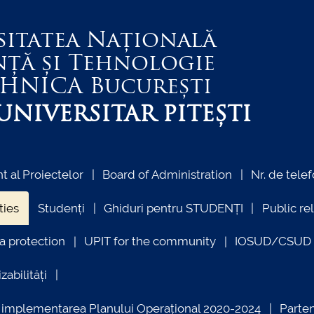
sitatea Națională
nță și Tehnologie
EHNICA
București
NIVERSITAR PITEȘTI
 al Proiectelor
Board of Administration
Nr. de telef
ties
Studenți
Ghiduri pentru STUDENȚI
Public re
a protection
UPIT for the community
IOSUD/CSUD –
zabilități
ind implementarea Planului Operațional 2020-2024
Parte