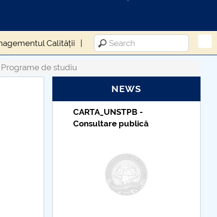
agementul Calității
Programe de studiu
NEWS
Taxe de școlarizare
indexate – Centrul
Universitar Pitești