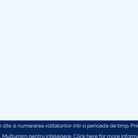
site si numararea vizitatorilor intr-o perioada de timp. Prin 
. Multumim pentru intelegere.
Click here for more inform