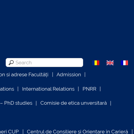
on si adrese Facultăți
Admission
lations
International Relations
PNRR
 PhD studies
Comisie de etica unversitară
neri CUP
Centrul de Consiliere și Orientare în Carieră