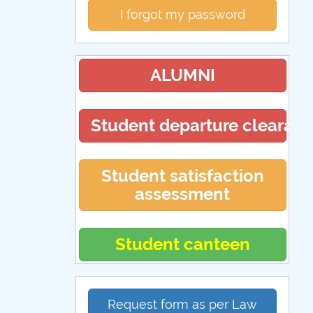
I forgot my password
ALUMNI
Student departure clearan
Student satisfaction
assessment
Student canteen
Request form as per Law