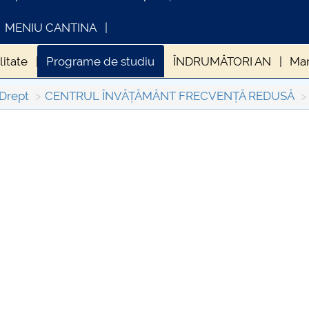
MENIU CANTINA
litate
Programe de studiu
ÎNDRUMĂTORI AN
Man
 Drept
CENTRUL ÎNVĂȚĂMÂNT FRECVENȚĂ REDUSĂ
FORMATII ACTE STUDII
CARTA_UNSTPB -
Consultare publică