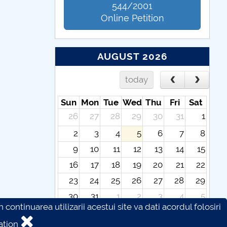
544/2001
Online Petition
AUGUST 2026
today
Sun
Mon
Tue
Wed
Thu
Fri
Sat
26
27
28
29
30
31
1
2
3
4
5
6
7
8
9
10
11
12
13
14
15
16
17
18
19
20
21
22
23
24
25
26
27
28
29
30
31
1
2
3
4
5
continuarea utilizarii acestui site va dati acordul folosiri
ation