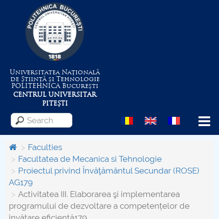
Universitatea Națională
de Știință și Tehnologie
POLITEHNICA
București
CENTRUL UNIVERSITAR
PITEȘTI
Menu
Faculties
Facultatea de Mecanica si Tehnologie
Proiectul privind Învăţământul Secundar (ROSE)
About the University
AG179
Activitatea III. Elaborarea şi implementarea
Centrul de Management al Proiectelor
programului de dezvoltare a competențelor de
învățare eficientă179