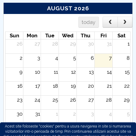
AUGUST 2026
today
Sun
Mon
Tue
Wed
Thu
Fri
Sat
26
27
28
29
30
31
1
2
3
4
5
6
7
8
9
10
11
12
13
14
15
16
17
18
19
20
21
22
23
24
25
26
27
28
29
30
31
1
2
3
4
5
Acest site foloseste "cookies" pentru a usura navigarea in site si numararea
vizitatorilor intr-o perioada de timp. Prin continuarea utilizarii acestui site va