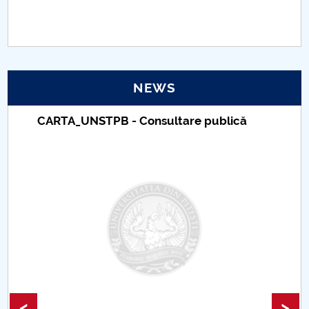
PNRR
Proiect(PRIM STUD)
NEWS
Proiect SU-ETIC
CARTA_UNSTPB - Consultare publică
Personal data protection
UPIT for the community
IOSUD/CSUD – PhD studies
Comisie de etica unversitară
Evenimente CUP
Accesibilitate pentru studenții cu dizabilități
<
>