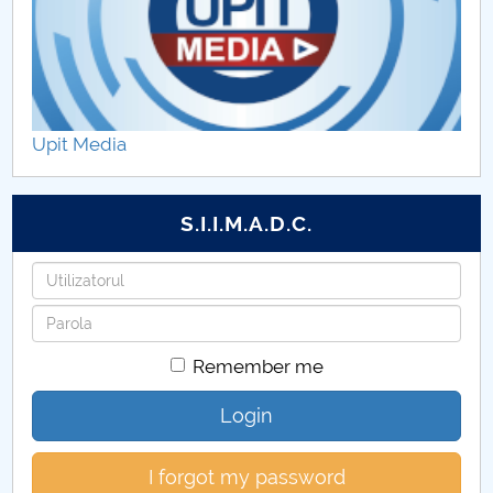
remediale 179
Activitatea III. Elaborarea şi implementarea
programului de dezvoltare a competențelor de
învățare eficientă179
Upit Media
activitatea-iv-elaborarea-si-implementarea-
programului-de-dezvoltare-personala-si-abilitati-
S.I.I.M.A.D.C.
socio-emotionale179
Username
Activitatea V. Activitatea de consiliere şi orientare
în carieră179
Password
Remember me
Login
I forgot my password