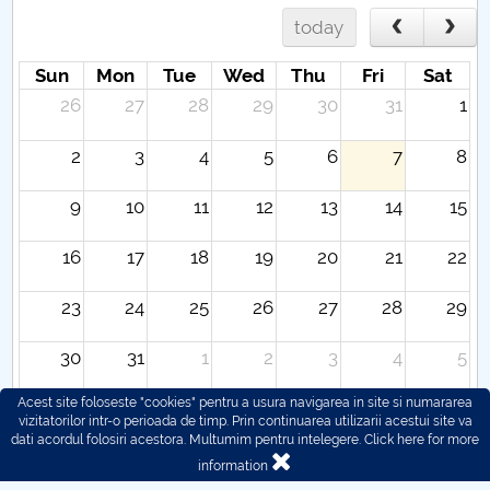
today
Sun
Mon
Tue
Wed
Thu
Fri
Sat
26
27
28
29
30
31
1
2
3
4
5
6
7
8
9
10
11
12
13
14
15
16
17
18
19
20
21
22
23
24
25
26
27
28
29
30
31
1
2
3
4
5
Acest site foloseste "cookies" pentru a usura navigarea in site si numararea
vizitatorilor intr-o perioada de timp. Prin continuarea utilizarii acestui site va
dati acordul folosiri acestora. Multumim pentru intelegere.
Click here for more
information