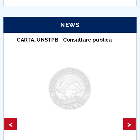
PNRR
NEWS
Proiect(PRIM STUD)
CARTA_UNSTPB - Consultare publică
Proiect SU-ETIC
Personal data protection
UPIT for the community
IOSUD/CSUD – PhD studies
Comisie de etica unversitară
Evenimente CUP
<
>
Accesibilitate pentru studenții cu dizabilități