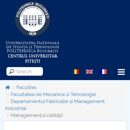
Universitatea Națională
de Știință și Tehnologie
POLITEHNICA
București
CENTRUL UNIVERSITAR
PITEȘTI
Menu
Faculties
Facultatea de Mecanica si Tehnologie
Departamentul Fabricație și Management
About the University
Industrial
Managementul calităţii
Centrul de Management al Proiectelor