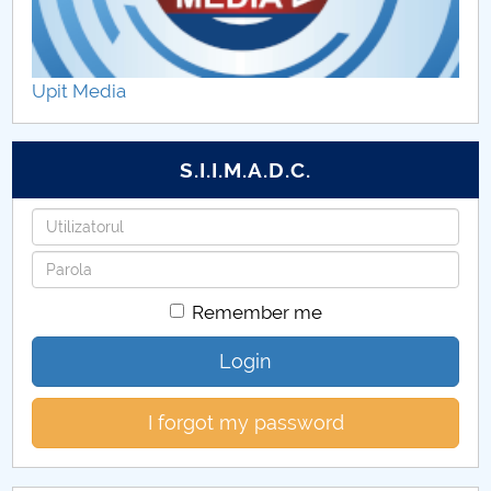
Personal
Tehnologia Constructiilor de Masini
Upit Media
Inginerie Economică Industrială
S.I.I.M.A.D.C.
Mecatronica sistemelor de fabricatie ro
Username
Programe de master DFMI
Password
Programe postuniversitare coordonate
Remember me
Colaborări internaționale DFMI
Login
Indrumare ani studii
I forgot my password
Cercetare științifică