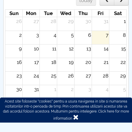
today
Sun
Mon
Tue
Wed
Thu
Fri
Sat
26
27
28
29
30
31
1
2
3
4
5
6
7
8
9
10
11
12
13
14
15
16
17
18
19
20
21
22
23
24
25
26
27
28
29
30
31
1
2
3
4
5
Acest site foloseste "cookies" pentru a usura navigarea in site si numararea
vizitatorilor intr-o perioada de timp. Prin continuarea utilizarii acestui site va
dati acordul folosiri acestora. Multumim pentru intelegere.
Click here for more
information