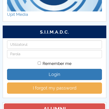
Daxia Duster - birou mobil
Upit Media
Renault Alpine A110S
Citroen C3 Rally 2
S.I.I.M.A.D.C.
Dacia Duster Pick-up
Username
Password
Ford EcoSport
Remember me
Monopost
Login
Buggy
I forgot my password
KLC
Dacia Sandero