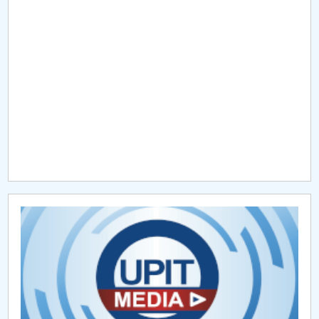
Raportul Conducerii Centrului Universitar Pitești
privind implementarea Planului Operațional 2020-
2024
Parteneri CUP
Centrul de Consiliere și Orientare în Carieră
Chestionar angajabilitate ALUMNI – UPB
CAR2026
MENIU CANTINA
Trabant
Dacia 1300