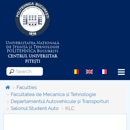
Universitatea Națională
de Știință și Tehnologie
POLITEHNICA
București
CENTRUL UNIVERSITAR
PITEȘTI
Menu
Faculties
Facultatea de Mecanica si Tehnologie
Departamentul Autovehicule și Transporturi
About the University
Salonul Student Auto
KLC
Centrul de Management al Proiectelor