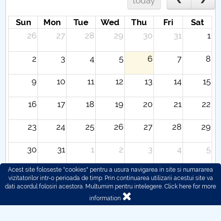
today
Sun
Mon
Tue
Wed
Thu
Fri
Sat
26
27
28
29
30
31
1
2
3
4
5
6
7
8
9
10
11
12
13
14
15
16
17
18
19
20
21
22
23
24
25
26
27
28
29
30
31
1
2
3
4
5
Acest site foloseste "cookies" pentru a usura navigarea in site si numararea
vizitatorilor intr-o perioada de timp. Prin continuarea utilizarii acestui site va
dati acordul folosiri acestora. Multumim pentru intelegere.
Click here for more
information