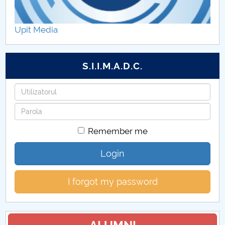
Daxia Duster - birou mobil
Upit Media
Renault Alpine A110S
Citroen C3 Rally 2
S.I.I.M.A.D.C.
Dacia Duster Pick-up
Username
Password
Ford EcoSport
Remember me
Monopost
Login
Buggy
I forgot my password
KLC
Dacia Sandero