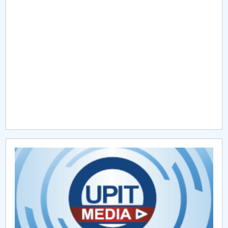
Raportul Conducerii Centrului Universitar Pitești
privind implementarea Planului Operațional 2020-
2024
Parteneri CUP
Centrul de Consiliere și Orientare în Carieră
Chestionar angajabilitate ALUMNI – UPB
CAR2026
MENIU CANTINA
Trabant
Dacia 1300