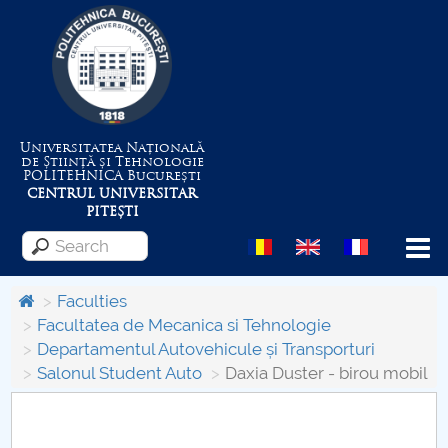
Universitatea Națională
de Știință și Tehnologie
POLITEHNICA
București
CENTRUL UNIVERSITAR
PITEȘTI
Menu
Faculties
Facultatea de Mecanica si Tehnologie
Departamentul Autovehicule și Transporturi
About the University
Salonul Student Auto
Daxia Duster - birou mobil
Centrul de Management al Proiectelor