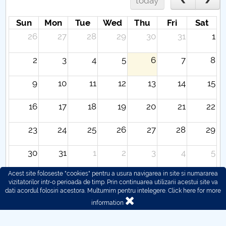
today
Sun
Mon
Tue
Wed
Thu
Fri
Sat
26
27
28
29
30
31
1
2
3
4
5
6
7
8
9
10
11
12
13
14
15
16
17
18
19
20
21
22
23
24
25
26
27
28
29
30
31
1
2
3
4
5
Acest site foloseste "cookies" pentru a usura navigarea in site si numararea
vizitatorilor intr-o perioada de timp. Prin continuarea utilizarii acestui site va
dati acordul folosiri acestora. Multumim pentru intelegere.
Click here for more
information