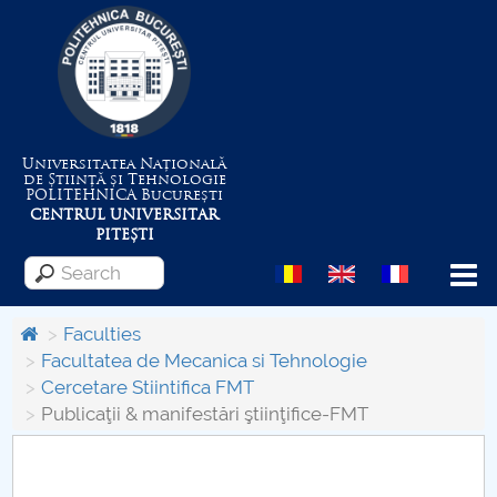
Universitatea Națională
de Știință și Tehnologie
POLITEHNICA
București
CENTRUL UNIVERSITAR
PITEȘTI
Menu
Faculties
Facultatea de Mecanica si Tehnologie
Cercetare Stiintifica FMT
About the University
Publicaţii & manifestări ştiinţifice-FMT
Centrul de Management al Proiectelor