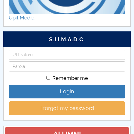
Centre de cercetare
Upit Media
Publicaţii & manifestări ştiinţifice-FMT
Oferta FMT adresată mediului socio-economic
S.I.I.M.A.D.C.
Parteneri universitari ai FMT
Username
Password
Remember me
Login
I forgot my password