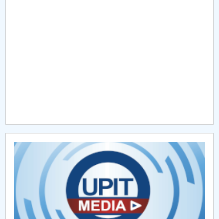
Raportul Conducerii Centrului Universitar Pitești
privind implementarea Planului Operațional 2020-
2024
Parteneri CUP
Centrul de Consiliere și Orientare în Carieră
Chestionar angajabilitate ALUMNI – UPB
CAR2026
MENIU CANTINA
Activităţi ştiinţifice studenţeşti FMT
Docume