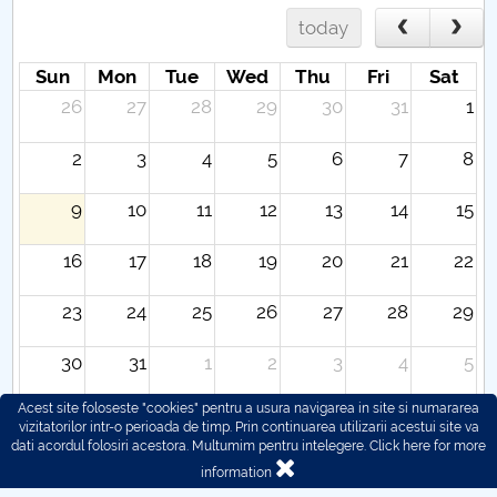
today
Sun
Mon
Tue
Wed
Thu
Fri
Sat
26
27
28
29
30
31
1
2
3
4
5
6
7
8
9
10
11
12
13
14
15
16
17
18
19
20
21
22
23
24
25
26
27
28
29
30
31
1
2
3
4
5
Acest site foloseste "cookies" pentru a usura navigarea in site si numararea
vizitatorilor intr-o perioada de timp. Prin continuarea utilizarii acestui site va
dati acordul folosiri acestora. Multumim pentru intelegere.
Click here for more
information