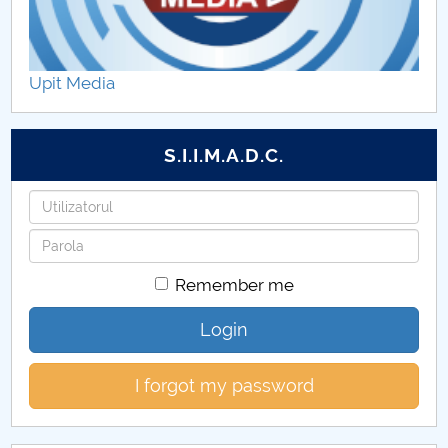
Decontari FECC (CUP)
Tabere studențești FECC (CUP)
Upit Media
S.I.I.M.A.D.C.
Username
Password
Remember me
Login
I forgot my password