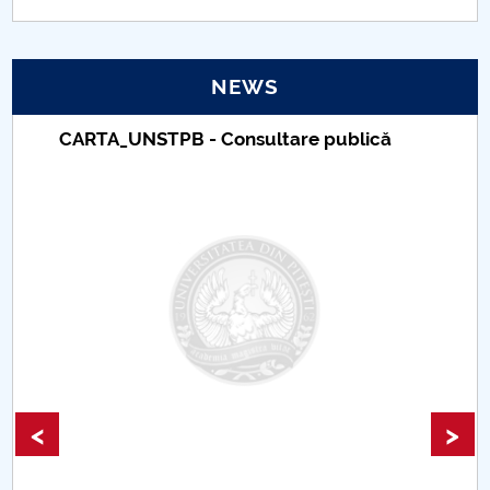
PNRR
NEWS
Proiect(PRIM STUD)
CARTA_UNSTPB - Consultare publică
Proiect SU-ETIC
Personal data protection
UPIT for the community
IOSUD/CSUD – PhD studies
Comisie de etica unversitară
Evenimente CUP
<
>
Accesibilitate pentru studenții cu dizabilități