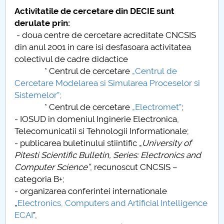
Board of Administration
Activitatile de cercetare din DECIE sunt
derulate prin:
Nr. de telefon si adrese Facultăți
- doua centre de cercetare acreditate CNCSIS
din anul 2001 in care isi desfasoara activitatea
Admission
colectivul de cadre didactice
* Centrul de cercetare
„Centrul de
Români de pretutindeni - ADMITERE
Cercetare Modelarea si Simularea Proceselor si
Sistemelor”;
Senate
* Centrul de cercetare
„Electromet”
;
- IOSUD in domeniul Inginerie Electronica,
Faculties
Telecomunicatii si Tehnologii Informationale;
- publicarea buletinului stiintific „
University of
Studenți
Pitesti Scientific Bulletin, Series: Electronics and
Computer Science”
, recunoscut CNCSIS –
Ghiduri pentru STUDENȚI
categoria B+;
- organizarea conferintei internationale
Public relations
„
Electronics, Computers and Artificial Intelligence
ECAI
”,
International Relations