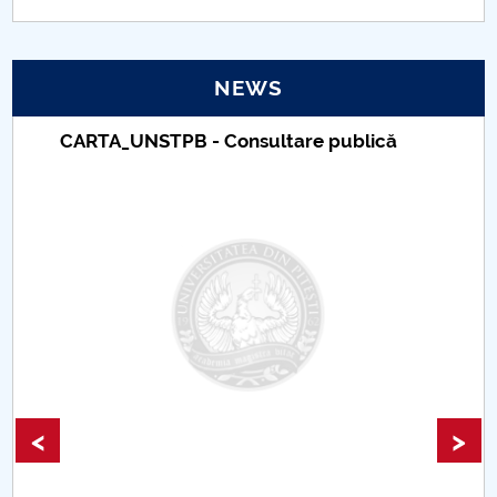
Raportul Conducerii Centrului Universitar Pitești
privind implementarea Planului Operațional 2020-
NEWS
2024
CARTA_UNSTPB - Consultare publică
Parteneri CUP
Centrul de Consiliere și Orientare în Carieră
Chestionar angajabilitate ALUMNI – UPB
CAR2026
MENIU CANTINA
Centre de cercetare
<
>
Rapoarte cercetare anuale