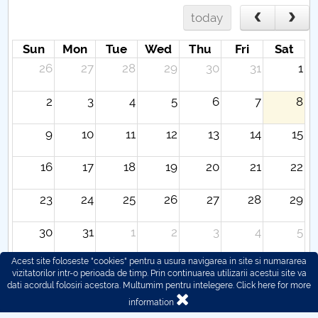
today
Sun
Mon
Tue
Wed
Thu
Fri
Sat
26
27
28
29
30
31
1
2
3
4
5
6
7
8
9
10
11
12
13
14
15
16
17
18
19
20
21
22
23
24
25
26
27
28
29
30
31
1
2
3
4
5
Acest site foloseste "cookies" pentru a usura navigarea in site si numararea
vizitatorilor intr-o perioada de timp. Prin continuarea utilizarii acestui site va
dati acordul folosiri acestora. Multumim pentru intelegere.
Click here for more
information