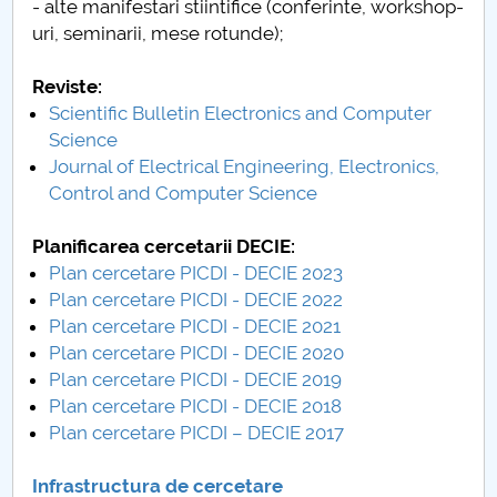
- alte manifestari stiintifice (conferinte, workshop-
uri, seminarii, mese rotunde);
PNRR
Reviste:
Proiect(PRIM STUD)
Scientific Bulletin Electronics and Computer
Science
Proiect SU-ETIC
Journal of Electrical Engineering, Electronics,
Control and Computer Science
Personal data protection
Planificarea cercetarii DECIE:
UPIT for the community
Plan cercetare PICDI - DECIE 2023
Plan cercetare PICDI - DECIE 2022
IOSUD/CSUD – PhD studies
Plan cercetare PICDI - DECIE 2021
Plan cercetare PICDI - DECIE 2020
Comisie de etica unversitară
Plan cercetare PICDI - DECIE 2019
Plan cercetare PICDI - DECIE 2018
Evenimente CUP
Plan cercetare PICDI – DECIE 2017
Accesibilitate pentru studenții cu dizabilități
Infrastructura de cercetare