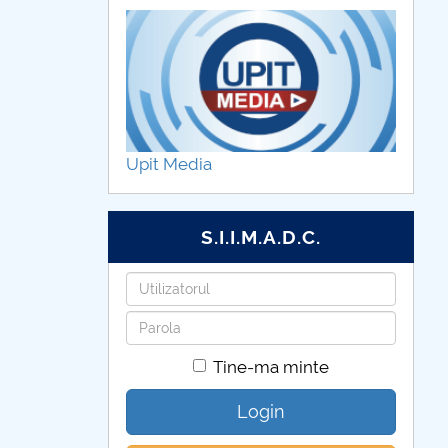
Upit Media
S.I.I.M.A.D.C.
Utilizatorul
Parola
Tine-ma minte
Login