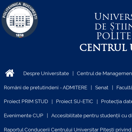
Univer
de Știi
POLIT
CENTRUL U
Despre Universitate
Centrul de Management 
Români de pretutindeni - ADMITERE
Senat
Facultă
Proiect PRIM STUD
Proiect SU-ETIC
Protecția dat
Evenimente CUP
Accesibilitate pentru studenții cu di
Raportul Conducerii Centrului Universitar Pitești priv