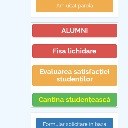
Am uitat parola
ALUMNI
Fisa lichidare
Evaluarea satisfacției
studenților
Cantina studențească
Formular solicitare în baza