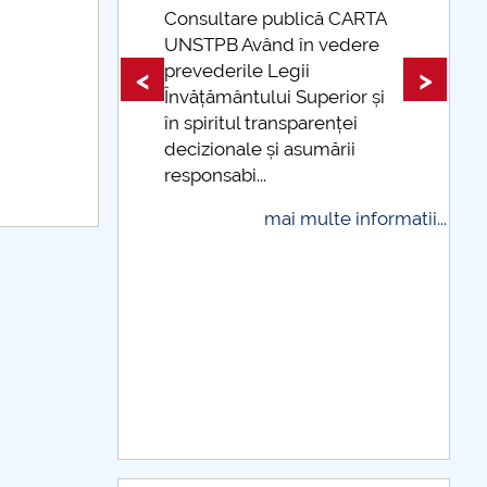
 publică CARTA
ând în vedere
Taxe de școlarizare
e Legii
indexate Taxele se pot plăti
<
>
lui Superior și
și cu cardul
transparenței
mai multe informat
 și asumării
..
mai multe informatii...