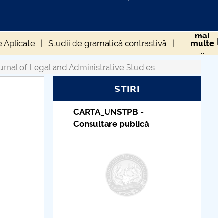
mai
ne Aplicate
Studii de gramatică contrastivă
multe
...
 of Legal and Administrative Studies
urnal of Legal and Administrative Studies
STIRI
STPB -
Taxe de școlarizare
e publică
indexate – Centrul
Universitar Pitești