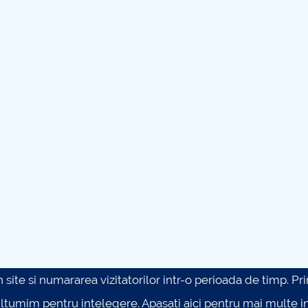
site si numararea vizitatorilor intr-o perioada de timp. Prin 
ultumim pentru intelegere.
Apasati aici pentru mai multe in