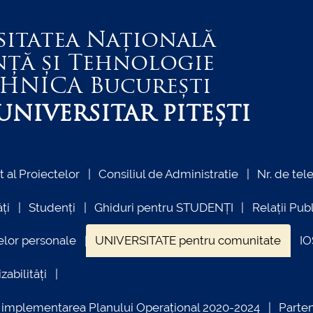
sitatea Națională
nță și Tehnologie
EHNICA
București
NIVERSITAR PITEȘTI
al Proiectelor
Consiliul de Administratie
Nr. de tel
ți
Studenți
Ghiduri pentru STUDENȚI
Relații Pub
elor personale
UNIVERSITATE pentru comunitate
I
zabilități
ind implementarea Planului Operațional 2020-2024
Parte