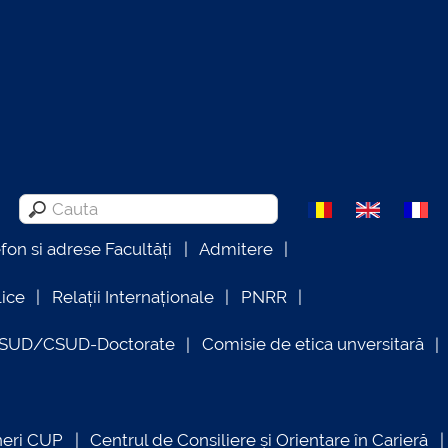
efon si adrese Facultăți
Admitere
lice
Relații Internaționale
PNRR
OSUD/CSUD-Doctorate
Comisie de etica unversitară
neri CUP
Centrul de Consiliere și Orientare în Carieră