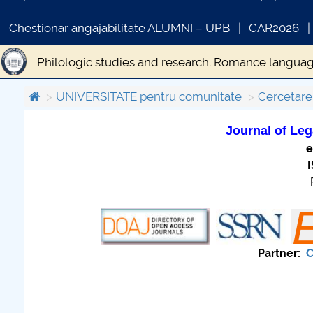
Chestionar angajabilitate ALUMNI – UPB
CAR2026
Philologic studies and research. Romance languag
Buletinul Stiintific seria AR
Natural Science
E
UNIVERSITATE pentru comunitate
Cercetare 
Scientific Bulletin-Economic Sciences
Journal of Leg
e
COMUNICAT DE PRESA
PRIMSTUD 26.03.2026
Partner:
C