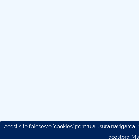
Acest site foloseste "cookies" pentru a usura navigarea in 
acestora. M