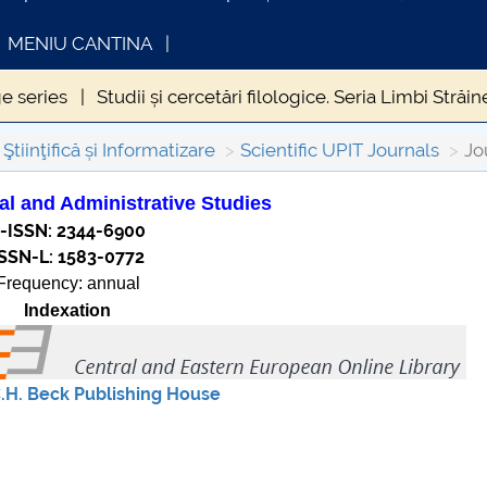
MENIU CANTINA
e series
Studii și cercetări filologice. Seria Limbi Străi
lectronics and Computers Science
JEEECCS
Journal
Ştiinţifică și Informatizare
Scientific UPIT Journals
Jo
al and Administrative Studies
-ISSN: 2344-6900
INFORMATII ACTE STUDII
CARTA_UN
ISSN-L: 1583-0772
Consultar
Frequency: annual
Indexation
.H. Beck Publishing House