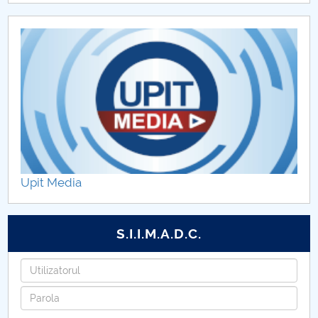
Upit Media
S.I.I.M.A.D.C.
Utilizatorul
Parola