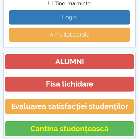
Tine-ma minte
Login
Am uitat parola
ALUMNI
Fisa lichidare
Evaluarea satisfacției studenților
Cantina studențească