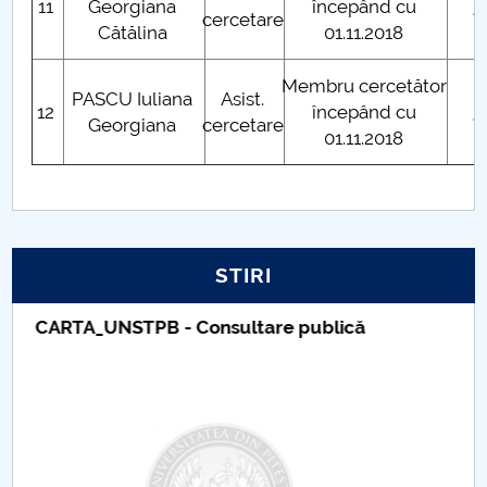
11
Georgiana
începând cu
cercetare
î
Cătălina
01.11.2018
Membru cercetător
PASCU Iuliana
Asist.
12
începând cu
Georgiana
cercetare
î
01.11.2018
STIRI
Taxe de școlarizare indexate – Centrul
Universitar Pitești