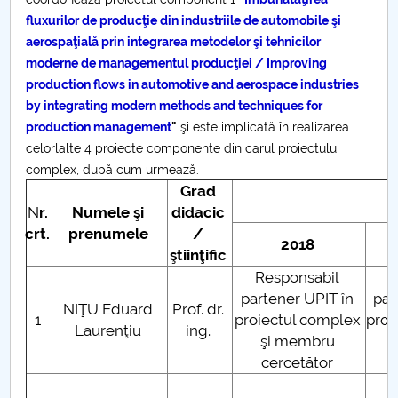
Consiliul de Administratie
fluxurilor de producţie din industriile de automobile şi
Nr. de telefon si adrese Facultăți
aerospaţială prin integrarea metodelor şi tehnicilor
moderne de managementul producţiei / Improving
production flows in automotive and aerospace industries
Admitere
by integrating modern methods and techniques for
production management
"
şi este implicată în realizarea
Români de pretutindeni - ADMITERE
celorlalte 4 proiecte componente din carul proiectului
complex, după cum urmează.
Senat
Grad
N
r.
Numele şi
didacic
Facultăți
crt.
prenumele
/
2018
ştiinţific
Studenți
Responsabil
R
partener UPIT în
par
Ghiduri pentru STUDENȚI
NIŢU Eduard
Prof. dr.
1
proiectul complex
proi
Laurenţiu
ing.
şi membru
Relații Publice
cercetător
R
Relații Internaționale