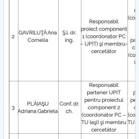
c
PNRR
(coo
Responsabil
Proiect PRIM STUD
proiect component
GAVRILUŢĂ Ana
Ş.l. dr.
R
2
1 (coordonator PC
Cornelia
ing.
par
Proiect SU-ETIC
– UPIT) şi membru-
co
cercetător
(coo
Protecția datelor personale
UD
UNIVERSITATE pentru comunitate
Responsabil
R
IOSUD/CSUD-Doctorate
partener UPIT
pa
pentru proiectul
pen
Comisie de etica unversitară
PLĂIAŞU
Conf. dr.
3
component 2
c
Adriana Gabriela
ch.
(coordonator PC –
(coo
Evenimente CUP
TU Iaşi) şi membru
TU I
cercetător
Accesibilitate pentru studenții cu dizabilități
R