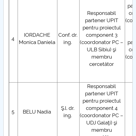
par
Raportul Conducerii Centrului Universitar Pitești
Responsabil
co
privind implementarea Planului Operațional 2020-
partener UPIT
(coo
2024
pentru proiectul
IORDACHE
Conf. dr.
component 3
R
4
Parteneri CUP
Monica Daniela
ing.
(coordonator PC –
par
ULB Sibiu) şi
co
Centrul de Consiliere și Orientare în Carieră
membru
(coo
cercetător
Chestionar angajabilitate ALUMNI – UPB
CAR2026
Responsabil
partener UPIT
MENIU CANTINA
pentru proiectul
Ş.l. dr.
component 4
5
BELU Nadia
Partenerii consorţiului
ing.
(coordonator PC –
UDJ Galaţi) şi
Echipa de cercetare din UPIT
membru