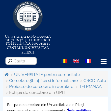
Universitatea Națională
de Știință și Tehnologie
POLITEHNICA
București
CENTRUL UNIVERSITAR
PITEȘTI
Menu
UNIVERSITATE pentru comunitate
Cercetare Ştiinţifică și Informatizare
CRCD-Auto
Proiecte de cercetare in derulare
TFI PMAIAA
Despre Universitate
Echipa de cercetare din UPIT
Centrul de Management al Proiectelor
Echipa de cercetare din Universitatea din Piteşti
coordonează proiectul component 1
"
Îmbunatăţirea