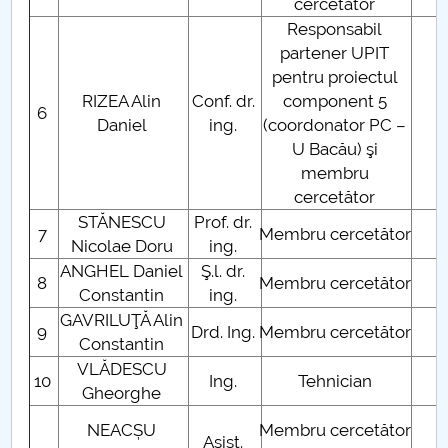
cercetător
Etape şi activităţi PC1
Responsabil
partener UPIT
Diseminare rezultate PC1
pentru proiectul
RIZEA Alin
Conf. dr.
component 5
6
Prezentare laborator
Daniel
ing.
(coordonator PC –
U Bacău) şi
Anunturi
membru
cercetător
Colaboratori UPIT
STĂNESCU
Prof. dr.
7
Membru cercetător
Nicolae Doru
ing.
Contact
ANGHEL Daniel
Ş.l. dr.
8
Membru cercetător
Constantin
ing.
GAVRILUŢĂ Alin
9
Drd. Ing.
Membru cercetător
Constantin
VLĂDESCU
10
Ing.
Tehnician
Gheorghe
NEACȘU
Membru cercetător
Asist.