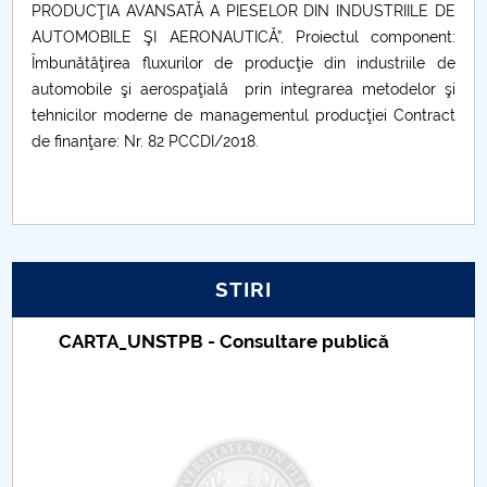
PRODUCŢIA AVANSATĂ A PIESELOR DIN INDUSTRIILE DE
AUTOMOBILE ŞI AERONAUTICĂ”, Proiectul component:
Îmbunătăţirea fluxurilor de producţie din industriile de
automobile şi aerospaţială prin integrarea metodelor şi
tehnicilor moderne de managementul producţiei Contract
de finanţare: Nr. 82 PCCDI/2018.
STIRI
Taxe de școlarizare indexate – Centrul
Universitar Pitești