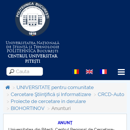
Universitatea Națională
de Știință și Tehnologie
POLITEHNICA
București
CENTRUL UNIVERSITAR
PITEȘTI
Menu
UNIVERSITATE pentru comunitate
Cercetare Ştiinţifică și Informatizare
CRCD-Auto
Proiecte de cercetare in derulare
Despre Universitate
BIOHORTINOV
Anunturi
Centrul de Management al Proiectelor
ANUNȚ
Universitatea din Piteşti, Centrul Regional de Cercetare-