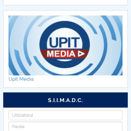
Upit Media
S.I.I.M.A.D.C.
Utilizatorul
Parola