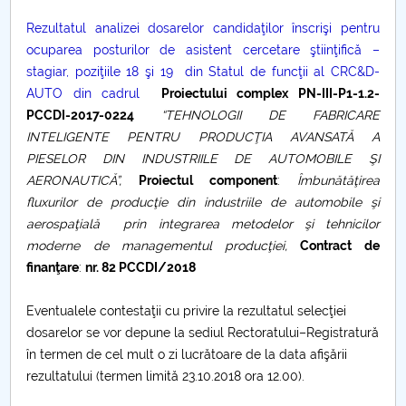
Rezultatul analizei dosarelor candidaţilor înscrişi pentru
PNRR
ocuparea posturilor de asistent cercetare ştiinţifică –
stagiar, poziţiile 18 şi 19 din Statul de funcţii al CRC&D-
Proiect PRIM STUD
AUTO din cadrul
Proiectului complex PN-III-P1-1.2-
PCCDI-2017-0224
“TEHNOLOGII DE FABRICARE
Proiect SU-ETIC
INTELIGENTE PENTRU PRODUCŢIA AVANSATĂ A
PIESELOR DIN INDUSTRIILE DE AUTOMOBILE ŞI
Protecția datelor personale
AERONAUTICĂ”,
Proiectul component
:
Îmbunătăţirea
fluxurilor de producţie din industriile de automobile şi
UNIVERSITATE pentru comunitate
aerospaţială prin integrarea metodelor şi tehnicilor
moderne de managementul producţiei,
Contract de
IOSUD/CSUD-Doctorate
finanţare
:
nr. 82 PCCDI/2018
Comisie de etica unversitară
Eventualele contestaţii cu privire la rezultatul selecţiei
dosarelor se vor depune la sediul Rectoratului–Registratură
Evenimente CUP
în termen de cel mult o zi lucrătoare de la data afişării
rezultatului (termen limită 23.10.2018 ora 12.00).
Accesibilitate pentru studenții cu dizabilități