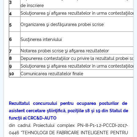
3
de înscriere
Etape şi activităţi PC1
4
Soluţionarea şi afişarea rezultatelor în urma contestaţiilor
Diseminare rezultate PC1
5
Organizarea şi desfăşurarea probei scrise
Galerie foto
6
Susţinerea interviului
7
Notarea probei scrise şi afişarea rezultatelor
Anunturi
8
Depunerea contestaţiilor cu privire la rezultatul probei scr
Colaboratori UPIT
9
Soluţionarea şi afişarea rezultatelor în urma contestaţiilor
10
Comunicarea rezultatelor finale
Contact
Rezultatul concursului pentru ocuparea posturilor de
asistent cercetare ştiinţifică, poziţiile 18 şi 19 din Statul de
funcţii al CRC&D-AUTO
din cadrul Proiectului complex PN-III-P1-1.2-PCCDI-2017-
0446 “TEHNOLOGII DE FABRICARE INTELIGENTE PENTRU