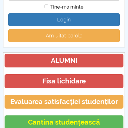
Tine-ma minte
Login
Am uitat parola
ALUMNI
Fisa lichidare
Evaluarea satisfacției studenților
Cantina studențească