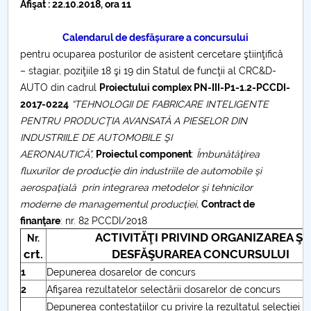
Afişat : 22.10.2018, ora 11
Raportul Conducerii Centrului Universitar Pitești
privind implementarea Planului Operațional 2020-
Calendarul de desfășurare a concursului
2024
pentru ocuparea posturilor de asistent cercetare ştiinţifică
– stagiar, poziţiile 18 şi 19 din Statul de funcţii al CRC&D-
Parteneri CUP
AUTO din cadrul
Proiectului complex PN-III-P1-1.2-PCCDI-
2017-0224
“TEHNOLOGII DE FABRICARE INTELIGENTE
PENTRU PRODUCŢIA AVANSATĂ A PIESELOR DIN
Centrul de Consiliere și Orientare în Carieră
INDUSTRIILE DE AUTOMOBILE ŞI
AERONAUTICĂ”,
Proiectul component
:
Îmbunătăţirea
Chestionar angajabilitate ALUMNI – UPB
fluxurilor de producţie din industriile de automobile şi
aerospaţială prin integrarea metodelor şi tehnicilor
CAR2026
moderne de managementul producţiei,
Contract de
finanţare
: nr. 82 PCCDI/2018
MENIU CANTINA
ACTIVITĂŢI PRIVIND ORGANIZAREA ŞI
Nr.
crt.
DESFĂŞURAREA CONCURSULUI
Partenerii consorţiului
1
Depunerea dosarelor de concurs
2
Afişarea rezultatelor selectării dosarelor de concurs
Echipa de cercetare din UPIT
Depunerea contestaţiilor cu privire la rezultatul selecţiei 