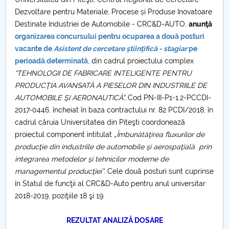
Consiliul de Administratie
Dezvoltare pentru Materiale, Procese și Produse Inovatoare
Nr. de telefon si adrese Facultăți
Destinate Industriei de Automobile - CRC&D-AUTO,
anunţă
organizarea concursului pentru ocuparea a două posturi
vacante de
Asistent de cercetare ştiinţifică - stagiar
pe
Admitere
perioadă determinată
, din cadrul proiectului complex
“TEHNOLOGII DE FABRICARE INTELIGENTE PENTRU
Români de pretutindeni - ADMITERE
PRODUCŢIA AVANSATĂ A PIESELOR DIN INDUSTRIILE DE
AUTOMOBILE ŞI AERONAUTICĂ”,
Cod PN-III-P1-1.2-PCCDI-
Senat
2017-0446, încheiat în baza contractului nr. 82 PCDI/2018, în
cadrul căruia Universitatea din Piteşti coordonează
Facultăți
proiectul component intitulat „
Îmbunătăţirea fluxurilor de
producţie din industriile de automobile şi aerospaţială prin
Studenți
integrarea metodelor şi tehnicilor moderne de
managementul producţiei”
. Cele două posturi sunt cuprinse
Ghiduri pentru STUDENȚI
în Statul de funcţii al CRC&D-Auto pentru anul universitar
2018-2019, poziţiile 18 şi 19.
Relații Publice
REZULTAT ANALIZĂ DOSARE
Relații Internaționale