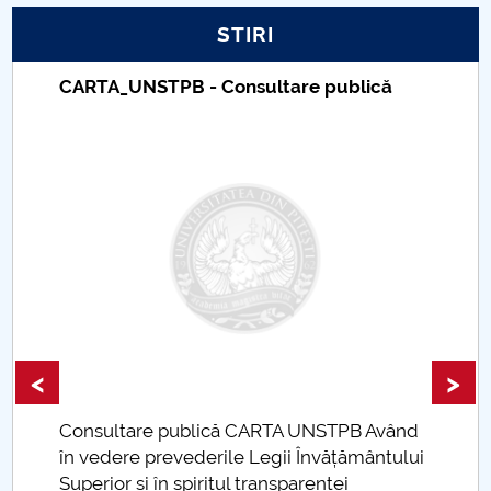
STIRI
PNRR
CARTA_UNSTPB - Consultare publică
Proiect PRIM STUD
Proiect SU-ETIC
Protecția datelor personale
UNIVERSITATE pentru comunitate
IOSUD/CSUD-Doctorate
Comisie de etica unversitară
<
>
Evenimente CUP
Consultare publică CARTA UNSTPB Având
.
în vedere prevederile Legii Învățământului
Accesibilitate pentru studenții cu dizabilități
Superior și în spiritul transparenței