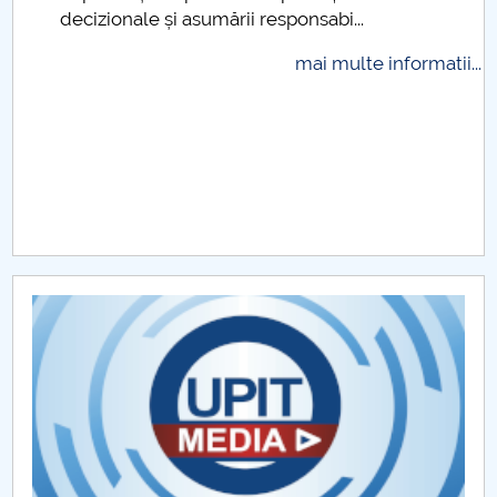
decizionale și asumării responsabi...
Raportul Conducerii Centrului Universitar Pitești
privind implementarea Planului Operațional 2020-
mai multe informatii...
2024
Parteneri CUP
Centrul de Consiliere și Orientare în Carieră
Chestionar angajabilitate ALUMNI – UPB
CAR2026
MENIU CANTINA
Hotărâri Senat din 18 mai 2020
Hotărâri Senat din 20 mai 2020