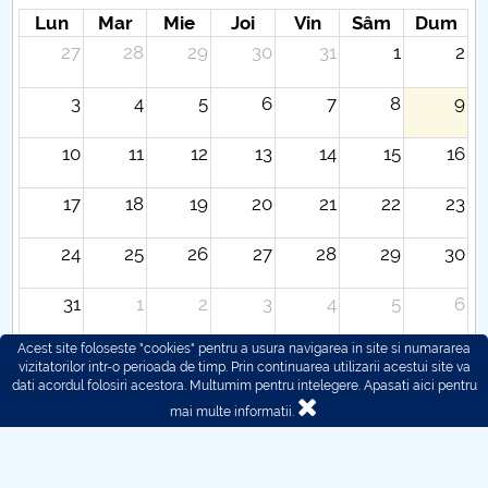
Hotarari Senat 27 aprilie 2020
Lun
Mar
Mie
Joi
Vin
Sâm
Dum
27
28
29
30
31
1
2
3
4
5
6
7
8
9
10
11
12
13
14
15
16
17
18
19
20
21
22
23
24
25
26
27
28
29
30
31
1
2
3
4
5
6
Acest site foloseste "cookies" pentru a usura navigarea in site si numararea
vizitatorilor intr-o perioada de timp. Prin continuarea utilizarii acestui site va
dati acordul folosiri acestora. Multumim pentru intelegere.
Apasati aici pentru
mai multe informatii.