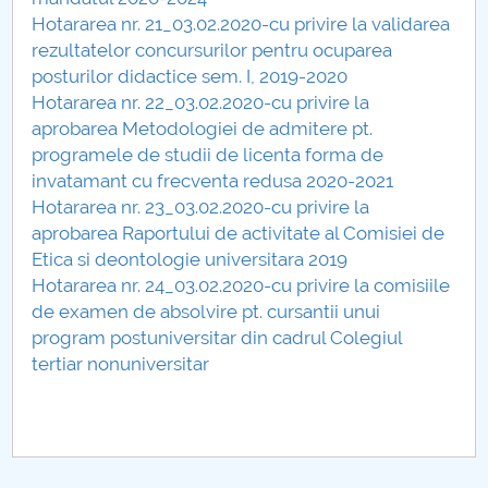
Consiliul de Administratie
Hotararea nr. 21_03.02.2020-cu privire la validarea
rezultatelor concursurilor pentru ocuparea
Nr. de telefon si adrese Facultăți
posturilor didactice sem. I, 2019-2020
Hotararea nr. 22_03.02.2020-cu privire la
Admitere
aprobarea Metodologiei de admitere pt.
programele de studii de licenta forma de
Români de pretutindeni - ADMITERE
invatamant cu frecventa redusa 2020-2021
Hotararea nr. 23_03.02.2020-cu privire la
Senat
aprobarea Raportului de activitate al Comisiei de
Etica si deontologie universitara 2019
Facultăți
Hotararea nr. 24_03.02.2020-cu privire la comisiile
de examen de absolvire pt. cursantii unui
Studenți
program postuniversitar din cadrul Colegiul
tertiar nonuniversitar
Ghiduri pentru STUDENȚI
Relații Publice
Relații Internaționale