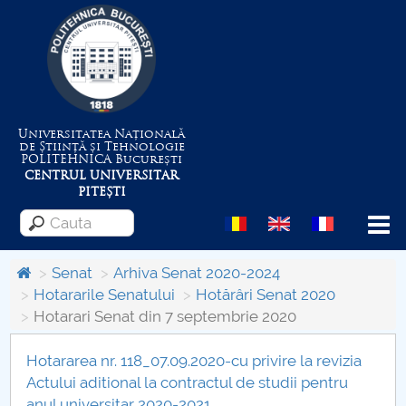
Universitatea Națională
de Știință și Tehnologie
POLITEHNICA
București
CENTRUL UNIVERSITAR
PITEȘTI
Menu
Senat
Arhiva Senat 2020-2024
Hotararile Senatului
Hotărâri Senat 2020
Hotarari Senat din 7 septembrie 2020
Despre Universitate
Hotararea nr. 118_07.09.2020-cu privire la revizia
Centrul de Management al Proiectelor
Actului aditional la contractul de studii pentru
anul universitar 2020-2021