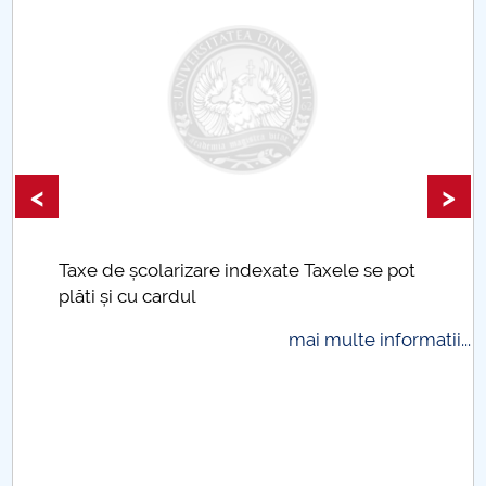
Raportul Conducerii Centrului Universitar Pitești
privind implementarea Planului Operațional 2020-
2024
Parteneri CUP
<
>
Centrul de Consiliere și Orientare în Carieră
Chestionar angajabilitate ALUMNI – UPB
Taxe de școlarizare indexate Taxele se pot
plăti și cu cardul
CAR2026
mai multe informatii...
MENIU CANTINA
.
Hotărâri Senat din 18 mai 2020
Hotărâri Senat din 20 mai 2020