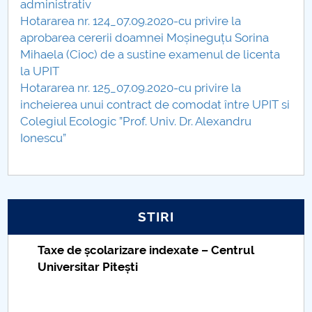
administrativ
Hotararea nr. 124_07.09.2020-cu privire la
PNRR
aprobarea cererii doamnei Moșineguțu Sorina
Mihaela (Cioc) de a sustine examenul de licenta
Proiect PRIM STUD
la UPIT
Hotararea nr. 125_07.09.2020-cu privire la
Proiect SU-ETIC
incheierea unui contract de comodat între UPIT si
Colegiul Ecologic ”Prof. Univ. Dr. Alexandru
Protecția datelor personale
Ionescu”
UNIVERSITATE pentru comunitate
IOSUD/CSUD-Doctorate
STIRI
Comisie de etica unversitară
Taxe de școlarizare indexate – Centrul
Evenimente CUP
Universitar Pitești
Accesibilitate pentru studenții cu dizabilități