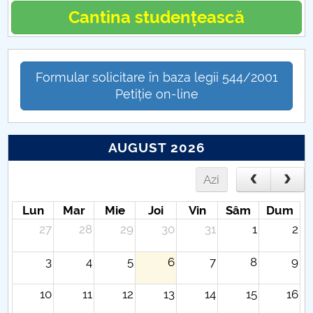
Hotarari Senat 27 aprilie 2020
Cantina studențească
Formular solicitare în baza legii 544/2001
Petiție on-line
AUGUST 2026
Azi
Lun
Mar
Mie
Joi
Vin
Sâm
Dum
27
28
29
30
31
1
2
3
4
5
6
7
8
9
10
11
12
13
14
15
16