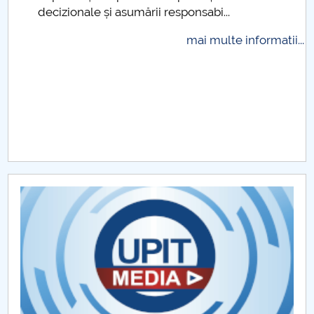
decizionale și asumării responsabi...
Raportul Conducerii Centrului Universitar Pitești
privind implementarea Planului Operațional 2020-
mai multe informatii...
2024
Parteneri CUP
Centrul de Consiliere și Orientare în Carieră
Chestionar angajabilitate ALUMNI – UPB
CAR2026
MENIU CANTINA
Hotărâri Senat din 18 mai 2020
Hotărâri Senat din 20 mai 2020