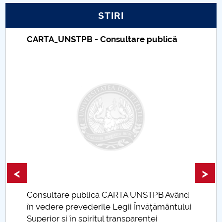
STIRI
PNRR
CARTA_UNSTPB - Consultare publică
Proiect PRIM STUD
Proiect SU-ETIC
Protecția datelor personale
UNIVERSITATE pentru comunitate
IOSUD/CSUD-Doctorate
Comisie de etica unversitară
<
>
Evenimente CUP
Consultare publică CARTA UNSTPB Având
.
în vedere prevederile Legii Învățământului
Accesibilitate pentru studenții cu dizabilități
Superior și în spiritul transparenței