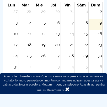
Hotarari Senat 27 aprilie 2020
Lun
Mar
Mie
Joi
Vin
Sâm
Dum
27
28
29
30
31
1
2
3
4
5
6
7
8
9
10
11
12
13
14
15
16
17
18
19
20
21
22
23
24
25
26
27
28
29
30
31
1
2
3
4
5
6
Acest site foloseste "cookies" pentru a usura navigarea in site si numararea
vizitatorilor intr-o perioada de timp. Prin continuarea utilizarii acestui site va
dati acordul folosiri acestora. Multumim pentru intelegere.
Apasati aici pentru
mai multe informatii.