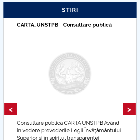
STIRI
PNRR
CARTA_UNSTPB - Consultare publică
Proiect PRIM STUD
Proiect SU-ETIC
Protecția datelor personale
UNIVERSITATE pentru comunitate
IOSUD/CSUD-Doctorate
Comisie de etica unversitară
<
>
Evenimente CUP
Consultare publică CARTA UNSTPB Având
.
în vedere prevederile Legii Învățământului
Accesibilitate pentru studenții cu dizabilități
Superior și în spiritul transparenței