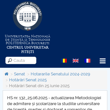
Universitatea Națională
de Știință și Tehnologie
POLITEHNICA
București
CENTRUL UNIVERSITAR
PITEȘTI
Menu
Senat
Hotararile Senatului 2024-2029
Hotărâri Senat 2025
Hotărâri Senat din 25 iunie 2025
Despre Universitate
HS nr. 132_25.06.2025 - actualizarea Metodologiei
Centrul de Management al Proiectelor
de admitere și școlarizare la studiile universitare
de licență, master și doctorat a romanilor de