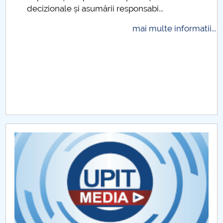
decizionale și asumării responsabi...
Raportul Conducerii Centrului Universitar Pitești
privind implementarea Planului Operațional 2020-
mai multe informatii...
2024
Parteneri CUP
Centrul de Consiliere și Orientare în Carieră
Chestionar angajabilitate ALUMNI – UPB
CAR2026
MENIU CANTINA
Hotărâri Senat din 30 ianuarie 2025
Hotărâri Senat din 14 iulie 2025