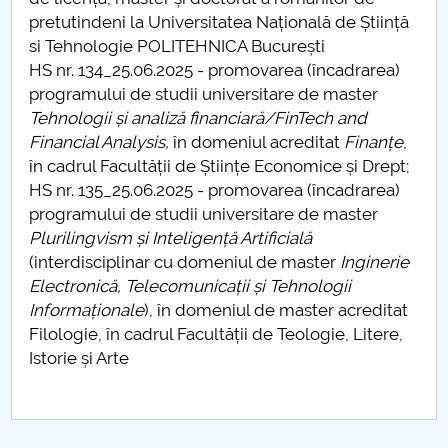
Consiliul de Administratie
pretutindeni la Universitatea Națională de Știință
si Tehnologie POLITEHNICA București
Nr. de telefon si adrese Facultăți
HS nr. 134_25.06.2025 - promovarea (încadrarea)
programului de studii universitare de master
Admitere
Tehnologii și analiză financiară/FinTech and
Financial Analysis,
în domeniul acreditat
Finanțe
,
Români de pretutindeni - ADMITERE
în cadrul Facultății de Științe Economice și Drept;
HS nr. 135_25.06.2025 - promovarea (încadrarea)
Senat
programului de studii universitare de master
Plurilingvism și Inteligență Artificială
Facultăți
(interdisciplinar cu domeniul de master
Inginerie
Electronică, Telecomunicații și Tehnologii
Studenți
Informaționale
), în domeniul de master acreditat
Filologie, în cadrul Facultății de Teologie, Litere,
Ghiduri pentru STUDENȚI
Istorie și Arte
Relații Publice
Relații Internaționale