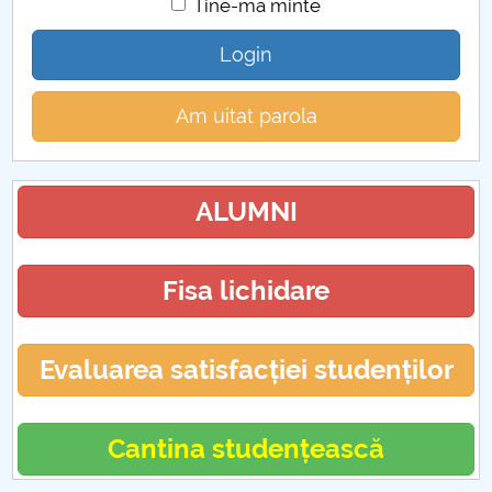
Tine-ma minte
Login
Am uitat parola
ALUMNI
Fisa lichidare
Evaluarea satisfacției studenților
Cantina studențească