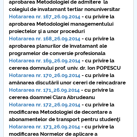
aprobarea Metodologiei de admitere la
colegiul de invatamant tertiar nonuniversitar
PNRR
Hotararea nr. 167_26.09.2014
- cu privire la
aprobarea Metodologiei managementului
Proiect PRIM STUD
proiectelor şi a unor proceduri
Hotararea nr. 168_26.09.2014
- cu privire la
Proiect SU-ETIC
aprobarea planurilor de învatamant ale
programelor de conversie profesionala
Protecția datelor personale
Hotararea nr. 169_26.09.2014
- cu privire la
cererea domnului prof. univ. dr. Ion POPESCU
UNIVERSITATE pentru comunitate
Hotararea nr. 170_26.09.2014
- cu privire la
amânarea discutării unor cereri de reîncadrare
IOSUD/CSUD-Doctorate
Hotararea nr. 171_26.09.2014
- cu privire la
cererea doamnei Clara Abrudeanu
Comisie de etica unversitară
Hotararea nr. 172_26.09.2014
- cu privire la
modificarea Metodologiei de decontare a
Evenimente CUP
abonamentelor de transport pentru studenţi
Hotararea nr. 173_26.09.2014
- cu privire la
Accesibilitate pentru studenții cu dizabilități
modificarea Normelor de aplicare a