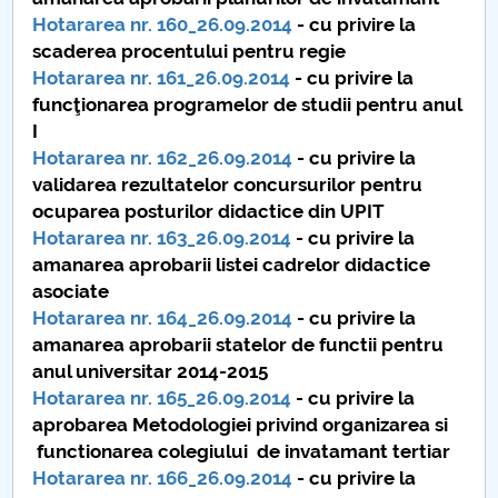
Consiliul de Administratie
Hotararea nr. 160_26.09.2014
- cu privire la
scaderea procentului pentru regie
Nr. de telefon si adrese Facultăți
Hotararea nr. 161_26.09.2014
- cu privire la
funcţionarea programelor de studii pentru anul
Admitere
I
Hotararea nr. 162_26.09.2014
- cu privire la
Români de pretutindeni - ADMITERE
validarea rezultatelor concursurilor pentru
ocuparea posturilor didactice din UPIT
Senat
Hotararea nr. 163_26.09.2014
- cu privire la
amanarea aprobarii listei cadrelor didactice
Facultăți
asociate
Hotararea nr. 164_26.09.2014
- cu privire la
Studenți
amanarea aprobarii statelor de functii pentru
anul universitar 2014-2015
Ghiduri pentru STUDENȚI
Hotararea nr. 165_26.09.2014
- cu privire la
aprobarea Metodologiei privind organizarea si
Relații Publice
functionarea colegiului de invatamant tertiar
Hotararea nr. 166_26.09.2014
- cu privire la
Relații Internaționale