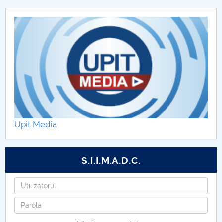
Hotarari senat din 29 septembrie 2014
Hotarari senat din 15 octombrie 2014
Hotarari senat din 26 noiembrie 2014
Hotarari senat din 19 decembrie 2014
Upit Media
S.I.I.M.A.D.C.
Utilizatorul
Parola