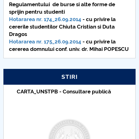
Regulamentului de burse si alte forme de
Raportul Conducerii Centrului Universitar Pitești
sprijin pentru studenti
privind implementarea Planului Operațional 2020-
Hotararea nr. 174_26.09.2014
- cu privire la
2024
cererile studentilor Chiuta Cristian si Duta
Dragos
Parteneri CUP
Hotararea nr. 175_26.09.2014
- cu privire la
cererea domnului conf. univ. dr. Mihai POPESCU
Centrul de Consiliere și Orientare în Carieră
Chestionar angajabilitate ALUMNI – UPB
STIRI
CAR2026
Taxe de școlarizare indexate – Centrul
Universitar Pitești
MENIU CANTINA
Hotarari senat din 6 februarie 2014
Hotarari senat din 3 martie 2014