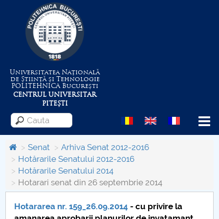
Universitatea Națională
de Știință și Tehnologie
POLITEHNICA
București
CENTRUL UNIVERSITAR
PITEȘTI
Menu
Senat
Arhiva Senat 2012-2016
Hotărarile Senatului 2012-2016
Hotărarile Senatului 2014
Despre Universitate
Hotarari senat din 26 septembrie 2014
Centrul de Management al Proiectelor
Hotararea nr. 159_26.09.2014
- cu privire la
amanarea aprobarii planurilor de invatamant