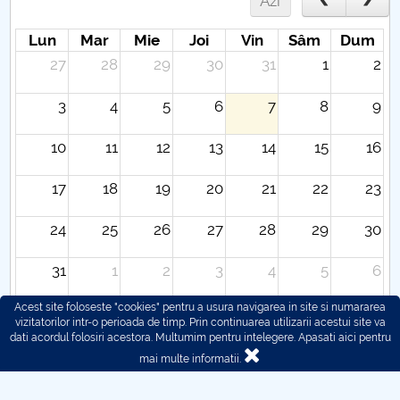
Azi
Lun
Mar
Mie
Joi
Vin
Sâm
Dum
27
28
29
30
31
1
2
3
4
5
6
7
8
9
10
11
12
13
14
15
16
17
18
19
20
21
22
23
24
25
26
27
28
29
30
31
1
2
3
4
5
6
Acest site foloseste "cookies" pentru a usura navigarea in site si numararea
vizitatorilor intr-o perioada de timp. Prin continuarea utilizarii acestui site va
dati acordul folosiri acestora. Multumim pentru intelegere.
Apasati aici pentru
mai multe informatii.