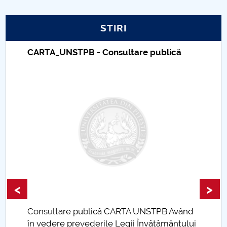
PNRR
STIRI
Proiect PRIM STUD
CARTA_UNSTPB - Consultare publică
Proiect SU-ETIC
Protecția datelor personale
UNIVERSITATE pentru comunitate
IOSUD/CSUD-Doctorate
Comisie de etica unversitară
<
>
Evenimente CUP
Consultare publică CARTA UNSTPB Având
Accesibilitate pentru studenții cu dizabilități
în vedere prevederile Legii Învățământului