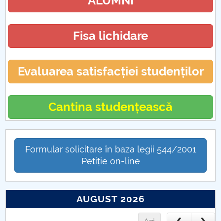
ALUMNI
Fisa lichidare
Evaluarea satisfacției studenților
Cantina studențească
Formular solicitare în baza legii 544/2001
Petiție on-line
AUGUST 2026