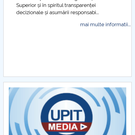
Superior și în spiritul transparenței
Raportul Conducerii Centrului Universitar Pitești
decizionale și asumării responsabi...
privind implementarea Planului Operațional 2020-
2024
mai multe informatii...
Parteneri CUP
Centrul de Consiliere și Orientare în Carieră
Chestionar angajabilitate ALUMNI – UPB
CAR2026
MENIU CANTINA
Regulamente Senat 2012-2013
Regulamente Senat 2013-2014