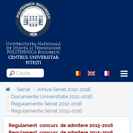
Universitatea Națională
de Știință și Tehnologie
POLITEHNICA
București
CENTRUL UNIVERSITAR
PITEȘTI
Menu
Senat
Arhiva Senat 2012-2016
Documente Universitate 2012-2016
Regulamente Senat 2012-2016
Despre Universitate
Regulamente Senat 2015-2016
Centrul de Management al Proiectelor
Regulament concurs de admitere 2015-2016
Regulament concurs de admitere 2015-2016