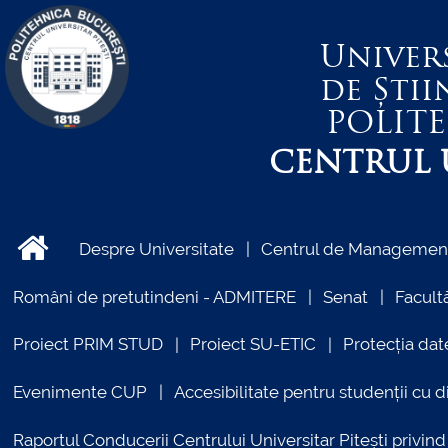
Univer
de Știi
POLIT
CENTRUL U
Despre Universitate
Centrul de Management 
Români de pretutindeni - ADMITERE
Senat
Facultă
Proiect PRIM STUD
Proiect SU-ETIC
Protecția dat
Evenimente CUP
Accesibilitate pentru studenții cu di
Raportul Conducerii Centrului Universitar Pitești priv