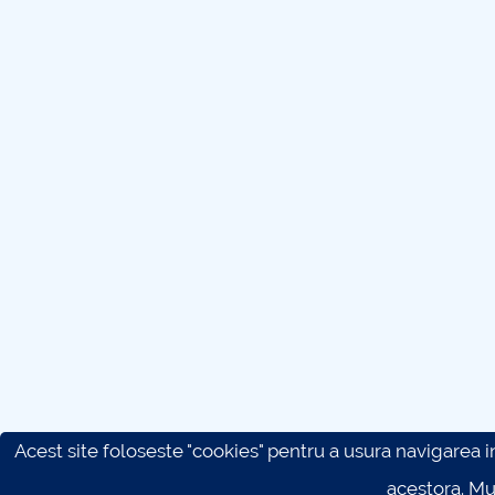
Acest site foloseste "cookies" pentru a usura navigarea in 
acestora. M