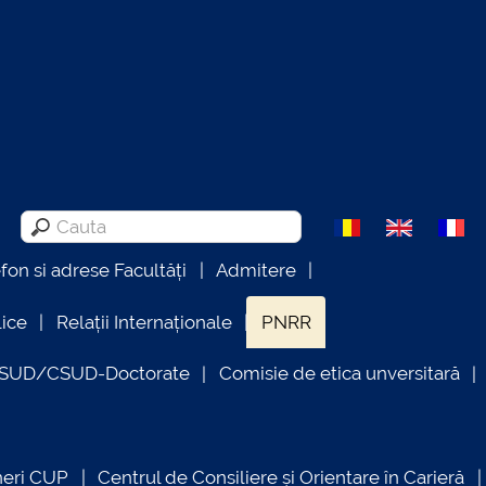
efon si adrese Facultăți
Admitere
lice
Relații Internaționale
PNRR
OSUD/CSUD-Doctorate
Comisie de etica unversitară
neri CUP
Centrul de Consiliere și Orientare în Carieră