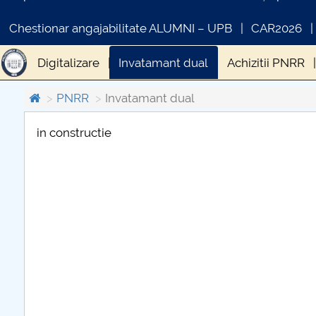
Chestionar angajabilitate ALUMNI – UPB
CAR2026
Digitalizare
Invatamant dual
Achizitii PNRR
PNRR
Invatamant dual
in constructie
COMUNICAT DE PRESA
PRIMSTUD 26.03.2026