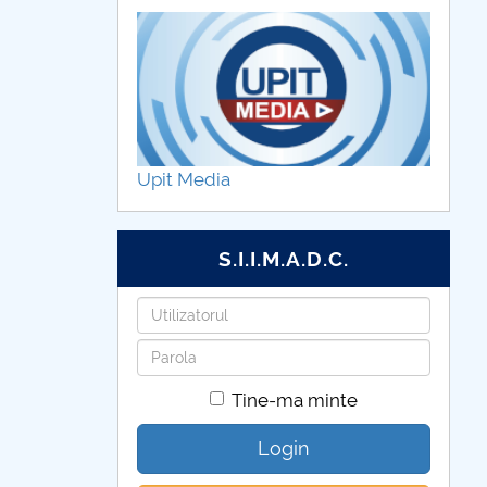
Upit Media
S.I.I.M.A.D.C.
Utilizatorul
Parola
Tine-ma minte
Login