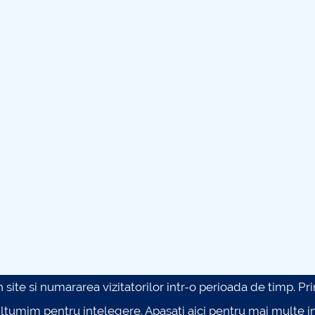
site si numararea vizitatorilor intr-o perioada de timp. Prin 
ultumim pentru intelegere.
Apasati aici pentru mai multe in