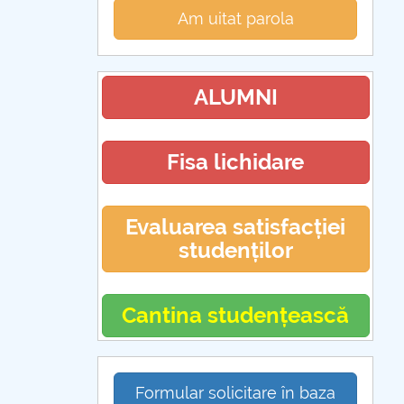
Am uitat parola
ALUMNI
Fisa lichidare
Evaluarea satisfacției
studenților
Cantina studențească
Formular solicitare în baza