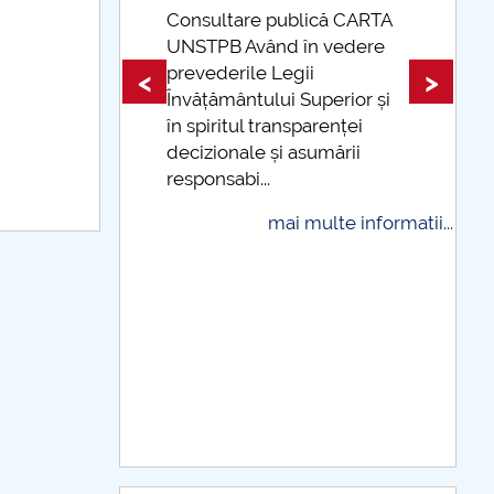
are publică CARTA
 Având în vedere
Taxe de școlarizare
rile Legii
indexate Taxele se pot pl
<
>
ântului Superior și
și cu cardul
tul transparenței
mai multe info
nale și asumării
bi...
mai multe informatii...