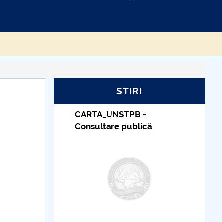
STIRI
_UNSTPB -
Taxe de școlarizare
tare publică
indexate – Centrul
Universitar Pitești