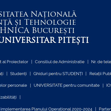
sitatea Națională
nță și Tehnologie
EHNICA
București
NIVERSITAR PITEȘTI
al Proiectelor
Consiliul de Administratie
Nr. de tel
ți
Studenți
Ghiduri pentru STUDENȚI
Relații Pub
elor personale
UNIVERSITATE pentru comunitate
I
zabilități
ind implementarea Planului Operațional 2020-2024
Parte