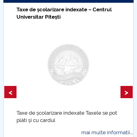
Taxe de școlarizare indexate – Centrul
PNRR
Universitar Pitești
Proiect PRIM STUD
Proiect SU-ETIC
Protecția datelor personale
UNIVERSITATE pentru comunitate
IOSUD/CSUD-Doctorate
<
>
Comisie de etica unversitară
Taxe de școlarizare indexate Taxele se pot
Evenimente CUP
plăti și cu cardul
Accesibilitate pentru studenții cu dizabilități
mai multe informatii...