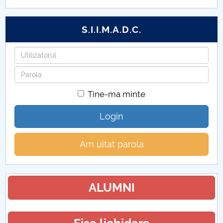
Hotărâri Senat din 21 noiembrie 2022
S.I.I.M.A.D.C.
Hotărâri Senat din 24 octombrie 2022
Utilizatorul
Hotărâri Senat din 30 septembrie 2022
Parola
Hotărâri Senat din 16 septembrie 2022
Tine-ma minte
Hotărâri Senat din 25 iulie 2022
Login
Hotărâri Senat din 30 iunie 2022
Am uitat parola
Hotărâri Senat din 15 iunie 2022
Hotărâri Senat din 30 mai 2022
ALUMNI
Hotărâri Senat din 18 aprilie 2022