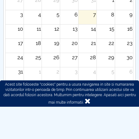
27
28
29
30
31
1
2
3
4
5
6
7
8
9
10
11
12
13
14
15
16
17
18
19
20
21
22
23
24
25
26
27
28
29
30
31
1
2
3
4
5
6
Acest site foloseste "cookies" pentru a usura navigarea in site si numararea
vizitatorilor intr-o perioada de timp. Prin continuarea utilizarii acestui site va
dati acordul folosiri acestora. Multumim pentru intelegere.
Apasati aici pentru
mai multe informatii.
© 2016 - 2026 POLITEHNICA București - Centrul