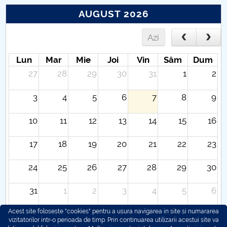
AUGUST 2026
Azi
Lun
Mar
Mie
Joi
Vin
Sâm
Dum
27
28
29
30
31
1
2
3
4
5
6
7
8
9
10
11
12
13
14
15
16
17
18
19
20
21
22
23
24
25
26
27
28
29
30
31
1
2
3
4
5
6
Acest site foloseste "cookies" pentru a usura navigarea in site si numararea
vizitatorilor intr-o perioada de timp. Prin continuarea utilizarii acestui site va