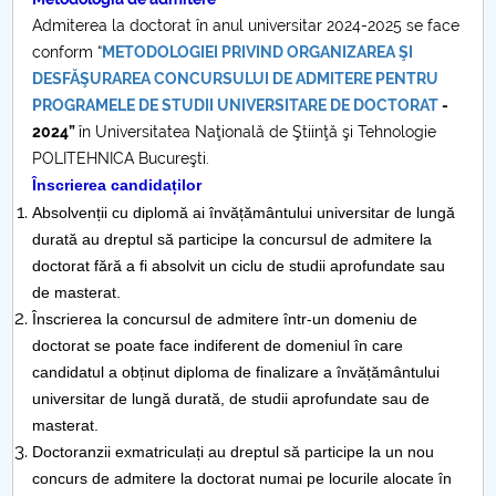
Consiliul de Administratie
Admiterea la doctorat în anul universitar 2024-2025 se face
Nr. de telefon si adrese Facultăți
conform “
METODOLOGIEI PRIVIND ORGANIZAREA ŞI
DESFĂŞURAREA CONCURSULUI DE ADMITERE PENTRU
PROGRAMELE DE STUDII UNIVERSITARE DE DOCTORAT
-
Admitere
2024”
în Universitatea Naţională de Ştiinţă şi Tehnologie
POLITEHNICA Bucureşti.
Români de pretutindeni - ADMITERE
Înscrierea candidaților
Absolvenții cu diplomă ai învățământului universitar de lungă
Senat
durată au dreptul să participe la concursul de admitere la
doctorat fără a fi absolvit un ciclu de studii aprofundate sau
Facultăți
de masterat.
Înscrierea la concursul de admitere într-un domeniu de
Studenți
doctorat se poate face indiferent de domeniul în care
candidatul a obținut diploma de finalizare a învățământului
Ghiduri pentru STUDENȚI
universitar de lungă durată, de studii aprofundate sau de
masterat.
Relații Publice
Doctoranzii exmatriculați au dreptul să participe la un nou
concurs de admitere la doctorat numai pe locurile alocate în
Relații Internaționale