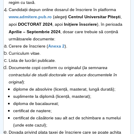
regim cu taxă.
Candidații depun online dosarul de înscriere în platforma
PNRR
www.admitere.pub.ro
(alegeţi
Centrul Universitar Piteşti
,
,
apoi
DOCTORAT 2024
, apoi
Iniţiere înscriere
)
în perioada
Proiect PRIM STUD
Aprilie – Septembrie 2024
, dosar care trebuie să conțină
următoarele documente:
Proiect SU-ETIC
Cerere de înscriere (
Anexa 2
).
Curriculum vitae.
Protecția datelor personale
Lista de lucrări publicate.
Documente copii conform cu originalul (
la semnarea
UNIVERSITATE pentru comunitate
contractului de studii doctorale vor aduce documentele în
original
):
IOSUD/CSUD-Doctorate
diplome de absolvire (licență, masterat, lungă durată);
suplimente la diplomă (licență, masterat);
Comisie de etica unversitară
diploma de bacalaureat;
certificat de naștere;
Evenimente CUP
certificat de căsătorie sau alt act de schimbare a numelui
(unde este cazul);
Accesibilitate pentru studenții cu dizabilități
Dovada privind plata taxei de înscriere care se poate achita