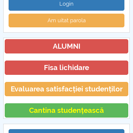
Login
Am uitat parola
ALUMNI
Fisa lichidare
Evaluarea satisfacției studenților
Cantina studențească