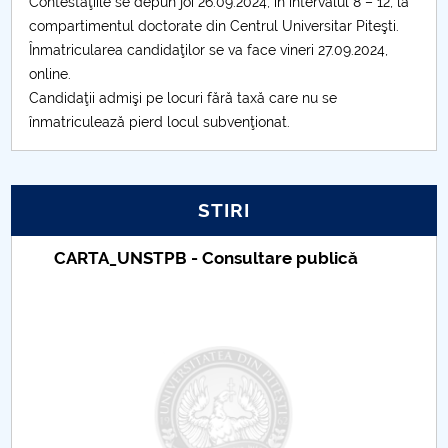
Contestaţiile se depun joi 26.09.2024, în intervalul 8 – 12, la
Admitere 2024
compartimentul doctorate din Centrul Universitar Piteşti.
Înmatricularea candidaţilor se va face vineri 27.09.2024,
Admitere 2025
online.
Candidaţii admişi pe locuri fără taxă care nu se
Admitere 2026
înmatriculează pierd locul subvenţionat.
STIRI
Taxe de școlarizare indexate – Centrul
Universitar Pitești