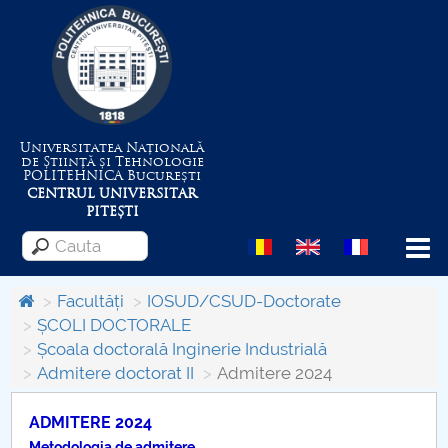
Universitatea Națională
de Știință și Tehnologie
POLITEHNICA
București
CENTRUL UNIVERSITAR
PITEȘTI
Menu
Facultăți
IOSUD/CSUD-Doctorate
ȘCOLI DOCTORALE
Școala doctorală Inginerie Industrială
Despre Universitate
Admitere doctorat II
Admitere 2024
Centrul de Management al Proiectelor
ADMITERE 2024
Metodologia de admitere