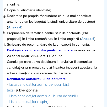
și online;
Raportul Conducerii Centrului Universitar Pitești
Copie buletin/carte identitate;
privind implementarea Planului Operațional 2020-
Declarație pe propria răspundere că nu a mai beneficiat
2024
anterior de un loc bugetat la studii universitare de doctorat
(
Anexa 4
);
Parteneri CUP
Propunerea de tematică pentru studiile doctorale (PhD
proposal) în limba română sau în limba engleză (
Anexa 5
);
Centrul de Consiliere și Orientare în Carieră
Scrisoare de recomandare de la un expert în domeniu.
Desfăşurarea interviului pentru admitere
va avea loc pe
Chestionar angajabilitate ALUMNI – UPB
23 septembrie 2024, ora 17, online
.
Canalul pe care se va desfăşura interviul va fi comunicat
CAR2026
candidaţilor prin email, cu o zi înaintea începerii acestuia, la
adresa menţionată în cererea de înscriere.
MENIU CANTINA
Rezultatele concursului de admitere
:
-
Lista candidaţilor admişi pe locuri fără
Admitere 2022
taxă
(subvenţionate);
-
Lista candidaţilor admişi cu bursă de studiu
:
Admitere 2023
-
Lista candidaţilor respinşi
.