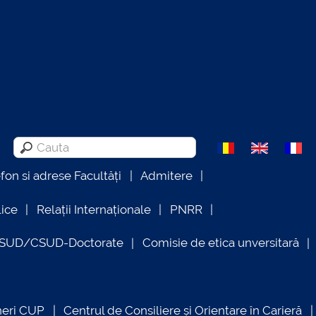
efon si adrese Facultăți
Admitere
lice
Relații Internaționale
PNRR
OSUD/CSUD-Doctorate
Comisie de etica unversitară
neri CUP
Centrul de Consiliere și Orientare în Carieră