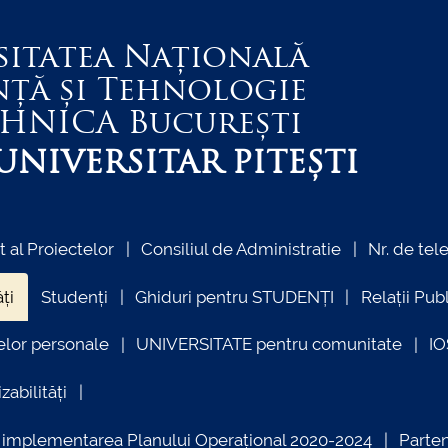
sitatea Națională
nță și Tehnologie
EHNICA
București
NIVERSITAR PITEȘTI
al Proiectelor
Consiliul de Administratie
Nr. de tel
ți
Studenți
Ghiduri pentru STUDENȚI
Relații Pub
elor personale
UNIVERSITATE pentru comunitate
I
zabilități
ind implementarea Planului Operațional 2020-2024
Parte