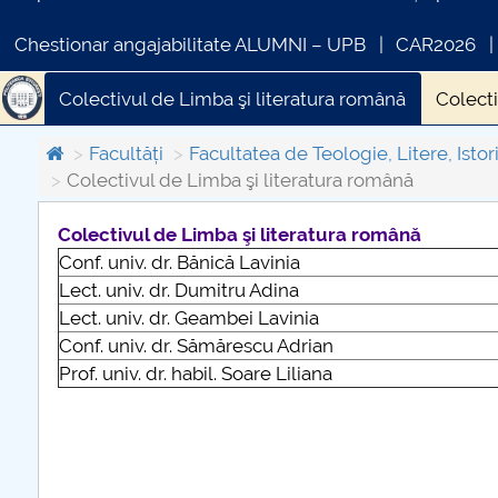
Chestionar angajabilitate ALUMNI – UPB
CAR2026
Colectivul de Limba şi literatura română
Colecti
Colectivul de Arte
Facultăți
Facultatea de Teologie, Litere, Istori
Colectivul de Limba şi literatura română
Colectivul de Limba şi literatura română
Conf. univ. dr. Bănică Lavinia
COMUNICAT DE PRESA
Lect. univ. dr. Dumitru Adina
PRIMSTUD 26.03.2026
Lect. univ. dr. Geambei Lavinia
Conf. univ. dr. Sămărescu Adrian
Prof. univ. dr. habil. Soare Liliana