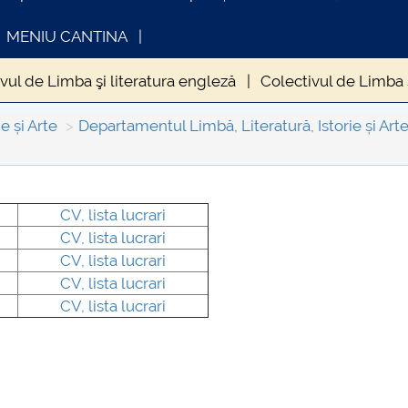
MENIU CANTINA
vul de Limba şi literatura engleză
Colectivul de Limba ş
e și Arte
Departamentul Limbă, Literatură, Istorie și Art
CV,
lista lucrari
INFORMATII ACTE STUDII
CARTA_UNSTPB 
CV,
lista lucrari
Consultare publ
CV,
lista lucrari
CV,
lista lucrari
CV, lista lucrari