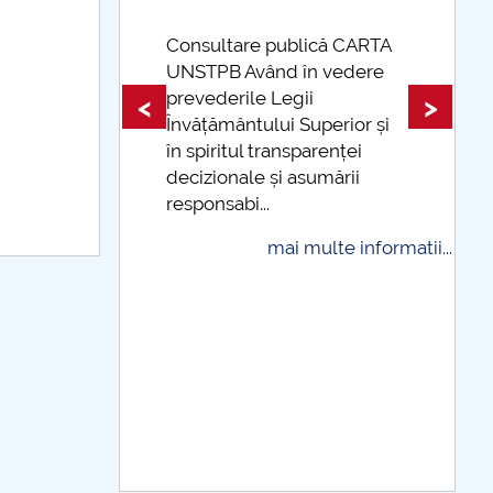
ică CARTA
 vedere
Taxe de școlarizare
indexate Taxele se pot plăti
<
>
perior și
și cu cardul
renței
mai multe informatii...
umării
ulte informatii...