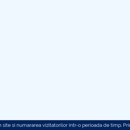
site si numararea vizitatorilor intr-o perioada de timp. Prin 