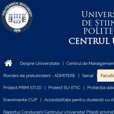
Univer
de Știi
POLIT
CENTRUL U
Despre Universitate
Centrul de Management 
Români de pretutindeni - ADMITERE
Senat
Facultă
Proiect PRIM STUD
Proiect SU-ETIC
Protecția dat
Evenimente CUP
Accesibilitate pentru studenții cu di
Raportul Conducerii Centrului Universitar Pitești priv