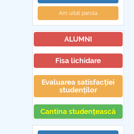
Am uitat parola
ALUMNI
Fisa lichidare
Evaluarea satisfacției
studenților
Cantina studențească