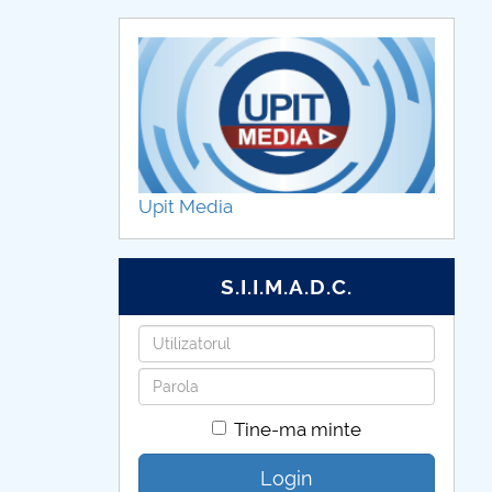
Upit Media
S.I.I.M.A.D.C.
Utilizatorul
Parola
Tine-ma minte
Login