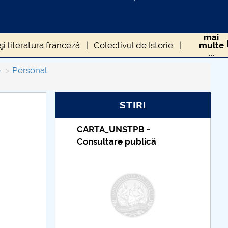
mai
i literatura franceză
Colectivul de Istorie
multe
...
e
Personal
STIRI
-
Taxe de școlarizare
ică
indexate – Centrul
Universitar Pitești