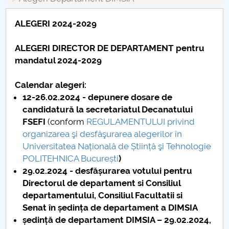
Consiliul de Administratie
ALEGERI 2024-2029
Nr. de telefon si adrese Facultăți
ALEGERI DIRECTOR DE DEPARTAMENT pentru
Admitere
mandatul 2024-2029
Români de pretutindeni - ADMITERE
Calendar alegeri:
12-26.02.2024 - depunere dosare de
Senat
candidatură la secretariatul Decanatului
FSEFI
(conform
REGULAMENTULUI privind
Facultăți
organizarea şi desfăşurarea alegerilor în
Universitatea Națională de Știință şi Tehnologie
Studenți
POLITEHNICA București
)
29.02.2024 - desfășurarea votului pentru
Ghiduri pentru STUDENȚI
Directorul de departament si Consiliul
departamentului, Consiliul Facultatii si
Relații Publice
Senat în ședința de departament a DIMSIA
ședință de departament DIMSIA – 29.02.2024,
Relații Internaționale