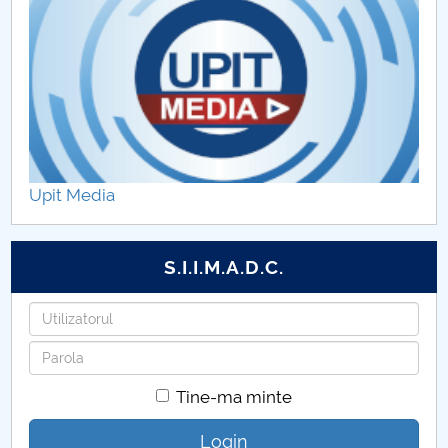
Programe de master DIMSIA
Practica
Alegeri Departament DIMSIA
Upit Media
S.I.I.M.A.D.C.
Utilizatorul
Parola
Tine-ma minte
Login