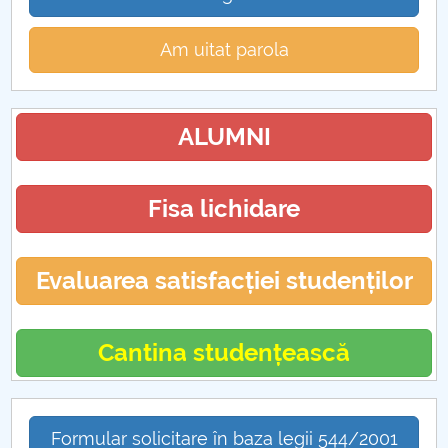
Am uitat parola
ALUMNI
Fisa lichidare
Evaluarea satisfacției studenților
Cantina studențească
Formular solicitare în baza legii 544/2001