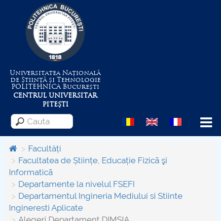
Universitatea Națională
de Știință și Tehnologie
POLITEHNICA
București
CENTRUL UNIVERSITAR
PITEȘTI
Menu
Facultăți
Facultatea de Științe, Educație Fizicã şi
Informaticã
Despre Universitate
Departamente la nivelul FSEFI
Departamentul Ingineria Mediului si Stiinte
Centrul de Management al Proiectelor
Ingineresti Aplicate
Alegeri Departament DIMSIA