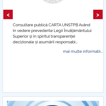
Raportul Conducerii Centrului Universitar Pitești
privind implementarea Planului Operațional 2020-
<
>
2024
Consultare publică CARTA UNSTPB Având
.
Parteneri CUP
în vedere prevederile Legii Învățământului
Superior și în spiritul transparenței
Centrul de Consiliere și Orientare în Carieră
decizionale și asumării responsabi...
mai multe informatii...
Chestionar angajabilitate ALUMNI – UPB
CAR2026
MENIU CANTINA
Asigurarea calității DIMSIA
Programe de licență DIMSIA