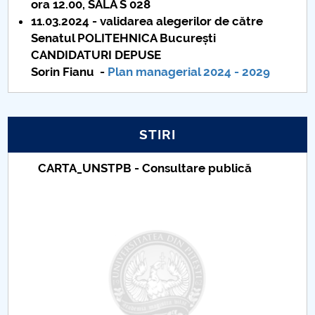
ora 12.00, SALA S 028
11.03.2024 - validarea alegerilor de către
PNRR
Senatul POLITEHNICA București
CANDIDATURI DEPUSE
Proiect PRIM STUD
Sorin Fianu -
Plan managerial 2024 - 2029
Proiect SU-ETIC
Protecția datelor personale
STIRI
UNIVERSITATE pentru comunitate
CARTA_UNSTPB - Consultare publică
IOSUD/CSUD-Doctorate
Comisie de etica unversitară
Evenimente CUP
Accesibilitate pentru studenții cu dizabilități