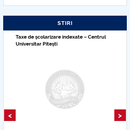
PNRR
STIRI
Proiect PRIM STUD
Taxe de școlarizare indexate – Centrul
Proiect SU-ETIC
Universitar Pitești
Protecția datelor personale
UNIVERSITATE pentru comunitate
IOSUD/CSUD-Doctorate
Comisie de etica unversitară
Evenimente CUP
<
>
Accesibilitate pentru studenții cu dizabilități