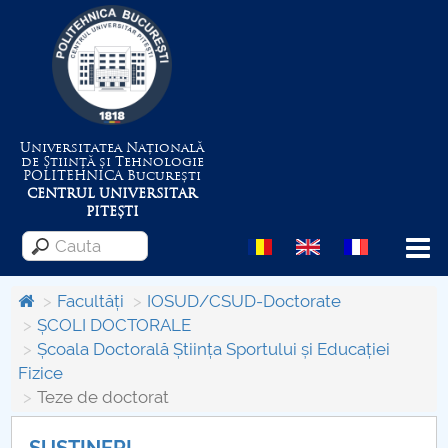
Universitatea Națională
de Știință și Tehnologie
POLITEHNICA
București
CENTRUL UNIVERSITAR
PITEȘTI
Menu
Facultăți
IOSUD/CSUD-Doctorate
ȘCOLI DOCTORALE
Școala Doctorală Știința Sportului și Educației
Despre Universitate
Fizice
Teze de doctorat
Centrul de Management al Proiectelor