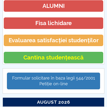
Fise de disciplina
ALUMNI
Comisii
Fisa lichidare
Cercetare
Colaborari
Evaluarea satisfacției studenților
Biblioteca
Cantina studențească
Ofertă & servicii
Evenimente
Formular solicitare în baza legii 544/2001
Petiție on-line
AUGUST 2026