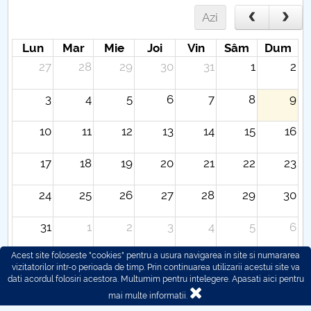
Azi
Lun
Mar
Mie
Joi
Vin
Sâm
Dum
27
28
29
30
31
1
2
3
4
5
6
7
8
9
10
11
12
13
14
15
16
17
18
19
20
21
22
23
24
25
26
27
28
29
30
31
1
2
3
4
5
6
Acest site foloseste "cookies" pentru a usura navigarea in site si numararea
vizitatorilor intr-o perioada de timp. Prin continuarea utilizarii acestui site va
dati acordul folosiri acestora. Multumim pentru intelegere.
Apasati aici pentru
mai multe informatii.