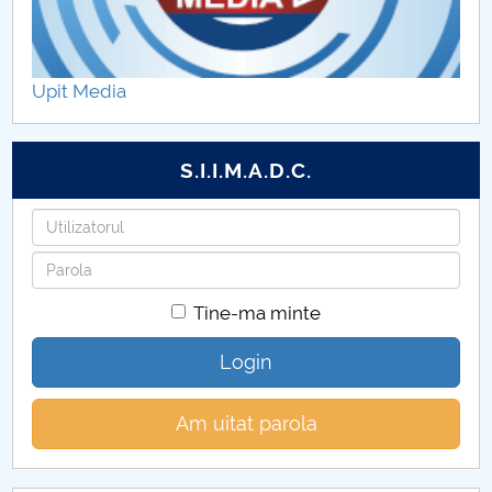
Acte normative
Doctoranzi
Upit Media
Secretariat
S.I.I.M.A.D.C.
Orar
Utilizatorul
Conducere
Parola
Conducători de doctorat
Tine-ma minte
Planuri de invatamant
Login
Teze de doctorat
Am uitat parola
Abilitare