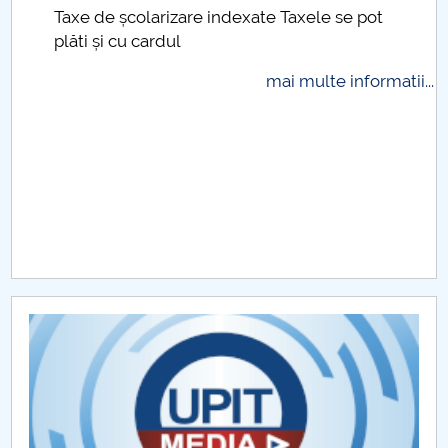
Taxe de școlarizare indexate Taxele se pot
Raportul Conducerii Centrului Universitar Pitești
plăti și cu cardul
privind implementarea Planului Operațional 2020-
2024
mai multe informatii...
.
Parteneri CUP
Centrul de Consiliere și Orientare în Carieră
Chestionar angajabilitate ALUMNI – UPB
CAR2026
MENIU CANTINA
Noutăți
Admitere