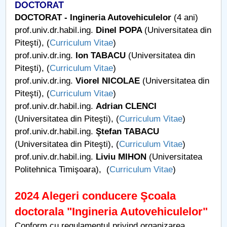
DOCTORAT
DOCTORAT - Ingineria Autovehiculelor
(4 ani)
PNRR
prof.univ.dr.habil.ing.
Dinel POPA
(Universitatea din
Piteşti), (
Curriculum Vitae
)
Proiect PRIM STUD
prof.univ.dr.ing.
Ion TABACU
(Universitatea din
Piteşti), (
Curriculum Vitae
)
Proiect SU-ETIC
prof.univ.dr.ing.
Viorel NICOLAE
(Universitatea din
Piteşti), (
Curriculum Vitae
)
Protecția datelor personale
prof.univ.dr.habil.ing.
Adrian CLENCI
UNIVERSITATE pentru comunitate
(Universitatea din Piteşti), (
Curriculum Vitae
)
prof.univ.dr.habil.ing.
Ştefan TABACU
IOSUD/CSUD-Doctorate
(Universitatea din Piteşti), (
Curriculum Vitae
)
prof.univ.dr.habil.ing.
Liviu MIHON
(Universitatea
Comisie de etica unversitară
Politehnica Timişoara), (
Curriculum Vitae
)
Evenimente CUP
2024 Alegeri conducere Şcoala
doctorala "Ingineria Autovehiculelor"
Accesibilitate pentru studenții cu dizabilități
Conform cu regulamentul privind organizarea