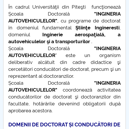
Consiliul de Administratie
În cadrul Universităţii din Piteşti funcţionează
Școala Doctorală
"INGINERIA
Nr. de telefon si adrese Facultăți
AUTOVEHICULELOR"
, cu programe de doctorat
în domeniul fundamental
Ştiinţe Ingineresti
,
Admitere
domeniul
Inginerie aerospaţială, a
autovehiculelor şi a transporturilor
.
Români de pretutindeni - ADMITERE
Școala Doctorală
"INGINERIA
AUTOVEHICULELOR
" este un organism
Senat
deliberativ alcătuit din cadre didactice şi
cercetători conducători de doctorat, precum şi un
Facultăți
reprezentant al doctoranzilor.
Școala Doctorală
"INGINERIA
Studenți
AUTOVEHICULELOR"
coordonează activitatea
conducătorilor de doctorat şi doctoranzilor din
Ghiduri pentru STUDENȚI
facultate, hotărârile devenind obligatorii după
aprobarea acestora.
Relații Publice
DOMENII DE DOCTORAT ȘI CONDUCĂTORI DE
Relații Internaționale