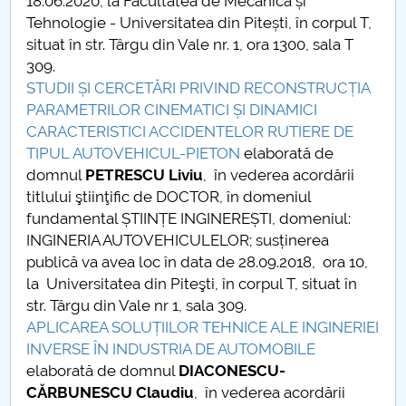
18.06.2020, la Facultatea de Mecanică și
Tehnologie - Universitatea din Pitești, în corpul T,
situat în str. Târgu din Vale nr. 1, ora 1300, sala T
309.
STUDII ȘI CERCETĂRI PRIVIND RECONSTRUCȚIA
PARAMETRILOR CINEMATICI ȘI DINAMICI
CARACTERISTICI ACCIDENTELOR RUTIERE DE
TIPUL AUTOVEHICUL-PIETON
elaborată de
domnul
PETRESCU Liviu
, în vederea acordării
titlului ştiinţific de DOCTOR, în domeniul
fundamental ȘTIINȚE INGINEREȘTI, domeniul:
INGINERIA AUTOVEHICULELOR; susținerea
publică va avea loc în data de 28.09.2018, ora 10,
la Universitatea din Piteşti, în corpul T, situat în
str. Târgu din Vale nr 1, sala 309.
APLICAREA SOLUȚIILOR TEHNICE ALE INGINERIEI
INVERSE ÎN INDUSTRIA DE AUTOMOBILE
elaborată de domnul
DIACONESCU-
CĂRBUNESCU Claudiu
, în vederea acordării