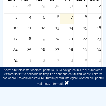
27
28
29
30
31
1
2
3
4
5
6
7
8
9
10
11
12
13
14
15
16
17
18
19
20
21
22
23
24
25
26
27
28
29
30
31
1
2
3
4
5
6
Acest site foloseste "cookies" pentru a usura navigarea in site si numararea
vizitatorilor intr-o perioada de timp. Prin continuarea utilizarii acestui site va
dati acordul folosiri acestora. Multumim pentru intelegere.
Apasati aici pentru
mai multe informatii.
© 2016 - 2026 POLITEHNICA București - Centrul