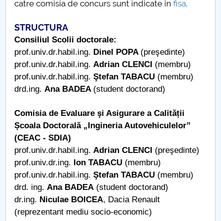
catre comisia de concurs sunt indicate in
fisa
.
STRUCTURA
Consiliul Scolii doctorale:
prof.univ.dr.habil.ing.
Dinel POPA
(preşedinte)
prof.univ.dr.habil.ing.
Adrian CLENCI
(membru)
prof.univ.dr.habil.ing.
Ştefan TABACU
(membru)
drd.ing.
Ana BADEA
(student doctorand)
Comisia de Evaluare şi Asigurare a Calității
Școala Doctorală „Ingineria Autovehiculelor”
(CEAC - SDIA)
prof.univ.dr.habil.ing.
Adrian CLENCI
(preşedinte)
prof.univ.dr.ing.
Ion TABACU
(membru)
prof.univ.dr.habil.ing.
Ştefan TABACU
(membru)
drd. ing.
Ana BADEA
(student doctorand)
dr.ing.
Niculae BOICEA
, Dacia Renault
(reprezentant mediu socio-economic)