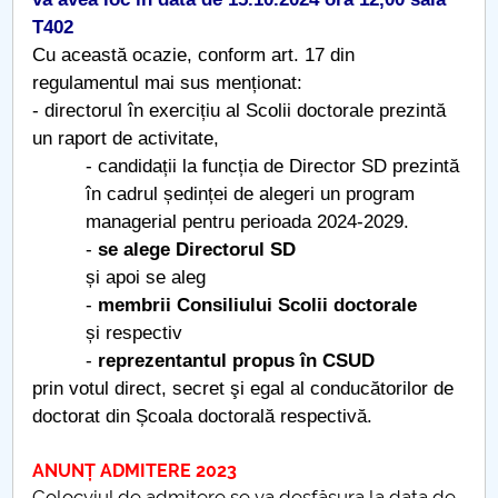
T402
Școala doctorală Ingineria Autovehiculelor
Cu această ocazie, conform art. 17 din
regulamentul mai sus menționat:
Școala doctorală Inginerie Industrială
- directorul în exercițiu al Scolii doctorale prezintă
un raport de activitate,
Școala Doctorală Interdisciplinară
- candidații la funcția de Director SD prezintă
în cadrul ședinței de alegeri un program
Școala doctorală Interdisciplinară Șt. Ec, Drept și Șt
managerial pentru perioada 2024-2029.
ale Ed.
-
se alege Directorul SD
și apoi se aleg
Alegerile structurilor de conducere a Scolilor
-
membrii Consiliului Scolii doctorale
Doctorale
și respectiv
-
reprezentantul propus în CSUD
prin votul direct, secret şi egal al conducătorilor de
doctorat din Școala doctorală respectivă.
ANUNȚ ADMITERE 2023
Colocviul de admitere se va desfășura la data de