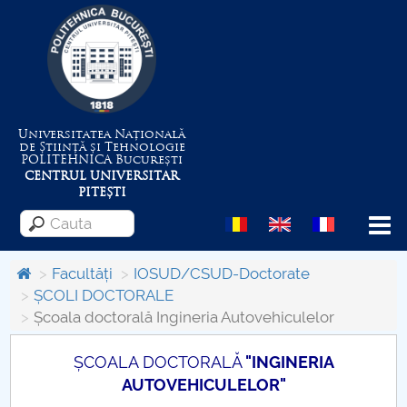
Universitatea Națională
de Știință și Tehnologie
POLITEHNICA
București
CENTRUL UNIVERSITAR
PITEȘTI
Menu
Facultăți
IOSUD/CSUD-Doctorate
ȘCOLI DOCTORALE
Școala doctorală Ingineria Autovehiculelor
Despre Universitate
ȘCOALA DOCTORALĂ
"INGINERIA
Centrul de Management al Proiectelor
AUTOVEHICULELOR"