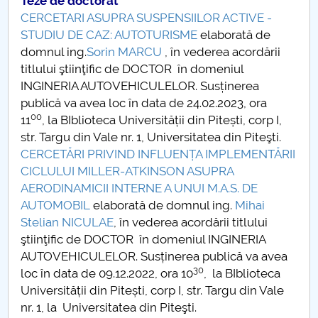
Teze de doctorat
CERCETARI ASUPRA SUSPENSIILOR ACTIVE -
STUDIU DE CAZ: AUTOTURISME
elaborată de
domnul ing.
Sorin MARCU
, în vederea acordării
titlului ştiinţific de DOCTOR în domeniul
INGINERIA AUTOVEHICULELOR. Susținerea
publică va avea loc în data de 24.02.2023, ora
00
11
, la BIblioteca Universității din Pitești, corp I,
str. Targu din Vale nr. 1, Universitatea din Piteşti.
CERCETĂRI PRIVIND INFLUENȚA IMPLEMENTĂRII
CICLULUI MILLER-ATKINSON ASUPRA
AERODINAMICII INTERNE A UNUI M.A.S. DE
AUTOMOBIL
elaborată de domnul ing.
Mihai
Stelian NICULAE
, în vederea acordării titlului
ştiinţific de DOCTOR în domeniul INGINERIA
AUTOVEHICULELOR. Susținerea publică va avea
30
loc în data de 09.12.2022, ora 10
, la BIblioteca
Universității din Pitești, corp I, str. Targu din Vale
nr. 1, la Universitatea din Piteşti.