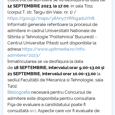
12 SEPTEMBRIE 2023, la 17.00
, in sala T011
(corpul T, str. Targu din Vale, nr. 1) /
https://goo.gl/maps/y8Any77Rfbg4duYH8
Informatii generale referitoare la procesul de
admitere in cadrul Universitatii Nationale de
Sttinta si Tehnologie "Politehnica" Bucuresti -
Centrul Universitar Pitesti sunt disponibile la
adresa
https://www.upitmedia.ro/info-
admitere/2023/
Înmatricularea se va desfășura la data
de
18 SEPTEMBRIE, intervalul orar 9.00-13.00 și
21 SEPTEMBRIE, intervalul orar 10.00-13.00
la
sediul Facultății de Mecanica si Tehnologie, sala
T402.
Bibliografia
necesară pentru Concursul de
admitere este disponibila pentru consultare.
Fişa de evaluare a candidatului poate fi
consultată
aici
. Aspecte care vor fi evaluate de