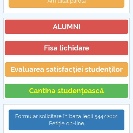
Am uitat parola
ALUMNI
Fisa lichidare
Evaluarea satisfacției studenților
Cantina studențească
Formular solicitare în baza legii 544/2001
Petiție on-line