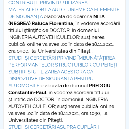
CONTRIBUȚII PRIVIND UTILIZAREA
MATERIALELOR LA AUTOTURISME CA ELEMENTE
DE SIGURANȚĂ
elaborată de doamna
NITA
(NEGREA) Raluca Florentina
, în vederea acordării
titlului ştiinţific de DOCTOR în domeniul
INGINERIA AUTOVEHICULELOR; susținerea
publică online va avea loc în data de 18.11.2021,
ora 0900, la Universitatea din Piteşti.
STUDII ȘI CERCETĂRI PRIVIND ÎMBUNĂTĂȚIREA
PERFORMANȚELOR STRUCTURILOR CU PEREȚI
SUBȚIRI ȘI UTILIZAREA ACESTORA CA
DISPOZITIVE DE SIGURANȚĂ PENTRU
AUTOMOBILE
elaborată de domnul
PREDOIU
Constantin-Paul
, în vederea acordării titlului
ştiinţific de DOCTOR în domeniul INGINERIA
AUTOVEHICULELOR; susținerea publică online
va avea loc în data de 18.11.2021, ora 1030, la
Universitatea din Piteşti.
STUDII ȘI CERCETĂRI ASUPRA CUPLĂRII