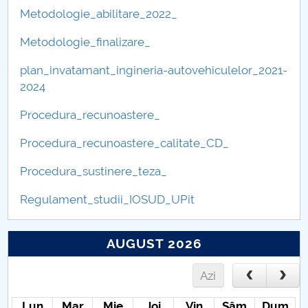
Metodologie_abilitare_2022_
Metodologie_finalizare_
plan_invatamant_ingineria-autovehiculelor_2021-
2024
Procedura_recunoastere_
Procedura_recunoastere_calitate_CD_
Procedura_sustinere_teza_
Regulament_studii_IOSUD_UPit
AUGUST 2026
Azi
Lun
Mar
Mie
Joi
Vin
Sâm
Dum