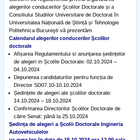
alegerilor conducerilor Şcolilor Doctorale și a
Raportul Conducerii Centrului Universitar Pitești
Consiliului Studiilor Universitare de Doctorat în
privind implementarea Planului Operațional 2020-
Universitatea Națională de Știință și Tehnologie
2024
Politehnica Bucureşti vă prezentăm
Calendarul alegerilor conducerilor Şcolilor
Parteneri CUP
doctorale
Afișarea Regulamentului si anunțarea ședințelor
Centrul de Consiliere și Orientare în Carieră
de alegeri in Școlile Doctorale: 02.10.2024 –
04.10.2024
Chestionar angajabilitate ALUMNI – UPB
Depunerea candidaturilor pentru funcția de
Director SD07.10-10.10.2024
CAR2026
Ședințele de alegeri ale școlilor doctorale:
MENIU CANTINA
14.10.2024 – 18.10.2024
Confirmarea Directorilor Școlilor Doctorale de
Școala Doctorală în Filologie
către Senat: până la 25.10.2024
Ședința de alegeri a Școlii Doctorale Ingineria
Școala Doctorală Știința Sportului și Educației
Autovehiculelor
Fizice
va avea loc în data de 15.10.2024 ora 12,00 sala