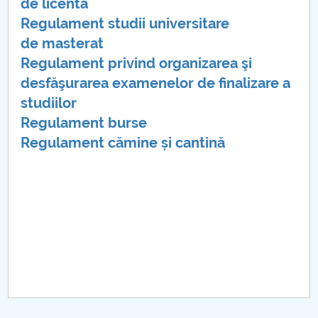
Consiliul de Administratie
de licenta
Regulament studii universitare
Nr. de telefon si adrese Facultăți
de masterat
Regulament privind organizarea şi
Admitere
desfăşurarea examenelor de finalizare a
studiilor
Români de pretutindeni - ADMITERE
Regulament burse
Senat
Regulament cămine și cantină
Facultăți
Studenți
Ghiduri pentru STUDENȚI
Relații Publice
Relații Internaționale