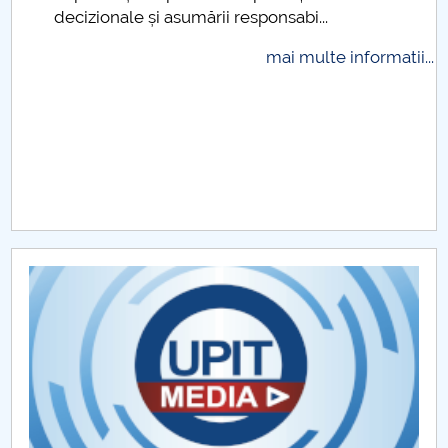
decizionale și asumării responsabi...
Raportul Conducerii Centrului Universitar Pitești
privind implementarea Planului Operațional 2020-
mai multe informatii...
2024
Parteneri CUP
Centrul de Consiliere și Orientare în Carieră
Chestionar angajabilitate ALUMNI – UPB
CAR2026
MENIU CANTINA
Platforme utile FMT (CUP)
Ghidul bobocului FMT (CUP)