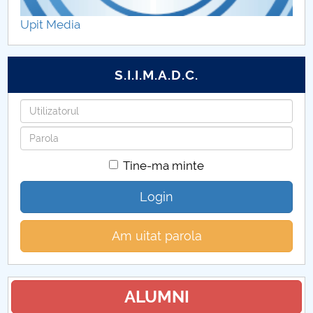
Facilități FMT (CUP)
Upit Media
Regulamente FMT (CUP)
S.I.I.M.A.D.C.
Repartizare programe studii FMT (CUP)
Utilizatorul
Proceduri secretariat FMT (CUP)
Parola
Calendar FMT (CUP)
Tine-ma minte
Grupe FMT (CUP)
Login
Orar FMT (CUP)
Am uitat parola
Contracte de studii și discipline opționale FMT
(CUP)
ALUMNI
Examene FMT (CUP)