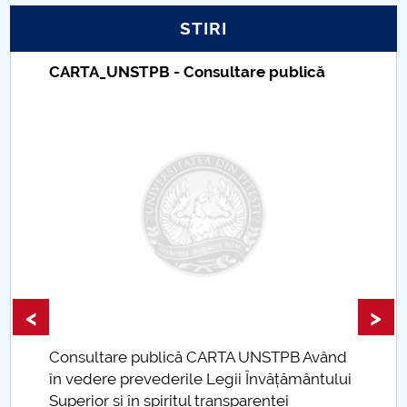
STIRI
PNRR
CARTA_UNSTPB - Consultare publică
Proiect PRIM STUD
Proiect SU-ETIC
Protecția datelor personale
UNIVERSITATE pentru comunitate
IOSUD/CSUD-Doctorate
Comisie de etica unversitară
<
>
Evenimente CUP
Consultare publică CARTA UNSTPB Având
.
în vedere prevederile Legii Învățământului
Accesibilitate pentru studenții cu dizabilități
Superior și în spiritul transparenței