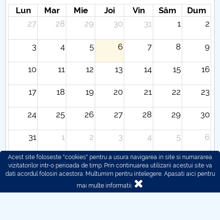
Lun
Mar
Mie
Joi
Vin
Sâm
Dum
27
28
29
30
31
1
2
3
4
5
6
7
8
9
10
11
12
13
14
15
16
17
18
19
20
21
22
23
24
25
26
27
28
29
30
31
1
2
3
4
5
6
Acest site foloseste "cookies" pentru a usura navigarea in site si numararea
vizitatorilor intr-o perioada de timp. Prin continuarea utilizarii acestui site va
dati acordul folosiri acestora. Multumim pentru intelegere.
Apasati aici pentru
mai multe informatii.