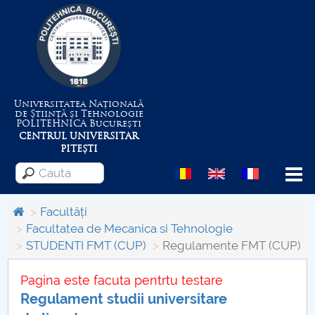
Universitatea Națională
de Știință și Tehnologie
POLITEHNICA
București
CENTRUL UNIVERSITAR
PITEȘTI
Menu
Facultăți
Facultatea de Mecanica si Tehnologie
STUDENTI FMT (CUP)
Regulamente FMT (CUP)
Despre Universitate
Pagina este facuta pentrtu testare
Centrul de Management al Proiectelor
Regulament studii universitare