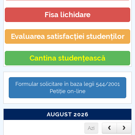
Practică FMT (CUP)
Fisa lichidare
Absolvire FMT (CUP)
Evaluarea satisfacției studenților
Activități extracuriculare FMT (CUP)
Cantina studențească
Formular solicitare în baza legii 544/2001
Petiție on-line
AUGUST 2026
Azi