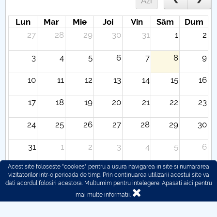
Azi
Lun
Mar
Mie
Joi
Vin
Sâm
Dum
27
28
29
30
31
1
2
3
4
5
6
7
8
9
10
11
12
13
14
15
16
17
18
19
20
21
22
23
24
25
26
27
28
29
30
31
1
2
3
4
5
6
Acest site foloseste "cookies" pentru a usura navigarea in site si numararea
vizitatorilor intr-o perioada de timp. Prin continuarea utilizarii acestui site va
dati acordul folosiri acestora. Multumim pentru intelegere.
Apasati aici pentru
mai multe informatii.