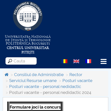
Universitatea Națională
de Știință și Tehnologie
POLITEHNICA
București
CENTRUL UNIVERSITAR
PITEȘTI
Menu
Consiliul de Administratie
Rector
Serviciul Resurse umane
Posturi vacante
Posturi vacante - personal nedidactic
Despre Universitate
Posturi vacante - personal nedidactic 2024
Centrul de Management al Proiectelor
Formulare joci la concurs