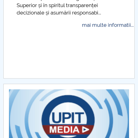
Superior și în spiritul transparenței
Raportul Conducerii Centrului Universitar Pitești
decizionale și asumării responsabi...
privind implementarea Planului Operațional 2020-
2024
mai multe informatii...
Parteneri CUP
Centrul de Consiliere și Orientare în Carieră
Chestionar angajabilitate ALUMNI – UPB
CAR2026
MENIU CANTINA
Posturi vacante - personal nedidactic 2024