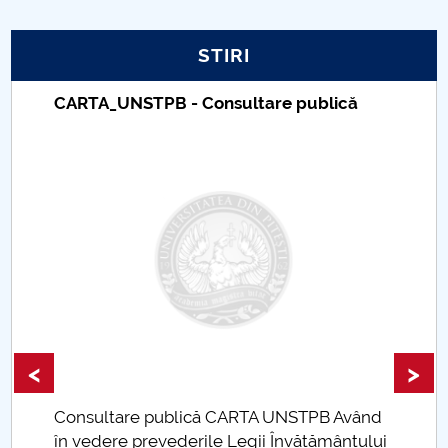
PNRR
STIRI
Proiect PRIM STUD
CARTA_UNSTPB - Consultare publică
Proiect SU-ETIC
Protecția datelor personale
UNIVERSITATE pentru comunitate
IOSUD/CSUD-Doctorate
Comisie de etica unversitară
<
>
Evenimente CUP
Consultare publică CARTA UNSTPB Având
Accesibilitate pentru studenții cu dizabilități
.
în vedere prevederile Legii Învățământului