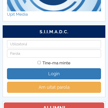
Upit Media
S.I.I.M.A.D.C.
Utilizatorul
Parola
Tine-ma minte
Login
Am uitat parola