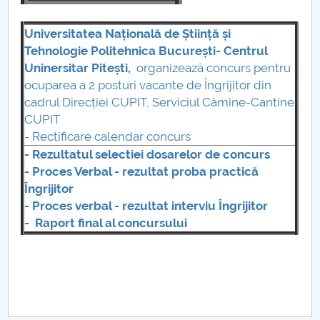
Consiliul de Administratie
Universitatea Națională de Știință și
Nr. de telefon si adrese Facultăți
Tehnologie Politehnica București- Centrul
Uninersitar Pitești,
organizează concurs pentru
Admitere
ocuparea a 2 posturi vacante de Îngrijitor din
cadrul Direcției CUPIT, Serviciul Cămine-Cantine
Români de pretutindeni - ADMITERE
CUPIT
- Rectificare calendar concurs
Senat
- Rezultatul selectiei dosarelor de concurs
- Proces Verbal - rezultat proba practică
Facultăți
Îngrijitor
- Proces verbal - rezultat interviu Îngrijitor
Studenți
- Raport final al concursului
Ghiduri pentru STUDENȚI
Relații Publice
Relații Internaționale