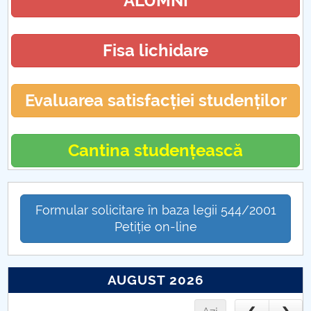
ALUMNI
Fisa lichidare
Evaluarea satisfacției studenților
Cantina studențească
Formular solicitare în baza legii 544/2001
Petiție on-line
AUGUST 2026