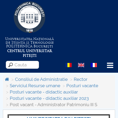
Universitatea Națională
de Știință și Tehnologie
POLITEHNICA
București
CENTRUL UNIVERSITAR
PITEȘTI
Menu
Consiliul de Administratie
Rector
Serviciul Resurse umane
Posturi vacante
Posturi vacante - didactic auxiliar
Despre Universitate
Posturi vacante - didactic auxiliar 2023
Post vacant - Administrator Patrimoniu III S
Centrul de Management al Proiectelor