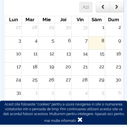
Azi
Lun
Mar
Mie
Joi
Vin
Sâm
Dum
27
28
29
30
31
1
2
3
4
5
6
7
8
9
10
11
12
13
14
15
16
17
18
19
20
21
22
23
24
25
26
27
28
29
30
31
1
2
3
4
5
6
Acest site foloseste "cookies" pentru a usura navigarea in site si numararea
vizitatorilor intr-o perioada de timp. Prin continuarea utilizarii acestui site va
dati acordul folosiri acestora. Multumim pentru intelegere.
Apasati aici pentru
mai multe informatii.