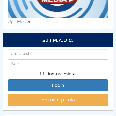
Posturi vacante - Secretar debutant S și Secretar III
S
Upit Media
Post vacant - Administrator Patrimoniu III S
Post vacant - Administrator patrimoniu debutant S
S.I.I.M.A.D.C.
Post vacant - Secretar III S Decanat
Utilizatorul
Parola
Post vacant - Secretar III S Facultate
Tine-ma minte
Post vacant - Inginer specialist IA S
Login
Asistent de cercetare stiintifică
Am uitat parola