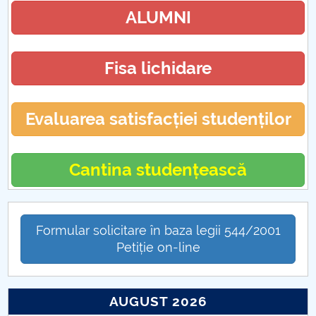
ALUMNI
Fisa lichidare
Evaluarea satisfacției studenților
Cantina studențească
Formular solicitare în baza legii 544/2001
Petiție on-line
AUGUST 2026