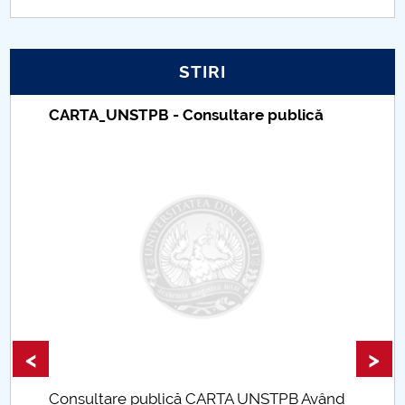
PNRR
STIRI
Proiect PRIM STUD
CARTA_UNSTPB - Consultare publică
Proiect SU-ETIC
Protecția datelor personale
UNIVERSITATE pentru comunitate
IOSUD/CSUD-Doctorate
Comisie de etica unversitară
Evenimente CUP
<
>
Accesibilitate pentru studenții cu dizabilități
Consultare publică CARTA UNSTPB Având