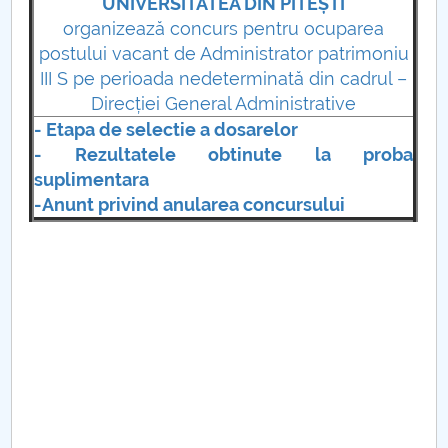
Consiliul de Administratie
UNIVERSITATEA DIN PITEȘTI
organizează concurs pentru ocuparea
Nr. de telefon si adrese Facultăți
postului vacant de Administrator patrimoniu
III S pe perioada nedeterminată din cadrul –
Admitere
Direcției General Administrative
- Etapa de selectie a dosarelor
Români de pretutindeni - ADMITERE
- Rezultatele obtinute la proba
suplimentara
Senat
-Anunt privind anularea concursului
Facultăți
Studenți
Ghiduri pentru STUDENȚI
Relații Publice
Relații Internaționale