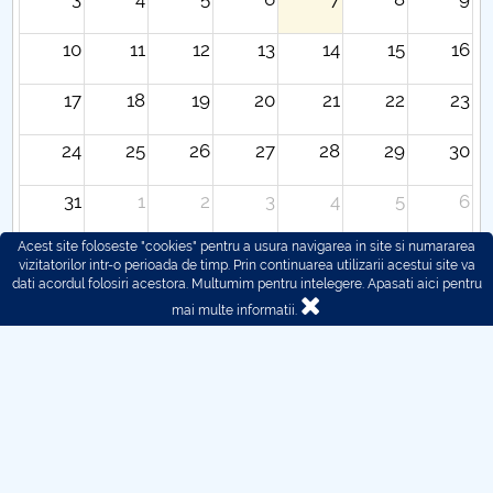
10
11
12
13
14
15
16
17
18
19
20
21
22
23
24
25
26
27
28
29
30
31
1
2
3
4
5
6
Acest site foloseste "cookies" pentru a usura navigarea in site si numararea
vizitatorilor intr-o perioada de timp. Prin continuarea utilizarii acestui site va
dati acordul folosiri acestora. Multumim pentru intelegere.
Apasati aici pentru
mai multe informatii.
© 2016 - 2026 POLITEHNICA București - Centrul
Universitar Pitești
Pentru probleme legate de functionarea site-ului ne puteti
contacta aici:
webmaster@upit.ro