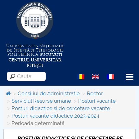
Universitatea Națională
de Știință și Tehnologie
POLITEHNICA
București
CENTRUL UNIVERSITAR
PITEȘTI
Menu
Consiliul de Administratie
Rector
Serviciul Resurse umane
Posturi vacante
Posturi didactice si de cercetare vacante
Despre Universitate
Posturi vacante didactice 2023-2024
Perioada determinată
Centrul de Management al Proiectelor
POSTURI DIDACTICE ȘI DE CERCETARE PE