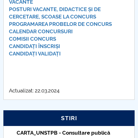
VACANTE
POSTURI VACANTE, DIDACTICE ȘI DE
PNRR
CERCETARE, SCOASE LA CONCURS
PROGRAMAREA PROBELOR DE CONCURS
Proiect PRIM STUD
CALENDAR CONCURSURI
COMISII CONCURS
Proiect SU-ETIC
CANDIDAȚI ÎNSCRIȘI
CANDIDAȚI VALIDAȚI
Protecția datelor personale
UNIVERSITATE pentru comunitate
IOSUD/CSUD-Doctorate
Actualizat: 22.03.2024
Comisie de etica unversitară
Evenimente CUP
STIRI
Accesibilitate pentru studenții cu dizabilități
CARTA_UNSTPB - Consultare publică