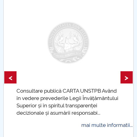
Raportul Conducerii Centrului Universitar Pitești
privind implementarea Planului Operațional 2020-
2024
Parteneri CUP
Centrul de Consiliere și Orientare în Carieră
Chestionar angajabilitate ALUMNI – UPB
<
>
CAR2026
Consultare publică CARTA UNSTPB Având
.
în vedere prevederile Legii Învățământului
MENIU CANTINA
Superior și în spiritul transparenței
decizionale și asumării responsabi...
Perioada determinată
mai multe informatii...
Perioada nedeterminată