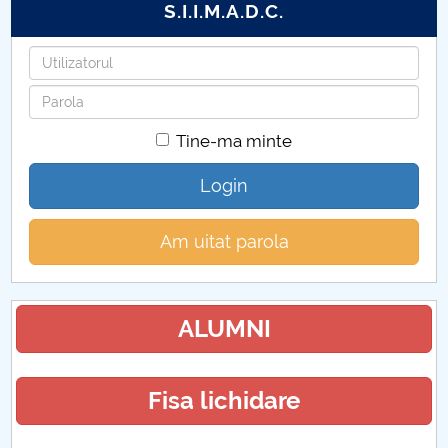
S.I.I.M.A.D.C.
Utilizatorul
Parola
Tine-ma minte
Login
Am uitat parola
ALUMNI
Fisa lichidare