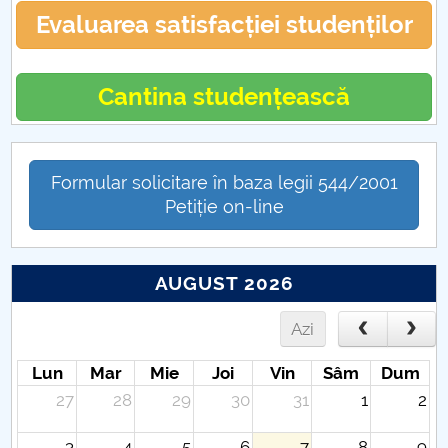
Evaluarea satisfacției studenților
Cantina studențească
Formular solicitare în baza legii 544/2001
Petiție on-line
AUGUST 2026
Azi
Lun
Mar
Mie
Joi
Vin
Sâm
Dum
27
28
29
30
31
1
2
3
4
5
6
7
8
9