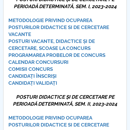
Consiliul de Administratie
PERIOADĂ DETERMINATĂ, SEM. I, 2023-2024
Nr. de telefon si adrese Facultăți
METODOLOGIE PRIVIND OCUPAREA
POSTURILOR DIDACTICE SI DE CERCETARE
Admitere
VACANTE
POSTURI VACANTE, DIDACTICE ȘI DE
Români de pretutindeni - ADMITERE
CERCETARE, SCOASE LA CONCURS
PROGRAMAREA PROBELOR DE CONCURS
Senat
CALENDAR CONCURSURI
COMISII CONCURS
Facultăți
CANDIDAȚI ÎNSCRIȘI
CANDIDAȚI VALIDAȚI
Studenți
POSTURI DIDACTICE ȘI DE CERCETARE PE
Ghiduri pentru STUDENȚI
PERIOADĂ DETERMINATĂ, SEM. II, 2023-2024
Relații Publice
METODOLOGIE PRIVIND OCUPAREA
POSTURILOR DIDACTICE SI DE CERCETARE
Relații Internaționale