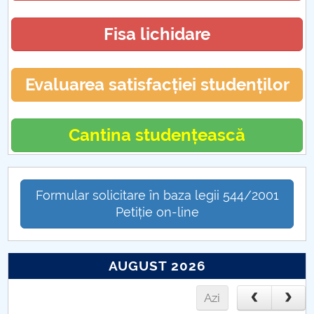
Fisa lichidare
Evaluarea satisfacției studenților
Cantina studențească
Formular solicitare în baza legii 544/2001
Petiție on-line
AUGUST 2026
Azi