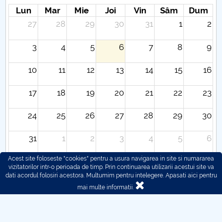
Lun
Mar
Mie
Joi
Vin
Sâm
Dum
27
28
29
30
31
1
2
3
4
5
6
7
8
9
10
11
12
13
14
15
16
17
18
19
20
21
22
23
24
25
26
27
28
29
30
31
1
2
3
4
5
6
Acest site foloseste "cookies" pentru a usura navigarea in site si numararea
vizitatorilor intr-o perioada de timp. Prin continuarea utilizarii acestui site va
dati acordul folosiri acestora. Multumim pentru intelegere.
Apasati aici pentru
mai multe informatii.