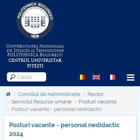
Universitatea Națională
de Știință și Tehnologie
POLITEHNICA
București
CENTRUL UNIVERSITAR
PITEȘTI
Menu
Consiliul de Administratie
Rector
Serviciul Resurse umane
Posturi vacante
Posturi vacante - personal nedidactic
Despre Universitate
Posturi vacante - personal nedidactic
Centrul de Management al Proiectelor
2024