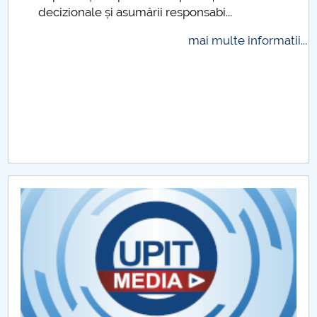
decizionale și asumării responsabi...
Raportul Conducerii Centrului Universitar Pitești
privind implementarea Planului Operațional 2020-
mai multe informatii...
2024
Parteneri CUP
Centrul de Consiliere și Orientare în Carieră
Chestionar angajabilitate ALUMNI – UPB
CAR2026
MENIU CANTINA
Posturi vacante - personal nedidactic 2024