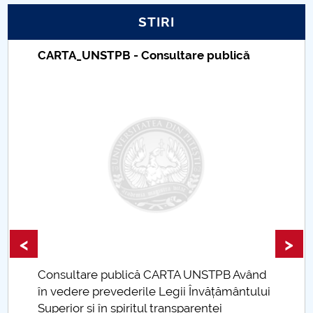
STIRI
PNRR
CARTA_UNSTPB - Consultare publică
Proiect PRIM STUD
Proiect SU-ETIC
Protecția datelor personale
UNIVERSITATE pentru comunitate
IOSUD/CSUD-Doctorate
Comisie de etica unversitară
<
>
Evenimente CUP
Consultare publică CARTA UNSTPB Având
.
în vedere prevederile Legii Învățământului
Accesibilitate pentru studenții cu dizabilități
Superior și în spiritul transparenței