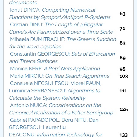
documents
Ionut DINCA:
Computing Numerical
PNRR
63
Functions by Symport/Antiport P-Systems
Cristian DINU:
The Length of a Regular
Proiect PRIM STUD
71
Curve's Arc Parametrized over a Time Scale
Mihaela DUMITRACHE:
The Green's function
Proiect SU-ETIC
83
for the wave equation
Constantin GEORGESCU:
Sets of Bifurcation
Protecția datelor personale
89
and Titeica Surfaces
Monica KERE:
A Petri Nets Application
95
UNIVERSITATE pentru comunitate
Maria MIROIU:
On Tree Search Algorithms
103
Consuela NECSULESCU, Viorel PAUN,
IOSUD/CSUD-Doctorate
Luminita SERBANESCU:
Algorithms to
111
Calculate the System Reliability
Comisie de etica unversitară
Antonio NUICA:
Considerations on the
125
Canonical Realization of a Feller Semigroup
Evenimente CUP
Gabriel PAPADOPOL, Doru NITU, Dan
GEORGESCU, Laurentiu
Accesibilitate pentru studenții cu dizabilități
DEACONU:
Information Technology for
133