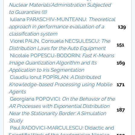
Nuclear Materials'Administration Subjected
Raportul Conducerii Centrului Universitar Pitești
to Guaranties (II)
privind implementarea Planului Operațional 2020-
Iuliana PARASCHIV-MUNTEANU:
Theoretical
2024
approach in performance evaluation of a
139
classification system
Parteneri CUP
Viorel PAUN, Consuela NECSULESCU:
The
151
Distribution Laws for the Auto Equipment
Centrul de Consiliere și Orientare în Carieră
Nicolaie POPESCU-BODORIN:
Fast K-Means
Image Quantization Algorithm and Its
169
Chestionar angajabilitate ALUMNI – UPB
Application to Iris Segmentation
Claudiu Ionut POPÎRLAN:
A Distributed
CAR2026
Knowledge-based Processing using Mobile
171
Agents
MENIU CANTINA
Georgiana POPOVICI:
On the Behavior of the
AR Processes with Exponential Distribution
187
Buletin Științific Nr.14/2008
Near the Stationarity Border: A Simulation
Study
Comitetul de redacție
Paul RADOVICI-MARCULESCU: Didactic and