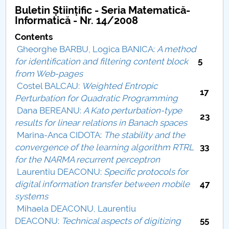
Consiliul de Administratie
Buletin Științific - Seria Matematică-
Informatică - Nr. 14/2008
Nr. de telefon si adrese Facultăți
Contents
Gheorghe BARBU, Logica BANICA:
A method
Admitere
for identification and filtering content block
5
from Web-pages
Români de pretutindeni - ADMITERE
Costel BALCAU:
Weighted Entropic
17
Perturbation for Quadratic Programming
Senat
Dana BEREANU:
A Kato perturbation-type
23
results for linear relations in Banach spaces
Facultăți
Marina-Anca CIDOTA:
The stability and the
convergence of the learning algorithm RTRL
33
Studenți
for the NARMA recurrent perceptron
Laurentiu DEACONU:
Specific protocols for
Ghiduri pentru STUDENȚI
digital information transfer between mobile
47
systems
Relații Publice
Mihaela DEACONU, Laurentiu
DEACONU:
Technical aspects of digitizing
55
Relații Internaționale