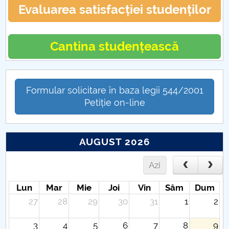
Evaluarea satisfacției studenților
Cantina studențească
Formular solicitare în baza legii 544/2001
Petiție on-line
AUGUST 2026
Azi
Lun
Mar
Mie
Joi
Vin
Sâm
Dum
27
28
29
30
31
1
2
3
4
5
6
7
8
9