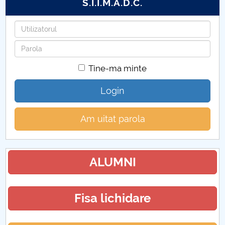
S.I.I.M.A.D.C.
Utilizatorul
Parola
Tine-ma minte
Login
Am uitat parola
ALUMNI
Fisa lichidare