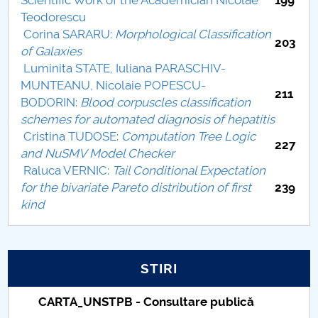
Scientific Work of the Academician Nicolae
199
Proces de recenzare
Teodorescu
Corina SARARU:
Morphological Classification
203
Rezumate Buletin științific
of Galaxies
Luminita STATE, Iuliana PARASCHIV-
MUNTEANU, Nicolaie POPESCU-
211
BODORIN:
Blood corpuscles classification
schemes for automated diagnosis of hepatitis
Cristina TUDOSE:
Computation Tree Logic
227
and NuSMV Model Checker
Raluca VERNIC:
Tail Conditional Expectation
for the bivariate Pareto distribution of first
239
kind
STIRI
Taxe de școlarizare indexate – Centrul