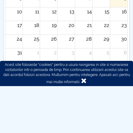
10
11
12
13
14
15
16
17
18
19
20
21
22
23
24
25
26
27
28
29
30
31
1
2
3
4
5
6
Acest site foloseste "cookies" pentru a usura navigarea in site si numararea
vizitatorilor intr-o perioada de timp. Prin continuarea utilizarii acestui site va
dati acordul folosiri acestora. Multumim pentru intelegere.
Apasati aici pentru
mai multe informatii.
© 2016 - 2026 POLITEHNICA București - Centrul
Universitar Pitești
Pentru probleme legate de functionarea site-ului ne puteti
contacta aici:
webmaster@upit.ro