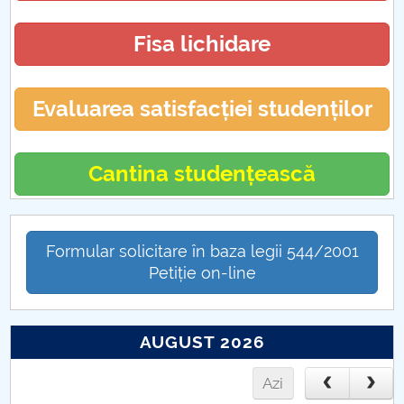
Fisa lichidare
Evaluarea satisfacției studenților
Cantina studențească
Formular solicitare în baza legii 544/2001
Petiție on-line
AUGUST 2026
Azi