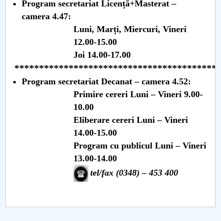
Consiliul de Administratie
Program secretariat Licență+Masterat –
camera 4.47:
Nr. de telefon si adrese Facultăți
Luni, Marți, Miercuri, Vineri
12.00-15.00
Admitere
Joi 14.00-17.00
*****************************************
Români de pretutindeni - ADMITERE
Program secretariat Decanat – camera 4.52:
Primire cereri Luni – Vineri 9.00-
Senat
10.00
Eliberare cereri Luni – Vineri
Facultăți
14.00-15.00
Studenți
Program cu publicul Luni – Vineri
13.00-14.00
Ghiduri pentru STUDENȚI
tel/fax (0348) – 453 400
Relații Publice
Relații Internaționale