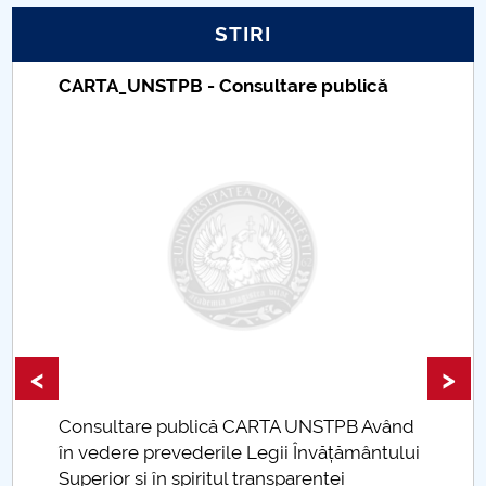
STIRI
PNRR
CARTA_UNSTPB - Consultare publică
Proiect PRIM STUD
Proiect SU-ETIC
Protecția datelor personale
UNIVERSITATE pentru comunitate
IOSUD/CSUD-Doctorate
Comisie de etica unversitară
<
>
Evenimente CUP
Consultare publică CARTA UNSTPB Având
.
în vedere prevederile Legii Învățământului
Accesibilitate pentru studenții cu dizabilități
Superior și în spiritul transparenței