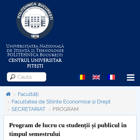
Universitatea Națională
de Știință și Tehnologie
POLITEHNICA
București
CENTRUL UNIVERSITAR
PITEȘTI
Menu
Facultăți
Facultatea de Stiinte Economice și Drept
SECRETARIAT
PROGRAM
Despre Universitate
Program de lucru cu studenții și publicul în
Centrul de Management al Proiectelor
timpul semestrului