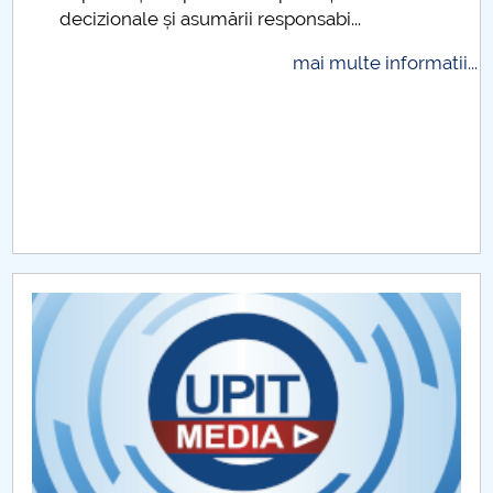
decizionale și asumării responsabi...
Raportul Conducerii Centrului Universitar Pitești
privind implementarea Planului Operațional 2020-
mai multe informatii...
2024
Parteneri CUP
Centrul de Consiliere și Orientare în Carieră
Chestionar angajabilitate ALUMNI – UPB
CAR2026
MENIU CANTINA
STRUCTURA
PROGRAM