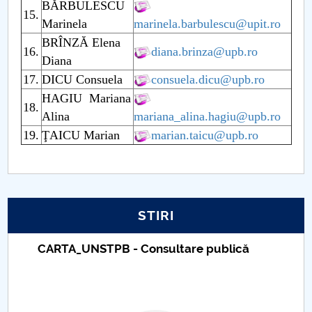
BĂRBULESCU
15.
Raportul Conducerii Centrului Universitar Pitești
Marinela
marinela.barbulescu@upit.ro
privind implementarea Planului Operațional 2020-
BRÎNZĂ Elena
16.
diana.brinza@upb.ro
2024
Diana
17.
DICU Consuela
consuela.dicu@upb.ro
Parteneri CUP
HAGIU Mariana
18.
Alina
mariana_alina.hagiu@upb.ro
Centrul de Consiliere și Orientare în Carieră
19.
ŢAICU Marian
marian.taicu@upb.ro
Chestionar angajabilitate ALUMNI – UPB
CAR2026
STIRI
MENIU CANTINA
NSTPB - Consultare publică
Taxe de șco
Management departament
Universitar
Cadre didactice titulare