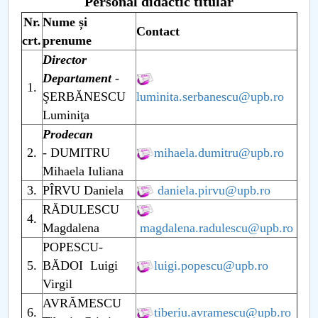
Consiliul de Administratie
Personal didactic titular
Nr.
Nume și
Contact
Nr. de telefon si adrese Facultăți
crt.
prenume
Director
Admitere
Departament
-
1.
ŞERBĂNESCU
luminita.serbanescu@upb.ro
Români de pretutindeni - ADMITERE
Luminiţa
Prodecan
Senat
2.
- DUMITRU
mihaela.dumitru@upb.ro
Mihaela Iuliana
Facultăți
3.
PÎRVU Daniela
daniela.pirvu@upb.ro
Studenți
RĂDULESCU
4.
Magdalena
magdalena.radulescu@upb.ro
Ghiduri pentru STUDENȚI
POPESCU-
5.
BĂDOI Luigi
luigi.popescu@upb.ro
Relații Publice
Virgil
AVRĂMESCU
Relații Internaționale
6.
tiberiu.avramescu@upb.ro