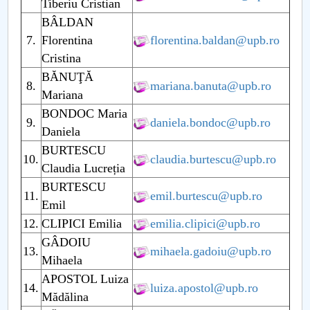
Tiberiu Cristian
BÂLDAN
PNRR
7.
Florentina
florentina.baldan@upb.ro
Cristina
Proiect PRIM STUD
BĂNUŢĂ
8.
mariana.banuta@upb.ro
Mariana
Proiect SU-ETIC
BONDOC Maria
9.
daniela.bondoc@upb.ro
Protecția datelor personale
Daniela
BURTESCU
10.
claudia.burtescu@upb.ro
UNIVERSITATE pentru comunitate
Claudia Lucreția
BURTESCU
11.
emil.burtescu@upb.ro
IOSUD/CSUD-Doctorate
Emil
12.
CLIPICI Emilia
emilia.clipici@upb.ro
Comisie de etica unversitară
GÂDOIU
13.
mihaela.gadoiu@upb.ro
Mihaela
Evenimente CUP
APOSTOL Luiza
14.
luiza.apostol@upb.ro
Mădălina
Accesibilitate pentru studenții cu dizabilități