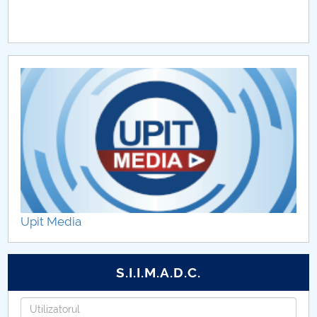
Upit Media
S.I.I.M.A.D.C.
Utilizatorul