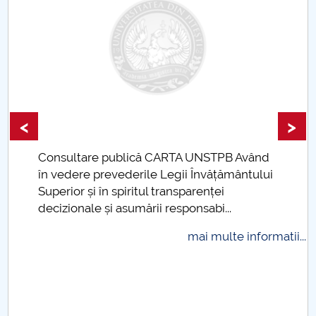
Programe de licență DFCE
Programe de master DFCE
Programul orelor de consultații
Îndrumare ani studii
<
>
Organizare practică
re publică CARTA UNSTPB Având
 prevederile Legii Învățământului
Taxe de șco
Cercetare științifică
i în spiritul transparenței
plăti și cu 
le și asumării responsabi...
mai multe informatii...