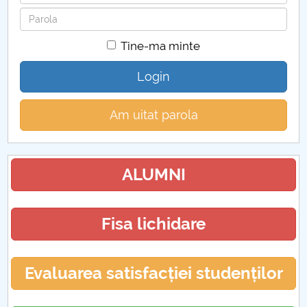
Parola
Tine-ma minte
Login
Am uitat parola
ALUMNI
Fisa lichidare
Evaluarea satisfacției studenților