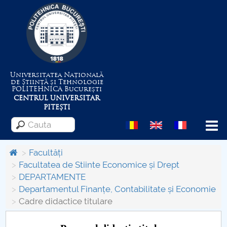
Universitatea Națională
de Știință și Tehnologie
POLITEHNICA
București
CENTRUL UNIVERSITAR
PITEȘTI
Menu
Facultăți
Facultatea de Stiinte Economice și Drept
DEPARTAMENTE
Despre Universitate
Departamentul Finanțe, Contabilitate și Economie
Cadre didactice titulare
Centrul de Management al Proiectelor