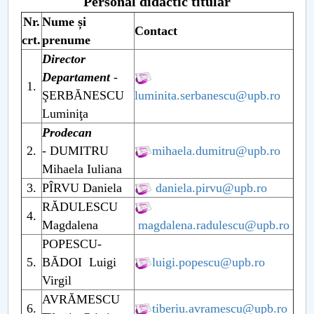
Consiliul de Administratie
Personal didactic titular
Nr.
Nume și
Contact
Nr. de telefon si adrese Facultăți
crt.
prenume
Director
Admitere
Departament
-
1.
ŞERBĂNESCU
luminita.serbanescu@upb.ro
Români de pretutindeni - ADMITERE
Luminiţa
Prodecan
Senat
2.
- DUMITRU
mihaela.dumitru@upb.ro
Mihaela Iuliana
Facultăți
3.
PÎRVU Daniela
daniela.pirvu@upb.ro
Studenți
RĂDULESCU
4.
Magdalena
magdalena.radulescu@upb.ro
Ghiduri pentru STUDENȚI
POPESCU-
5.
BĂDOI Luigi
luigi.popescu@upb.ro
Relații Publice
Virgil
AVRĂMESCU
Relații Internaționale
6.
tiberiu.avramescu@upb.ro