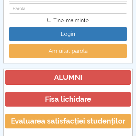
Parola
Tine-ma minte
Login
Am uitat parola
ALUMNI
Fisa lichidare
Evaluarea satisfacției studenților