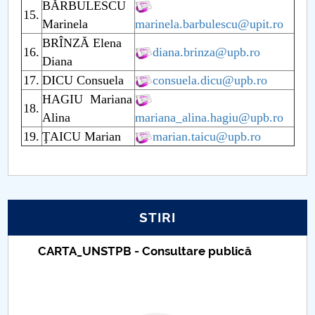
BĂRBULESCU
15.
Raportul Conducerii Centrului Universitar Pitești
Marinela
marinela.barbulescu@upit.ro
privind implementarea Planului Operațional 2020-
BRÎNZĂ Elena
16.
diana.brinza@upb.ro
2024
Diana
17.
DICU Consuela
consuela.dicu@upb.ro
Parteneri CUP
HAGIU Mariana
18.
Alina
mariana_alina.hagiu@upb.ro
Centrul de Consiliere și Orientare în Carieră
19.
ŢAICU Marian
marian.taicu@upb.ro
Chestionar angajabilitate ALUMNI – UPB
CAR2026
STIRI
MENIU CANTINA
Taxe de școlarizare indexate – Centrul
Management departament
Universitar Pitești
Cadre didactice titulare