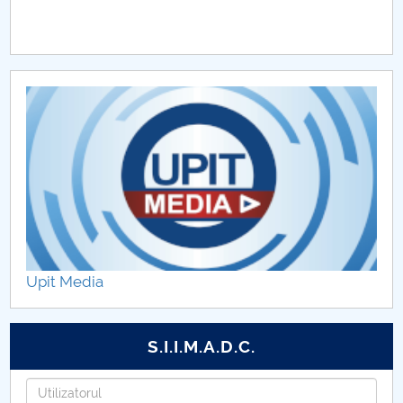
Upit Media
S.I.I.M.A.D.C.
Utilizatorul