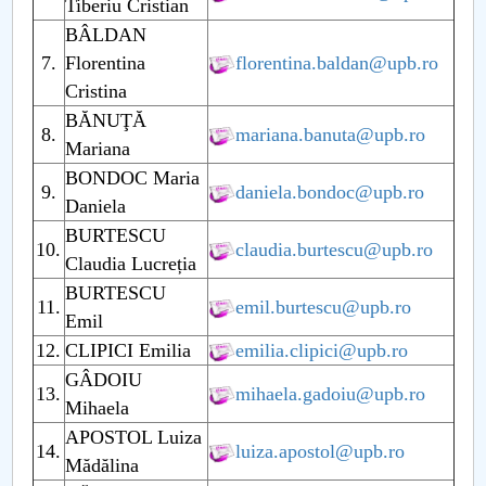
Tiberiu Cristian
BÂLDAN
PNRR
7.
Florentina
florentina.baldan@upb.ro
Cristina
Proiect PRIM STUD
BĂNUŢĂ
8.
mariana.banuta@upb.ro
Mariana
Proiect SU-ETIC
BONDOC Maria
9.
daniela.bondoc@upb.ro
Protecția datelor personale
Daniela
BURTESCU
10.
claudia.burtescu@upb.ro
UNIVERSITATE pentru comunitate
Claudia Lucreția
BURTESCU
11.
emil.burtescu@upb.ro
IOSUD/CSUD-Doctorate
Emil
12.
CLIPICI Emilia
emilia.clipici@upb.ro
Comisie de etica unversitară
GÂDOIU
13.
mihaela.gadoiu@upb.ro
Mihaela
Evenimente CUP
APOSTOL Luiza
14.
luiza.apostol@upb.ro
Mădălina
Accesibilitate pentru studenții cu dizabilități