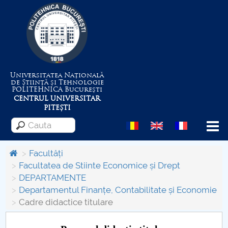
Universitatea Națională
de Știință și Tehnologie
POLITEHNICA
București
CENTRUL UNIVERSITAR
PITEȘTI
Menu
Facultăți
Facultatea de Stiinte Economice și Drept
DEPARTAMENTE
Despre Universitate
Departamentul Finanțe, Contabilitate și Economie
Cadre didactice titulare
Centrul de Management al Proiectelor