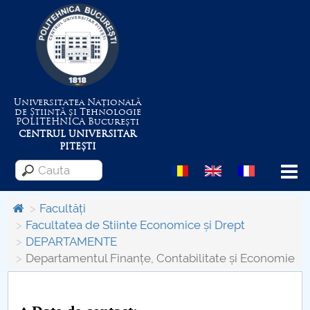
Universitatea Națională
de Știință și Tehnologie
POLITEHNICA
București
CENTRUL UNIVERSITAR
PITEȘTI
Menu
Facultăți
Facultatea de Stiinte Economice și Drept
DEPARTAMENTE
Despre Universitate
Departamentul Finanțe, Contabilitate și Economie
Centrul de Management al Proiectelor