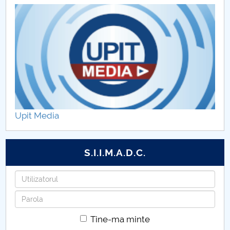
Programe de licență DFCE
Programe de master DFCE
Programul orelor de consultații
Îndrumare ani studii
Organizare practică
Upit Media
Cercetare științifică
S.I.I.M.A.D.C.
Utilizatorul
Parola
Tine-ma minte