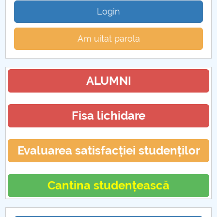
Login
Am uitat parola
ALUMNI
Fisa lichidare
Evaluarea satisfacției studenților
Cantina studențească