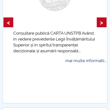
Raportul Conducerii Centrului Universitar Pitești
privind implementarea Planului Operațional 2020-
2024
<
>
Parteneri CUP
Consultare publică CARTA UNSTPB Având
.
în vedere prevederile Legii Învățământului
Centrul de Consiliere și Orientare în Carieră
Superior și în spiritul transparenței
decizionale și asumării responsabi...
Chestionar angajabilitate ALUMNI – UPB
mai multe informatii...
CAR2026
MENIU CANTINA
Management departament
Cadre didactice titulare