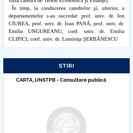
fosta catedră de Teorie Economică şi Finanţe).
În timp, la conducerea catedrelor şi, ulterior, a
PNRR
departamentelor s-au succedat: prof. univ. dr. Ion
CIUREA, prof. univ. dr. Ioan PANĂ, prof. univ. dr.
Proiect PRIM STUD
Emilia UNGUREANU, conf. univ. dr. Emilia
CLIPICI, conf. univ. dr. Luminiţa ŞERBĂNESCU
Proiect SU-ETIC
Protecția datelor personale
STIRI
UNIVERSITATE pentru comunitate
CARTA_UNSTPB - Consultare publică
IOSUD/CSUD-Doctorate
Comisie de etica unversitară
Evenimente CUP
Accesibilitate pentru studenții cu dizabilități