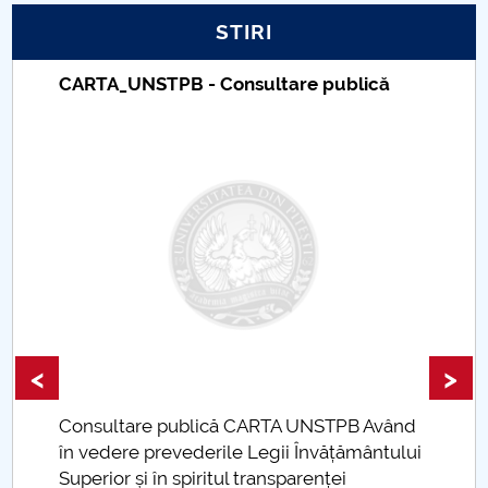
STIRI
Raportul Conducerii Centrului Universitar Pitești
privind implementarea Planului Operațional 2020-
CARTA_UNSTPB - Consultare publică
2024
Parteneri CUP
Centrul de Consiliere și Orientare în Carieră
Chestionar angajabilitate ALUMNI – UPB
CAR2026
MENIU CANTINA
<
>
Management departament
Consultare publică CARTA UNSTPB Având
.
în vedere prevederile Legii Învățământului
Cadre didactice titulare
Superior și în spiritul transparenței