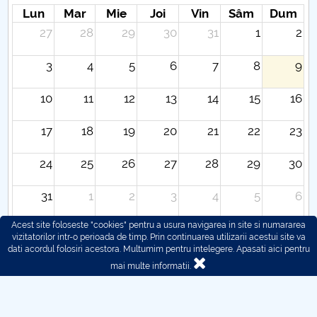
Lun
Mar
Mie
Joi
Vin
Sâm
Dum
27
28
29
30
31
1
2
3
4
5
6
7
8
9
10
11
12
13
14
15
16
17
18
19
20
21
22
23
24
25
26
27
28
29
30
31
1
2
3
4
5
6
Acest site foloseste "cookies" pentru a usura navigarea in site si numararea
vizitatorilor intr-o perioada de timp. Prin continuarea utilizarii acestui site va
dati acordul folosiri acestora. Multumim pentru intelegere.
Apasati aici pentru
mai multe informatii.