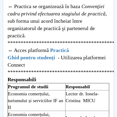
Consiliul de Administratie
⇔ Practica se organizează în baza
Convenţiei
Nr. de telefon si adrese Facultăți
cadru privind efectuarea stagiului de practică
,
sub forma unui acord încheiat între
Admitere
organizatorul de practică şi partenerul de
practică.
Români de pretutindeni - ADMITERE
*****************************************
⇔ Acces platformă
Practică
Senat
Ghid pentru studenți
- Utilizarea platformei
Facultăți
Connect
*****************************************
Studenți
Responsabili
Programul de studii
Responsabil
Ghiduri pentru STUDENȚI
Economia comerțului,
Lector dr. Ionela-
turismului și serviciilor IF an
Cristina MICU
Relații Publice
II
Economia comerțului,
Relații Internaționale