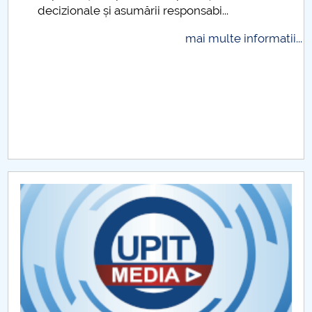
decizionale și asumării responsabi...
Programe de licență DMAA
mai multe informatii...
Programe de master DMAA
Programul Orelor de Consultaţii
Îndrumare ani studii
Organizare practică
Cercetare științifică