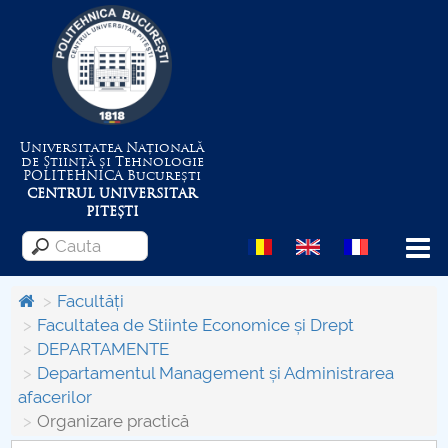
Universitatea Națională
de Știință și Tehnologie
POLITEHNICA
București
CENTRUL UNIVERSITAR
PITEȘTI
Menu
Facultăți
Facultatea de Stiinte Economice și Drept
DEPARTAMENTE
Despre Universitate
Departamentul Management și Administrarea
afacerilor
Centrul de Management al Proiectelor
Organizare practică