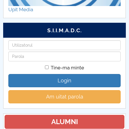
Upit Media
S.I.I.M.A.D.C.
Utilizatorul
Parola
Tine-ma minte
Login
Am uitat parola
ALUMNI