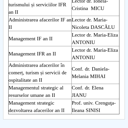
Lector dr. Ionela-
turismului și serviciilor IFR
Cristina MICU
PNRR
an II
Administrarea afacerilor IF an
Lector dr. Maria-
Proiect PRIM STUD
II
Nicoleta DASCĂLU
Lector dr. Maria-Eliza
Management IF an II
Proiect SU-ETIC
ANTONIU
Lector dr. Maria-Eliza
Protecția datelor personale
Management IFR an II
ANTONIU
Administrarea afacerilor în
UNIVERSITATE pentru comunitate
Conf. dr. Daniela-
comerț, turism și servicii de
Melania MIHAI
ospitalitate an II
IOSUD/CSUD-Doctorate
Managementul strategic al
Conf. dr. Elena
Comisie de etica unversitară
resurselor umane an II
JIANU
Management strategic
Prof. univ. Crenguţa-
Evenimente CUP
dezvoltarea afacerilor an II
Ileana SINISI
Accesibilitate pentru studenții cu dizabilități