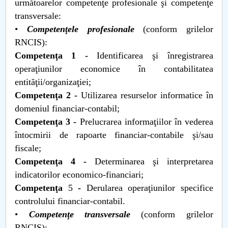
următoarelor competenţe profesionale şi competenţe
transversale:
•
Competenţele profesionale
(conform grilelor
RNCIS):
Competenţa
1
-
Identificarea şi înregistrarea
operaţiunilor economice în contabilitatea
entităţii/organizaţiei;
Competenţa
2
-
Utilizarea resurselor informatice în
domeniul financiar-contabil;
Competenţa
3
-
Prelucrarea informaţiilor în vederea
întocmirii de rapoarte financiar-contabile şi/sau
fiscale;
Competenţa
4
-
Determinarea şi interpretarea
indicatorilor economico-financiari;
Competenţa
5
-
Derularea operaţiunilor specifice
controlului financiar-contabil.
•
Competenţe transversale
(conform grilelor
RNCIS):