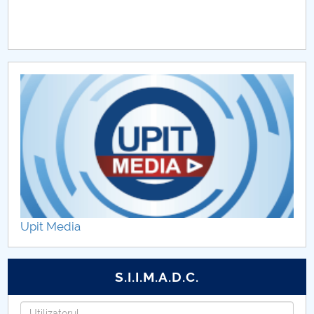
Upit Media
S.I.I.M.A.D.C.
Utilizatorul