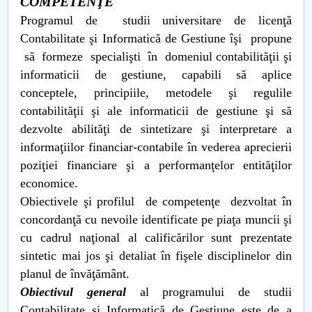
COMPETENŢE
Programul de studii universitare de licenţă
PNRR
Contabilitate şi Informatică de Gestiune îşi propune
să formeze specialişti în domeniul contabilităţii şi
Proiect PRIM STUD
informaticii de gestiune, capabili să aplice
conceptele, principiile, metodele şi regulile
Proiect SU-ETIC
contabilităţii şi ale informaticii de gestiune şi să
dezvolte abilităţi de sintetizare şi interpretare a
Protecția datelor personale
informaţiilor financiar-contabile în vederea aprecierii
UNIVERSITATE pentru comunitate
poziţiei financiare şi a performanţelor entităţilor
economice.
IOSUD/CSUD-Doctorate
Obiectivele şi profilul de competenţe dezvoltat în
concordanţă cu nevoile identificate pe piaţa muncii şi
Comisie de etica unversitară
cu cadrul naţional al calificărilor sunt prezentate
sintetic mai jos şi detaliat în fişele disciplinelor din
Evenimente CUP
planul de învăţământ.
Obiectivul general
al programului de studii
Accesibilitate pentru studenții cu dizabilități
Contabilitate şi Informatică de Gestiune este de a