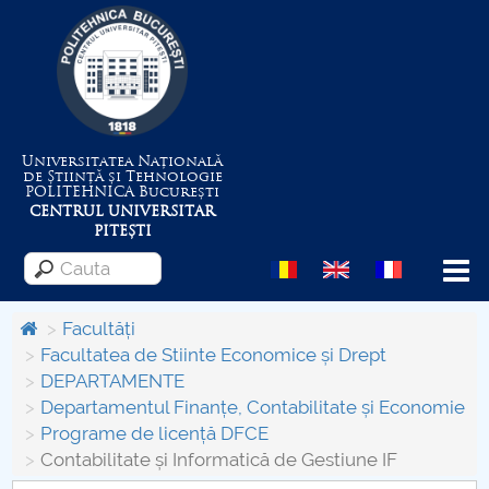
Universitatea Națională
de Știință și Tehnologie
POLITEHNICA
București
CENTRUL UNIVERSITAR
PITEȘTI
Menu
Facultăți
Facultatea de Stiinte Economice și Drept
DEPARTAMENTE
Despre Universitate
Departamentul Finanțe, Contabilitate și Economie
Programe de licență DFCE
Centrul de Management al Proiectelor
Contabilitate și Informatică de Gestiune IF