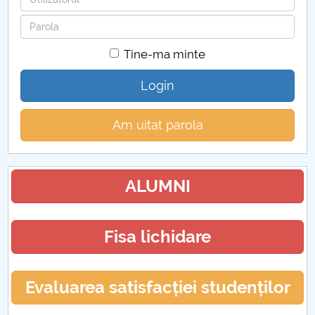
Parola
Tine-ma minte
Login
Am uitat parola
ALUMNI
Fisa lichidare
Evaluarea satisfacției studenților