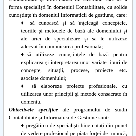
forma specialişti în domeniul Contabilitate, cu solide
Raportul Conducerii Centrului Universitar Pitești
cunoştinţe în domeniul Informaticii de gestiune, care:
privind implementarea Planului Operațional 2020-
♦ să cunoască şi să înţeleagă conceptele,
2024
teoriile şi metodele de bază ale domeniului şi
ale ariei de specializare şi să le utilizeze
Parteneri CUP
adecvat în comunicarea profesională;
Centrul de Consiliere și Orientare în Carieră
♦să utilizeze cunoştinţele de bază pentru
explicarea şi interpretarea unor variate tipuri de
Chestionar angajabilitate ALUMNI – UPB
concepte, situaţii, procese, proiecte etc.
asociate domeniului;
CAR2026
♦ să elaboreze proiecte profesionale, cu
utilizarea unor principii şi metode consacrate în
MENIU CANTINA
domeniu.
Obiectivele specifice
ale programului de studii
Planuri de învăţământ
Contabilitate şi Informatică de Gestiune sunt:
♦ pregătirea de specialişti bine cotaţi din punct
de vedere profesional pe piata forţei de muncă,