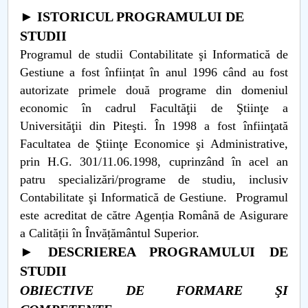
Consiliul de Administratie
► ISTORICUL PROGRAMULUI DE
Nr. de telefon si adrese Facultăți
STUDII
Programul de studii Contabilitate şi Informatică de
Admitere
Gestiune a fost înființat în anul 1996 când au fost
autorizate primele două programe din domeniul
Români de pretutindeni - ADMITERE
economic în cadrul Facultăţii de Ştiinţe a
Universităţii din Piteşti. În 1998 a fost înfiinţată
Senat
Facultatea de Ştiinţe Economice şi Administrative,
prin H.G. 301/11.06.1998, cuprinzând în acel an
Facultăți
patru specializări/programe de studiu, inclusiv
Contabilitate şi Informatică de Gestiune. Programul
Studenți
este acreditat de către Agenția Română de Asigurare
a Calității în Învățământul Superior.
Ghiduri pentru STUDENȚI
► DESCRIEREA PROGRAMULUI DE
Relații Publice
STUDII
OBIECTIVE DE FORMARE ŞI
Relații Internaționale