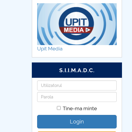
Upit Media
S.I.I.M.A.D.C.
Utilizatorul
Parola
Tine-ma minte
Login