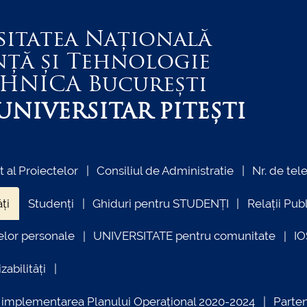
sitatea Națională
nță și Tehnologie
EHNICA
București
NIVERSITAR PITEȘTI
al Proiectelor
Consiliul de Administratie
Nr. de tel
ți
Studenți
Ghiduri pentru STUDENȚI
Relații Pub
elor personale
UNIVERSITATE pentru comunitate
I
zabilități
ind implementarea Planului Operațional 2020-2024
Parte