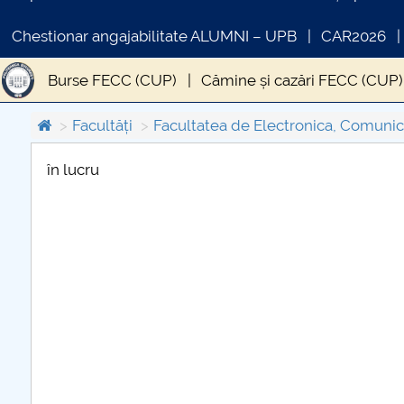
Chestionar angajabilitate ALUMNI – UPB
CAR2026
Burse FECC (CUP)
Cămine și cazări FECC (CUP)
Facultăți
Facultatea de Electronica, Comunica
în lucru
COMUNICAT DE PRESA
PRIMSTUD 26.03.2026