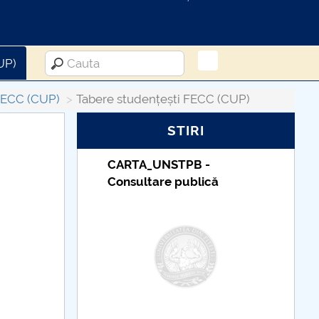
UP)
 FECC (CUP)
Tabere studențești FECC (CUP)
STIRI
B -
Taxe de școlarizare
lică
indexate – Centrul
Universitar Pitești