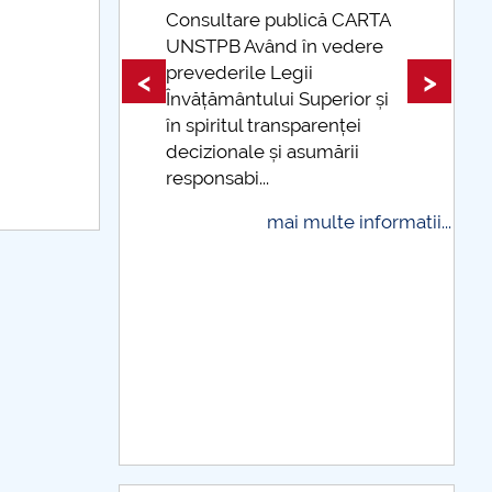
lică CARTA
în vedere
Taxe de școlarizare
ii
indexate Taxele se pot plăti
<
>
Superior și
și cu cardul
parenței
mai multe informatii...
sumării
multe informatii...