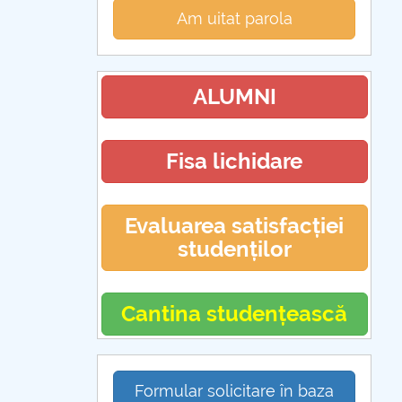
Am uitat parola
ALUMNI
Fisa lichidare
Evaluarea satisfacției
studenților
Cantina studențească
Formular solicitare în baza