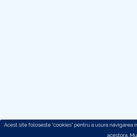
Acest site foloseste "cookies" pentru a usura navigarea in 
acestora. M