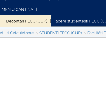
MENIU CANTINA
Decontari FECC (CUP)
Tabere studențești FECC (C
tii si Calculatoare
STUDENTI FECC (CUP)
Facilități
INFORMATII ACTE STUDII
CARTA_UNSTP
Consultare pub