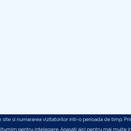
site si numararea vizitatorilor intr-o perioada de timp. Prin 
ultumim pentru intelegere.
Apasati aici pentru mai multe in