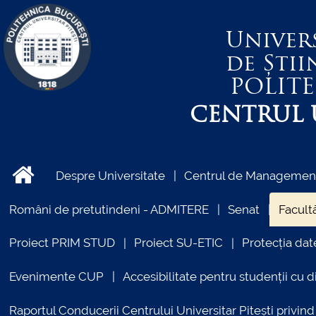
Univer
de Știi
POLIT
CENTRUL U
Despre Universitate
Centrul de Management 
Români de pretutindeni - ADMITERE
Senat
Facultă
Proiect PRIM STUD
Proiect SU-ETIC
Protecția dat
Evenimente CUP
Accesibilitate pentru studenții cu di
Raportul Conducerii Centrului Universitar Pitești priv