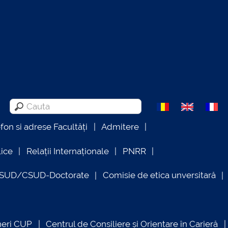
efon si adrese Facultăți
Admitere
lice
Relații Internaționale
PNRR
OSUD/CSUD-Doctorate
Comisie de etica unversitară
neri CUP
Centrul de Consiliere și Orientare în Carieră