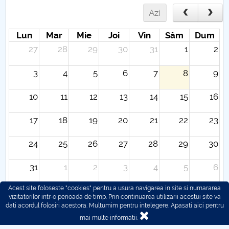
Azi
Lun
Mar
Mie
Joi
Vin
Sâm
Dum
27
28
29
30
31
1
2
3
4
5
6
7
8
9
10
11
12
13
14
15
16
17
18
19
20
21
22
23
24
25
26
27
28
29
30
31
1
2
3
4
5
6
Acest site foloseste "cookies" pentru a usura navigarea in site si numararea
vizitatorilor intr-o perioada de timp. Prin continuarea utilizarii acestui site va
dati acordul folosiri acestora. Multumim pentru intelegere.
Apasati aici pentru
mai multe informatii.