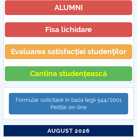
ALUMNI
Fisa lichidare
Evaluarea satisfacției studenților
Cantina studențească
Formular solicitare în baza legii 544/2001
Petiție on-line
AUGUST 2026