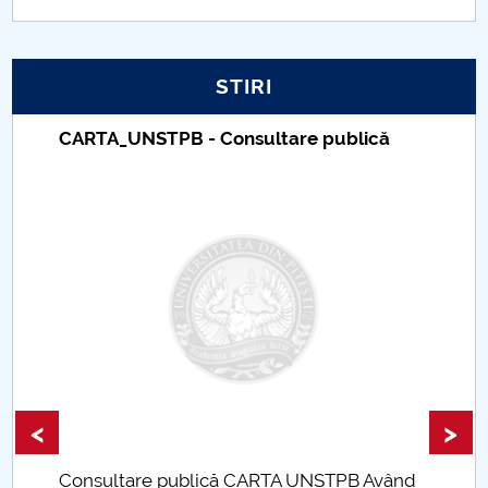
PNRR
STIRI
Proiect PRIM STUD
CARTA_UNSTPB - Consultare publică
Proiect SU-ETIC
Protecția datelor personale
UNIVERSITATE pentru comunitate
IOSUD/CSUD-Doctorate
Comisie de etica unversitară
Evenimente CUP
<
>
Accesibilitate pentru studenții cu dizabilități
Consultare publică CARTA UNSTPB Având