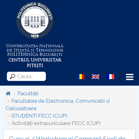
Universitatea Națională
de Știință și Tehnologie
POLITEHNICA
București
CENTRUL UNIVERSITAR
PITEȘTI
Menu
Facultăți
Facultatea de Electronica, Comunicatii si
Calculatoare
Despre Universitate
STUDENTI FECC (CUP)
Activități extracuriculare FECC (CUP)
Centrul de Management al Proiectelor