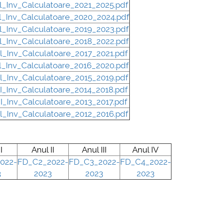
l_Inv_Calculatoare_2021_2025.pdf
mai multe informatii...
l_Inv_Calculatoare_2020_2024.pdf
Consultare pub
l_Inv_Calculatoare_2019_2023.pdf
UNSTPB Având 
l_Inv_Calculatoare_2018_2022.pdf
prevederile Leg
l_Inv_Calculatoare_2017_2021.pdf
Învățământului 
l_Inv_Calculatoare_2016_2020.pdf
în spiritul trans
l_Inv_Calculatoare_2015_2019.pdf
decizionale și a
I_Inv_Calculatoare_2014_2018.pdf
responsabi...
I_Inv_Calculatoare_2013_2017.pdf
mai 
l_Inv_Calculatoare_2012_2016.pdf
I
Anul II
Anul III
Anul IV
022-
FD_C2_2022-
FD_C3_2022-
FD_C4_2022-
3
2023
2023
2023