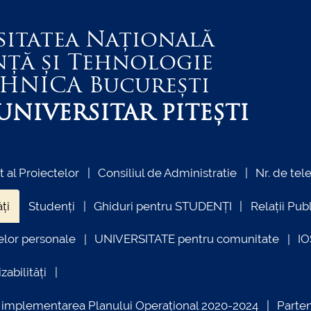
sitatea Națională
nță și Tehnologie
EHNICA
București
NIVERSITAR PITEȘTI
al Proiectelor
Consiliul de Administratie
Nr. de tel
ți
Studenți
Ghiduri pentru STUDENȚI
Relații Pub
elor personale
UNIVERSITATE pentru comunitate
I
zabilități
ind implementarea Planului Operațional 2020-2024
Parte