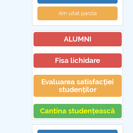
Am uitat parola
ALUMNI
Fisa lichidare
Evaluarea satisfacției
studenților
Cantina studențească