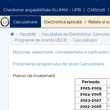
Chestionar angajabilitate ALUMNI – UPB
CAR2026
Calculatoare
Electronică aplicată
Rețele și s
Facultăți
Facultatea de Electronica, Comunica
Programe de licenta DECIE
Calculatoare
Misiunea, obiectivele, competentele si calificarile
COMUNICAT DE PRESA
Prezentarea programului de studii Calculatoare
PRIMSTUD 26.03.2026
Planuri de invatamant:
Perioada
2025-2029
P
2024-2028
P
2023-2027
P
2022-2026
P