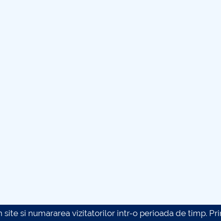
site si numararea vizitatorilor intr-o perioada de timp. Prin 