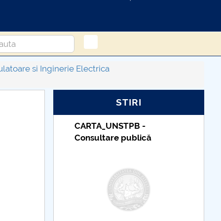
atoare si Inginerie Electrica
STIRI
B -
Taxe de școlarizare
lică
indexate – Centrul
Universitar Pitești