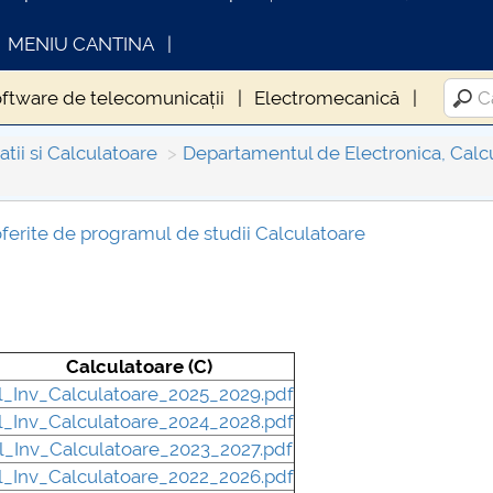
MENIU CANTINA
oftware de telecomunicații
Electromecanică
tii si Calculatoare
Departamentul de Electronica, Calcul
 oferite de programul de studii Calculatoare
INFORMATII ACTE STUDII
CARTA_UNSTP
Consultare pub
Calculatoare (C)
l_Inv_Calculatoare_2025_2029.pdf
l_Inv_Calculatoare_2024_2028.pdf
l_Inv_Calculatoare_2023_2027.pdf
l_Inv_Calculatoare_2022_2026.pdf