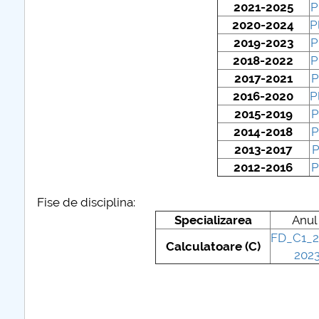
2021-2025
P
2020-2024
P
COMUNICAT Eveniment de
2019-2023
P
informare și promovare a
2018-2022
P
ofertei educaționale
2017-2021
P
universitare la Colegiul
2016-2020
P
Teoretic „Ion Cantacuzino”
2015-2019
P
Piteşti 26.03.2026
2014-2018
P
COMUNICAT Eveniment de
2013-2017
P
informare �...
2012-2016
P
mai multe informatii...
Fise de disciplina:
Specializarea
Anul 
FD_C1_2
Calculatoare (C)
202