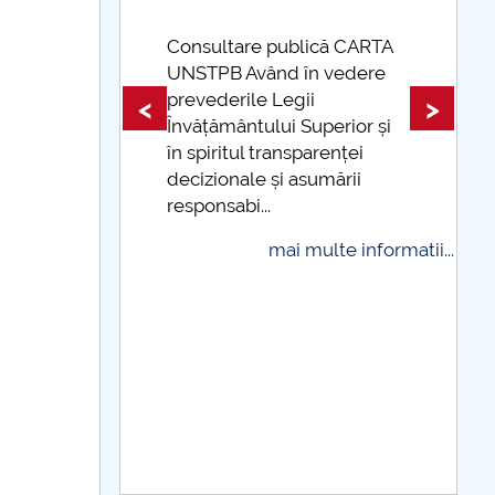
lică CARTA
în vedere
Taxe de școlarizare
ii
indexate Taxele se pot plăti
<
>
Superior și
și cu cardul
parenței
mai multe informatii...
sumării
multe informatii...