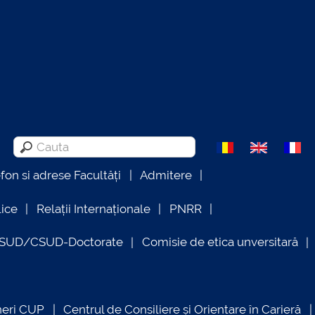
efon si adrese Facultăți
Admitere
lice
Relații Internaționale
PNRR
OSUD/CSUD-Doctorate
Comisie de etica unversitară
neri CUP
Centrul de Consiliere și Orientare în Carieră