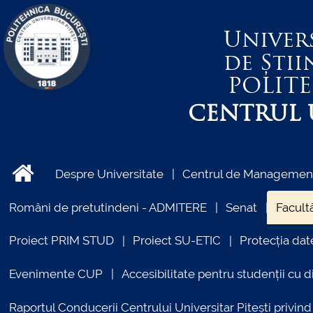
Univer
de Știi
POLIT
CENTRUL U
Despre Universitate
Centrul de Management 
Români de pretutindeni - ADMITERE
Senat
Facultă
Proiect PRIM STUD
Proiect SU-ETIC
Protecția dat
Evenimente CUP
Accesibilitate pentru studenții cu di
Raportul Conducerii Centrului Universitar Pitești priv