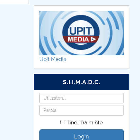
Upit Media
S.I.I.M.A.D.C.
Utilizatorul
Parola
Tine-ma minte
Login