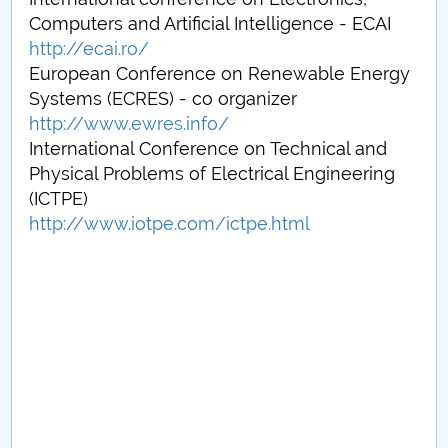
Consiliul de Administratie
Computers and Artificial Intelligence - ECAI
http://ecai.ro/
Nr. de telefon si adrese Facultăți
European Conference on Renewable Energy
Admitere
Systems (ECRES) - co organizer
http://www.ewres.info/
Români de pretutindeni - ADMITERE
International Conference on Technical and
Physical Problems of Electrical Engineering
Senat
(ICTPE)
http://www.iotpe.com/ictpe.html
Facultăți
Studenți
Ghiduri pentru STUDENȚI
Relații Publice
Relații Internaționale