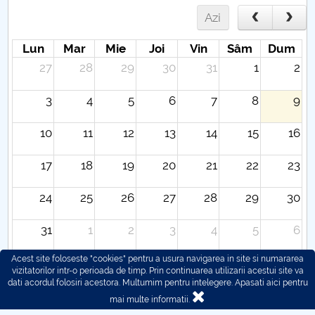
Azi
Lun
Mar
Mie
Joi
Vin
Sâm
Dum
27
28
29
30
31
1
2
3
4
5
6
7
8
9
10
11
12
13
14
15
16
17
18
19
20
21
22
23
24
25
26
27
28
29
30
31
1
2
3
4
5
6
Acest site foloseste "cookies" pentru a usura navigarea in site si numararea
vizitatorilor intr-o perioada de timp. Prin continuarea utilizarii acestui site va
dati acordul folosiri acestora. Multumim pentru intelegere.
Apasati aici pentru
mai multe informatii.