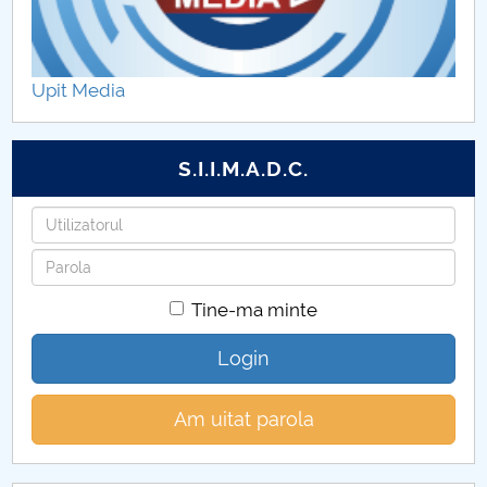
Contracte cercetare
Reviste
Upit Media
Conferinte Organizate de FECC
S.I.I.M.A.D.C.
Utilizatorul
Parola
Tine-ma minte
Login
Am uitat parola