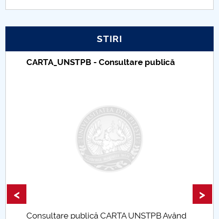
PNRR
STIRI
Proiect PRIM STUD
CARTA_UNSTPB - Consultare publică
Proiect SU-ETIC
Protecția datelor personale
UNIVERSITATE pentru comunitate
IOSUD/CSUD-Doctorate
Comisie de etica unversitară
Evenimente CUP
<
>
Accesibilitate pentru studenții cu dizabilități
Consultare publică CARTA UNSTPB Având