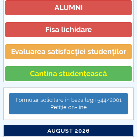
ALUMNI
Fisa lichidare
Evaluarea satisfacției studenților
Cantina studențească
Formular solicitare în baza legii 544/2001
Petiție on-line
AUGUST 2026