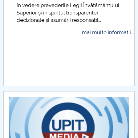
.
în vedere prevederile Legii Învățământului
Raportul Conducerii Centrului Universitar Pitești
Superior și în spiritul transparenței
privind implementarea Planului Operațional 2020-
decizionale și asumării responsabi...
2024
mai multe informatii...
Parteneri CUP
Centrul de Consiliere și Orientare în Carieră
Chestionar angajabilitate ALUMNI – UPB
CAR2026
MENIU CANTINA
Documente cercetare FECC
Centre de cercetare