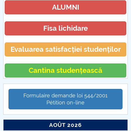
ALUMNI
Fisa lichidare
Evaluarea satisfacției studenților
Cantina studențească
Formulaire demande loi 544/2001
Pétition on-line
AOÛT 2026