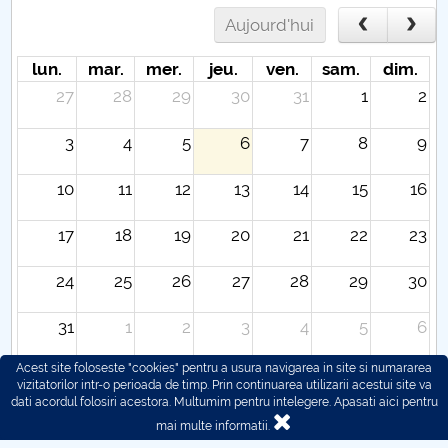
Aujourd'hui
lun.
mar.
mer.
jeu.
ven.
sam.
dim.
27
28
29
30
31
1
2
3
4
5
6
7
8
9
10
11
12
13
14
15
16
17
18
19
20
21
22
23
24
25
26
27
28
29
30
31
1
2
3
4
5
6
Acest site foloseste "cookies" pentru a usura navigarea in site si numararea
vizitatorilor intr-o perioada de timp. Prin continuarea utilizarii acestui site va
dati acordul folosiri acestora. Multumim pentru intelegere.
Apasati aici pentru
mai multe informatii.