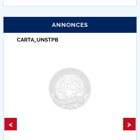
PNRR
ANNONCES
Proiect (PRIM STUD)
CARTA_UNSTPB
Proiect SU-ETIC
Protection des données personnelles
Université pour la communauté
Études doctorales
Comisie de etica unversitară
Evenimente CUP
<
>
Accesibilitate pentru studenții cu dizabilități