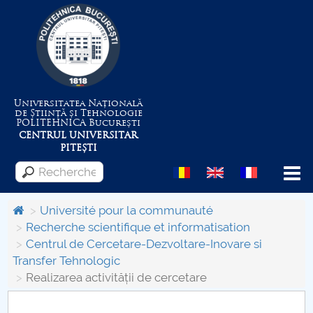
Universitatea Națională
de Știință și Tehnologie
POLITEHNICA
București
CENTRUL UNIVERSITAR
PITEȘTI
Menu
Université pour la communauté
Recherche scientifique et informatisation
Centrul de Cercetare-Dezvoltare-Inovare si
Despre Universitate
Transfer Tehnologic
Realizarea activității de cercetare
Centrul de Management al Proiectelor