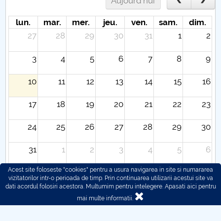
Aujourd'hui
lun.
mar.
mer.
jeu.
ven.
sam.
dim.
27
28
29
30
31
1
2
3
4
5
6
7
8
9
10
11
12
13
14
15
16
17
18
19
20
21
22
23
24
25
26
27
28
29
30
31
1
2
3
4
5
6
Acest site foloseste "cookies" pentru a usura navigarea in site si numararea
vizitatorilor intr-o perioada de timp. Prin continuarea utilizarii acestui site va
dati acordul folosiri acestora. Multumim pentru intelegere.
Apasati aici pentru
mai multe informatii.