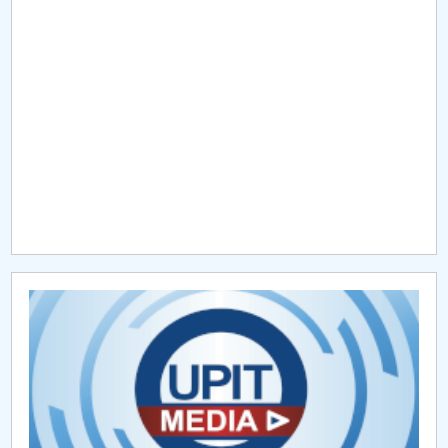
Raportul Conducerii Centrului Universitar Pitești
privind implementarea Planului Operațional 2020-
2024
Parteneri CUP
Centrul de Consiliere și Orientare în Carieră
Chestionar angajabilitate ALUMNI – UPB
CAR2026
MENIU CANTINA
Hotărâri Senat din 29 ianuarie 2018
Hotărâri Senat din 9 februarie 2018