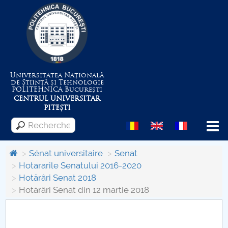
Universitatea Națională
de Știință și Tehnologie
POLITEHNICA
București
CENTRUL UNIVERSITAR
PITEȘTI
Menu
Sénat universitaire
Senat
Hotararile Senatului 2016-2020
Hotărâri Senat 2018
Despre Universitate
Hotărâri Senat din 12 martie 2018
Centrul de Management al Proiectelor