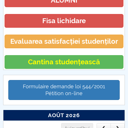
ALUMNI
Hotărâri Senat din 17 decembrie 2018
Hotărâri Senat din 26 noiembrie 2018
Fisa lichidare
Evaluarea satisfacției studenților
Cantina studențească
Formulaire demande loi 544/2001
Pétition on-line
AOÛT 2026