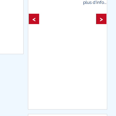
plus d'info...
plus d'info...
<
>