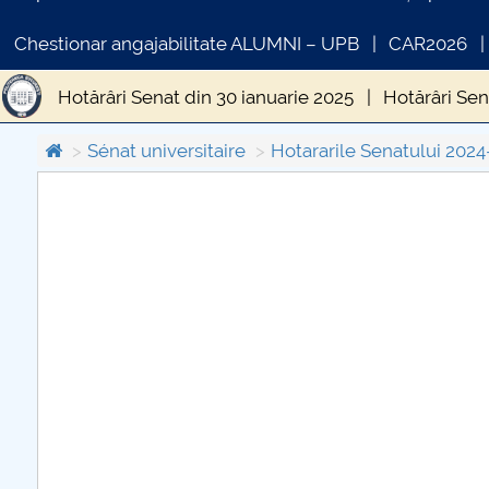
Chestionar angajabilitate ALUMNI – UPB
CAR2026
Hotărâri Senat din 30 ianuarie 2025
Hotărâri Sen
Hotărâri Senat din 5 septembrie 2025
Hotărâri 
Sénat universitaire
Hotararile Senatului 202
Hotărâri Senat din 10 iulie 2025
Hotărâri Senat 
COMUNICAT DE PRESA
Hotărâri Senat din 6 februarie 2025
Hotărâri Sen
PRIMSTUD 26.03.2026
Hotărâri Senat din 27 martie 2025
Hotărâri Sena
Hotărâri Senat din 27 mai 2025
Hotărâri Senat d