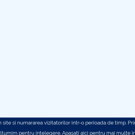
site si numararea vizitatorilor intr-o perioada de timp. Prin 
ultumim pentru intelegere.
Apasati aici pentru mai multe in