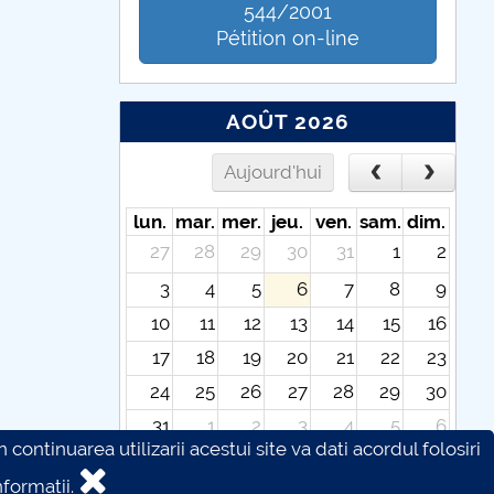
544/2001
Pétition on-line
AOÛT 2026
Aujourd'hui
lun.
mar.
mer.
jeu.
ven.
sam.
dim.
27
28
29
30
31
1
2
3
4
5
6
7
8
9
10
11
12
13
14
15
16
17
18
19
20
21
22
23
24
25
26
27
28
29
30
31
1
2
3
4
5
6
continuarea utilizarii acestui site va dati acordul folosiri
formatii.