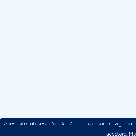
Acest site foloseste "cookies" pentru a usura navigarea in 
acestora. M