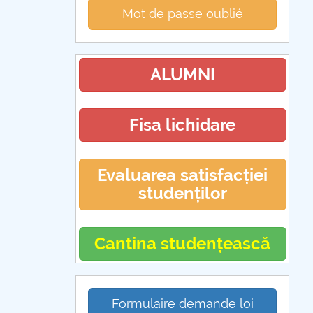
Mot de passe oublié
ALUMNI
Fisa lichidare
Evaluarea satisfacției
studenților
Cantina studențească
Formulaire demande loi