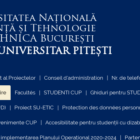
sitatea Națională
nță și Tehnologie
EHNICA
București
NIVERSITAR PITEȘTI
al Proiectelor
Conseil d'administration
Nr. de telef
ire
Facultés
STUDENTI CUP
Ghiduri pentru STU
UD)
Proiect SU-ETIC
Protection des données person
venimente CUP
Accesibilitate pentru studenții cu dizabi
ind implementarea Planului Operațional 2020-2024
Parte