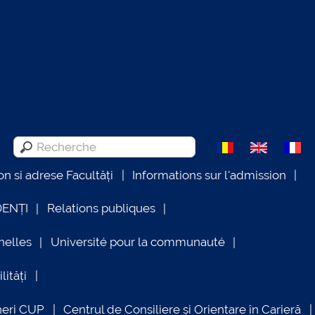
on si adrese Facultăți
Informations sur l'admission
DENȚI
Relations publiques
nelles
Université pour la communauté
lități
neri CUP
Centrul de Consiliere și Orientare în Carieră