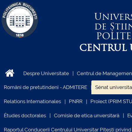
Univer
de Știi
POLIT
CENTRUL U
Despre Universitate
Centrul de Management 
Români de pretutindeni - ADMITERE
Sénat universita
Relations Internationales
PNRR
Proiect (PRIM ST
Études doctorales
Comisie de etica unversitară
E
Raportul Conducerii Centrului Universitar Pitești priv