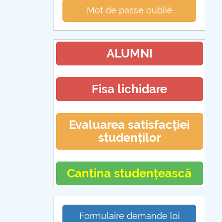
Mot de passe oublié
ALUMNI
Fisa lichidare
Evaluarea satisfacției
studenților
Cantina studențească
Formulaire demande loi