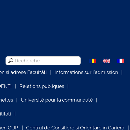
on si adrese Facultăți
Informations sur l'admission
DENȚI
Relations publiques
nelles
Université pour la communauté
lități
neri CUP
Centrul de Consiliere și Orientare în Carieră