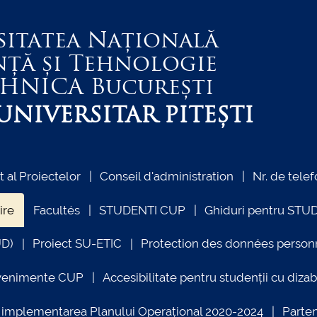
sitatea Națională
nță și Tehnologie
EHNICA
București
NIVERSITAR PITEȘTI
al Proiectelor
Conseil d'administration
Nr. de telef
ire
Facultés
STUDENTI CUP
Ghiduri pentru STU
UD)
Proiect SU-ETIC
Protection des données person
venimente CUP
Accesibilitate pentru studenții cu dizabi
ind implementarea Planului Operațional 2020-2024
Parte