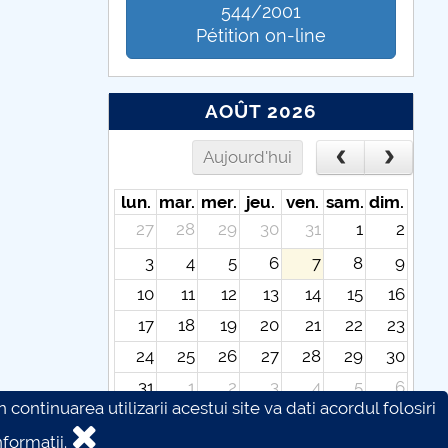
544/2001
Pétition on-line
AOÛT 2026
Aujourd'hui
lun.
mar.
mer.
jeu.
ven.
sam.
dim.
27
28
29
30
31
1
2
3
4
5
6
7
8
9
10
11
12
13
14
15
16
17
18
19
20
21
22
23
24
25
26
27
28
29
30
31
1
2
3
4
5
6
continuarea utilizarii acestui site va dati acordul folosiri
formatii.