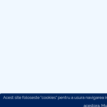
Acest site foloseste "cookies" pentru a usura navigarea in 
acestora. M