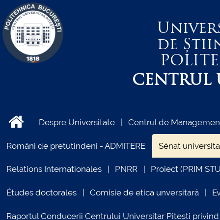
Univer
de Știi
POLIT
CENTRUL U
Despre Universitate
Centrul de Management 
Români de pretutindeni - ADMITERE
Sénat universita
Relations Internationales
PNRR
Proiect (PRIM ST
Études doctorales
Comisie de etica unversitară
E
Raportul Conducerii Centrului Universitar Pitești priv