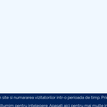
site si numararea vizitatorilor intr-o perioada de timp. Prin 
ultumim pentru intelegere.
Apasati aici pentru mai multe in