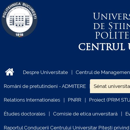
Univer
de Știi
POLIT
CENTRUL U
Despre Universitate
Centrul de Management 
Români de pretutindeni - ADMITERE
Sénat universita
Relations Internationales
PNRR
Proiect (PRIM ST
Études doctorales
Comisie de etica unversitară
E
Raportul Conducerii Centrului Universitar Pitești priv