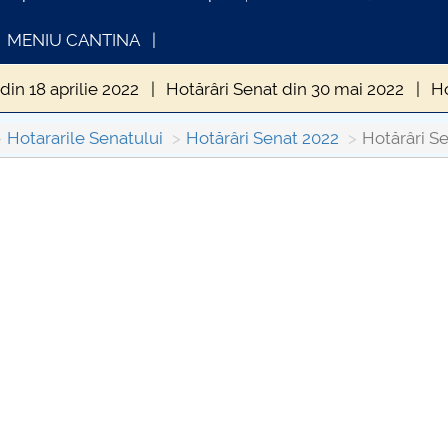
MENIU CANTINA
din 18 aprilie 2022
Hotărâri Senat din 30 mai 2022
Ho
in 25 iulie 2022
Hotărâri Senat din 16 septembrie 2022
Hotararile Senatului
Hotărâri Senat 2022
Hotărâri Se
Senat din 21 noiembrie 2022
Hotărâri Senat din 29 noie
INFORMATII ACTE STUDII
CARTA_UNS
at din 18 februarie 2022
Hotărâri Senat din 28 februarie