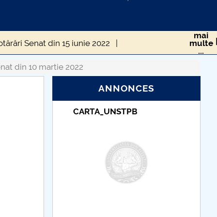
mai
tărâri Senat din 15 iunie 2022
multe
...
Hotărâri Senat din 30 septembrie 2022
nat din 10 martie 2022
ANNONCES
mbrie 2022
Hotărâri Senat din 19 decembrie 2022
TPB
Taxe de școlarizare
 2022
Hotărâri Senat din 10 martie 2022
indexate – Centrul
Universitar Pitești