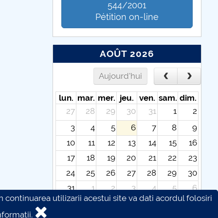
544/2001
Pétition on-line
AOÛT 2026
Aujourd'hui
lun.
mar.
mer.
jeu.
ven.
sam.
dim.
27
28
29
30
31
1
2
3
4
5
6
7
8
9
10
11
12
13
14
15
16
17
18
19
20
21
22
23
24
25
26
27
28
29
30
31
1
2
3
4
5
6
continuarea utilizarii acestui site va dati acordul folosiri
formatii.