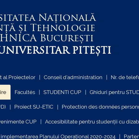
sitatea Națională
nță și Tehnologie
EHNICA
București
NIVERSITAR PITEȘTI
al Proiectelor
Conseil d'administration
Nr. de telef
ire
Facultés
STUDENTI CUP
Ghiduri pentru STU
UD)
Proiect SU-ETIC
Protection des données person
venimente CUP
Accesibilitate pentru studenții cu dizabi
ind implementarea Planului Operațional 2020-2024
Parte