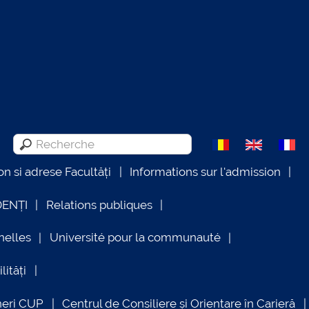
on si adrese Facultăți
Informations sur l'admission
DENȚI
Relations publiques
nelles
Université pour la communauté
lități
neri CUP
Centrul de Consiliere și Orientare în Carieră