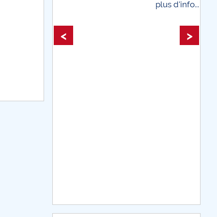
plus d'info...
plus d'info
<
>