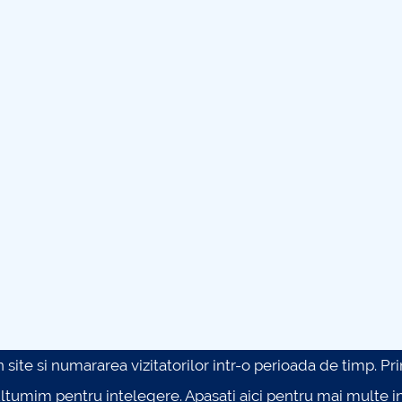
site si numararea vizitatorilor intr-o perioada de timp. Prin 
ultumim pentru intelegere.
Apasati aici pentru mai multe in