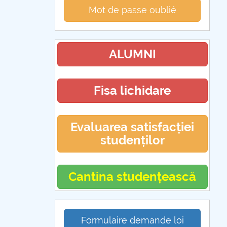
Mot de passe oublié
ALUMNI
Fisa lichidare
Evaluarea satisfacției
studenților
Cantina studențească
Formulaire demande loi