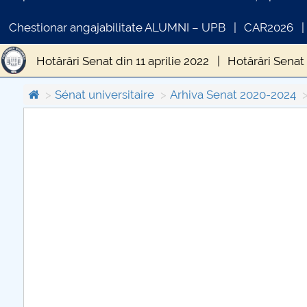
Chestionar angajabilitate ALUMNI – UPB
CAR2026
Hotărâri Senat din 11 aprilie 2022
Hotărâri Senat 
Hotărâri Senat din 30 iunie 2022
Hotărâri Senat d
Sénat universitaire
Arhiva Senat 2020-2024
Hotărâri Senat din 24 octombrie 2022
Hotărâri 
COMUNICAT DE PRESA
Hotărâri Senat din 31 ianuarie 2022
Hotărâri Sen
PRIMSTUD 26.03.2026
Hotărâri Senat din 28 martie 2022