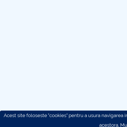
Acest site foloseste "cookies" pentru a usura navigarea in 
acestora. M