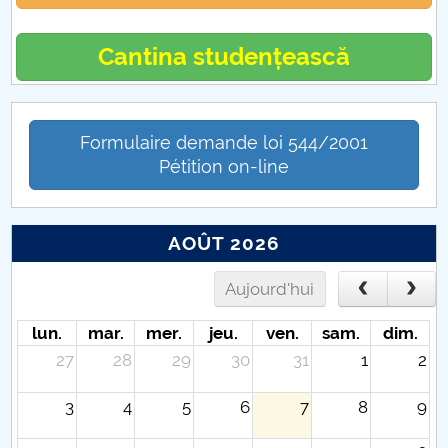
Cantina studențească
Formulaire demande loi 544/2001
Pétition on-line
AOÛT 2026
Aujourd'hui
lun.
mar.
mer.
jeu.
ven.
sam.
dim.
27
28
29
30
31
1
2
3
4
5
6
7
8
9