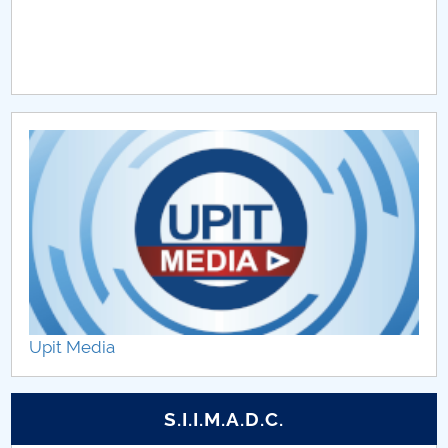
Upit Media
S.I.I.M.A.D.C.