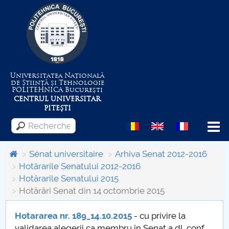
Universitatea Națională
de Știință și Tehnologie
POLITEHNICA
București
CENTRUL UNIVERSITAR
PITEȘTI
Menu
Sénat universitaire
Arhiva Senat 2012-2016
Hotărarile Senatului 2012-2016
Hotărarile Senatului 2015
Despre Universitate
Hotărâri Senat din 14 octombrie 2015
Centrul de Management al Proiectelor
Hotararea nr. 189_14.10.2015
- cu privire la
validarea alegerii ca membru în Senat a dl. conf.