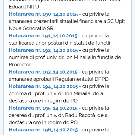
Conseil d'administration
Eduard NIŢU
Hotararea nr. 190_14.10.2015
- cu privire la
Nr. de telefon si adrese Facultăți
amanarea prezentarii situatiei financiare a SC Upit
Noua Generatie SRL
Informations sur l'admission
Hotararea nr. 191_14.10.2015
- cu privire la
clarificarea unor posturi din statul de functii
Români de pretutindeni - ADMITERE
Hotararea nr. 192_14.10.2015
- cu privire la
numirea dl.prof. univ. dr. Ion Mihaila în functia de
Sénat universitaire
Prorector
Hotararea nr. 193_14.10.2015
- cu privire la
Facultés
amanarea aprobarii Regulamentului DPPD
Hotararea nr. 194_14.10.2015
- cu privire la
STUDENTI CUP
cererea dl. prof. univ. dr. Ion Mihaila, de a
desfasura ore în regim de PO
Ghiduri pentru STUDENȚI
Hotararea nr. 195_14.10.2015
- cu privire la
cererea dl. prof. univ. dr. Radu Racotă, de a
Relations publiques
desfasura ore în regim de PO
Hotararea nr. 196_14.10.2015
- cu privire la
Relations Internationales