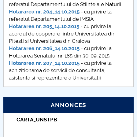
referatul Departamentului de Stiinte ale Naturii
Raportul Conducerii Centrului Universitar Pitești
Hotararea nr. 204_14.10.2015
- cu privire la
privind implementarea Planului Operațional 2020-
referatul Departamentului de IMSIA
2024
Hotararea nr. 205_14.10.2015
- cu privire la
acordul de cooperare intre Universitatea din
Parteneri CUP
Pitesti si Universitatea din Craiova
Hotararea nr. 206_14.10.2015
- cu privire la
Centrul de Consiliere și Orientare în Carieră
Hotararea Senatului nr. 185 din 30. 09. 2015
Hotararea nr. 207_14.10.2015
- cu privire la
Chestionar angajabilitate ALUMNI – UPB
achizitionarea de servicii de consultanta,
asistenta si reprezentare a Universitatii
CAR2026
MENIU CANTINA
ANNONCES
Hotărâri Senat din 2 februarie 2015
Taxe de școlarizare indexate – Centrul
Universitar Pitești
Hotărâri Senat din 2 martie 2015