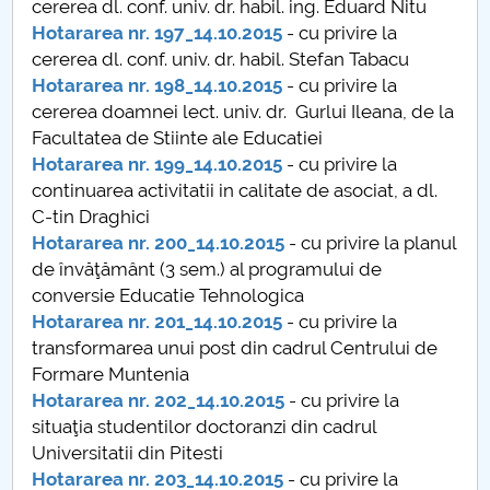
cererea dl. conf. univ. dr. habil. ing. Eduard Nitu
Hotararea nr. 197_14.10.2015
- cu privire la
PNRR
cererea dl. conf. univ. dr. habil. Stefan Tabacu
Hotararea nr. 198_14.10.2015
- cu privire la
Proiect (PRIM STUD)
cererea doamnei lect. univ. dr. Gurlui Ileana, de la
Facultatea de Stiinte ale Educatiei
Proiect SU-ETIC
Hotararea nr. 199_14.10.2015
- cu privire la
continuarea activitatii in calitate de asociat, a dl.
Protection des données personnelles
C-tin Draghici
Hotararea nr. 200_14.10.2015
- cu privire la planul
Université pour la communauté
de învăţământ (3 sem.) al programului de
conversie Educatie Tehnologica
Études doctorales
Hotararea nr. 201_14.10.2015
- cu privire la
transformarea unui post din cadrul Centrului de
Comisie de etica unversitară
Formare Muntenia
Hotararea nr. 202_14.10.2015
- cu privire la
Evenimente CUP
situaţia studentilor doctoranzi din cadrul
Universitatii din Pitesti
Accesibilitate pentru studenții cu dizabilități
Hotararea nr. 203_14.10.2015
- cu privire la