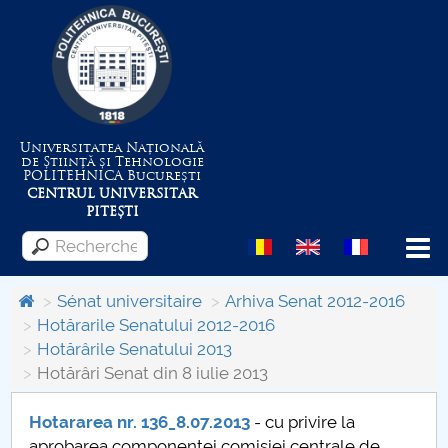
Universitatea Națională
de Știință și Tehnologie
POLITEHNICA
București
CENTRUL UNIVERSITAR
PITEȘTI
Menu
Sénat universitaire
Arhiva Senat 2012-2016
Hotărarile Senatului 2012-2016
Hotărârile Senatului 2013
Despre Universitate
Hotărâri Senat din 8 iulie 2013
Centrul de Management al Proiectelor
Hotararea nr. 136_8.07.2013
- cu privire la
aprobarea componenţei comisiei centrale de