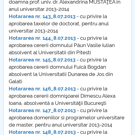
doamna prof. univ. dr. Alexandrina MUSTĂŢEA în
anul universitar 2013-2014
PNRR
Hotararea nr. 143_8.07.2013
- cu privire la
aprobarea taxelor de doctorat, pentru anul
Proiect (PRIM STUD)
universitar 2013-2014
Hotararea nr. 144_8.07.2013
- cu privire la
Proiect SU-ETIC
aprobarea cererii domnului Păun Vasile Iulian
absolvent al Universitatii din Pitesti
Protection des données personnelles
Hotararea nr. 145_8.07.2013
- cu privire la
aprobarea cererii domnului Fuică Bogdan
Université pour la communauté
absolvent la Universitatii Dunarea de Jos din
Galati
Études doctorales
Hotararea nr. 146_8.07.2013
- cu privire la
aprobarea cererii domnişoarei Dimescu Alexa
Comisie de etica unversitară
Ioana, absolventă a Universităţii Bucureşti
Hotararea nr. 147_8.07.2013
- cu privire la
Evenimente CUP
aprobarea domeniilor si programelor universitare
de master, pentru anul universitar 2013-2014
Accesibilitate pentru studenții cu dizabilități
Hotararea nr. 148_8.07.2013
- cu privire la