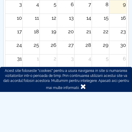
3
4
5
6
7
8
9
10
11
12
13
14
15
16
17
18
19
20
21
22
23
24
25
26
27
28
29
30
31
1
2
3
4
5
6
Acest site foloseste "cookies" pentru a usura navigarea in site si numararea
vizitatorilor intr-o perioada de timp. Prin continuarea utilizarii acestui site va
dati acordul folosiri acestora. Multumim pentru intelegere.
Apasati aici pentru
mai multe informatii.
© 2016 - 2026 POLITEHNICA București - Centrul
Universitar Pitești
Pentru probleme legate de functionarea site-ului ne puteti