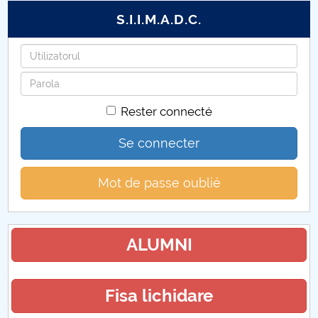
S.I.I.M.A.D.C.
Identifiant
Mot
de
Rester connecté
passe
Se connecter
Mot de passe oublié
ALUMNI
Fisa lichidare