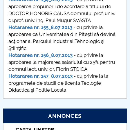
aprobarea propunerii de acordare a titlului de
Hotărâri Senat din 25 martie 2013
DOCTOR HONORIS CAUSA domnului prof. univ.
dr.prof. univ. ing. Paul Mugur SVASTA
Hotărâri Senat din 1 aprilie 2013
Hotararea nr. 155_8.07.2013
- cu privire la
aprobarea ca Universitatea din Piteşti să devină
Hotărâri Senat din 29 aprilie 2013
acţionar al Parcului Industrial Tehnologic şi
Ştiinţific
Hotărâri Senat din 31 mai 2013
Hotararea nr. 156_8.07.2013
- cu privire la
aprobarea la majorarea salariului cu 25% pentru
Hotărâri Senat din 17 iunie 2013
domnul lect. univ. dr. Florin STOICA
Hotararea nr. 157_8.07.2013
- cu privire la la
Hotărâri Senat din 8 iulie 2013
programele de studii de licenta Teologie
Didactica şi Politie Locala
Hotărâri Senat din 30 iulie 2013
Hotărâri Senat din 17 septembrie 2013
ANNONCES
Hotărâri Senat din 30 septembrie 2013
Taxe de școlarizare indexate – 