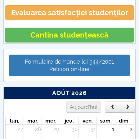
Evaluarea satisfacției studenților
Cantina studențească
Formulaire demande loi 544/2001
Pétition on-line
AOÛT 2026
Aujourd'hui
lun.
mar.
mer.
jeu.
ven.
sam.
dim.
27
28
29
30
31
1
2