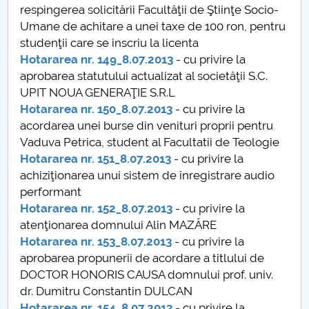
respingerea solicitării Facultăţii de Ştiinţe Socio-
Raportul Conducerii Centrului Universitar Pitești
Umane de achitare a unei taxe de 100 ron, pentru
privind implementarea Planului Operațional 2020-
studenţii care se inscriu la licenta
2024
Hotararea nr. 149_8.07.2013
- cu privire la
aprobarea statutului actualizat al societăţii S.C.
Parteneri CUP
UPIT NOUA GENERAŢIE S.R.L
Hotararea nr. 150_8.07.2013
- cu privire la
Centrul de Consiliere și Orientare în Carieră
acordarea unei burse din venituri proprii pentru
Vaduva Petrica, student al Facultatii de Teologie
Chestionar angajabilitate ALUMNI – UPB
Hotararea nr. 151_8.07.2013
- cu privire la
achiziţionarea unui sistem de înregistrare audio
CAR2026
performant
Hotararea nr. 152_8.07.2013
- cu privire la
MENIU CANTINA
atenţionarea domnului Alin MAZĂRE
Hotararea nr. 153_8.07.2013
- cu privire la
Hotărâri Senat din 28 ianuarie 2013
aprobarea propunerii de acordare a titlului de
DOCTOR HONORIS CAUSA domnului prof. univ.
Hotărâri Senat din 25 februarie 2013
dr. Dumitru Constantin DULCAN
Hotararea nr. 154_8.07.2013
- cu privire la