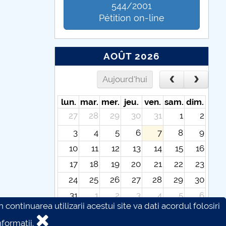
544/2001
Pétition on-line
AOÛT 2026
Aujourd'hui
lun.
mar.
mer.
jeu.
ven.
sam.
dim.
27
28
29
30
31
1
2
3
4
5
6
7
8
9
10
11
12
13
14
15
16
17
18
19
20
21
22
23
24
25
26
27
28
29
30
31
1
2
3
4
5
6
continuarea utilizarii acestui site va dati acordul folosiri
formatii.