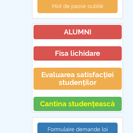
Mot de passe oublié
ALUMNI
Fisa lichidare
Evaluarea satisfacției
studenților
Cantina studențească
Formulaire demande loi