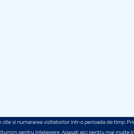
site si numararea vizitatorilor intr-o perioada de timp. Prin 
ultumim pentru intelegere.
Apasati aici pentru mai multe in