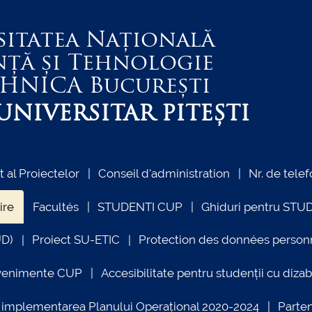
sitatea Națională
nță și Tehnologie
EHNICA
București
NIVERSITAR PITEȘTI
al Proiectelor
Conseil d'administration
Nr. de telef
ire
Facultés
STUDENTI CUP
Ghiduri pentru STU
UD)
Proiect SU-ETIC
Protection des données person
venimente CUP
Accesibilitate pentru studenții cu dizabi
ind implementarea Planului Operațional 2020-2024
Parte