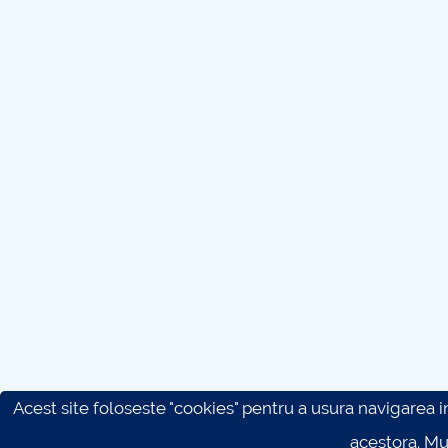
Acest site foloseste "cookies" pentru a usura navigarea in 
acestora. M