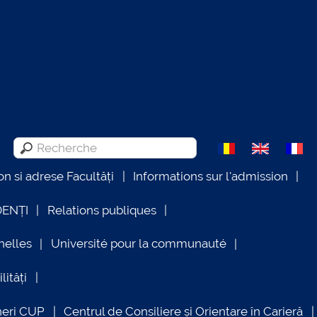
on si adrese Facultăți
Informations sur l'admission
DENȚI
Relations publiques
nelles
Université pour la communauté
lități
neri CUP
Centrul de Consiliere și Orientare în Carieră