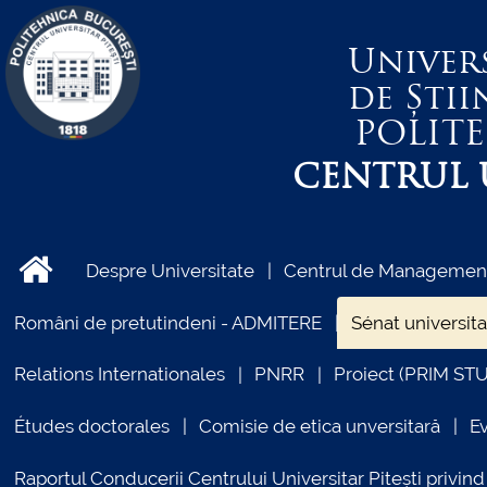
Univer
de Știi
POLIT
CENTRUL U
Despre Universitate
Centrul de Management 
Români de pretutindeni - ADMITERE
Sénat universita
Relations Internationales
PNRR
Proiect (PRIM ST
Études doctorales
Comisie de etica unversitară
E
Raportul Conducerii Centrului Universitar Pitești priv