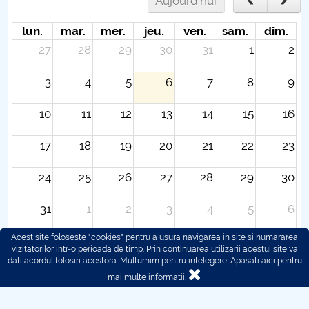
Aujourd'hui
lun.
mar.
mer.
jeu.
ven.
sam.
dim.
27
28
29
30
31
1
2
3
4
5
6
7
8
9
10
11
12
13
14
15
16
17
18
19
20
21
22
23
24
25
26
27
28
29
30
31
1
2
3
4
5
6
Acest site foloseste "cookies" pentru a usura navigarea in site si numararea
vizitatorilor intr-o perioada de timp. Prin continuarea utilizarii acestui site va
dati acordul folosiri acestora. Multumim pentru intelegere.
Apasati aici pentru
mai multe informatii.