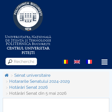
Universitatea Națională
de Știință și Tehnologie
POLITEHNICA
București
CENTRUL UNIVERSITAR
PITEȘTI
Menu
Sénat universitaire
Hotararile Senatului 2024-2029
Hotărâri Senat 2026
Despre Universitate
Hotărâri Senat din 5 mai 2026
Centrul de Management al Proiectelor