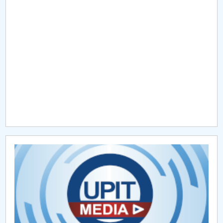
Raportul Conducerii Centrului Universitar Pitești
privind implementarea Planului Operațional 2020-
2024
Parteneri CUP
Centrul de Consiliere și Orientare în Carieră
Chestionar angajabilitate ALUMNI – UPB
CAR2026
MENIU CANTINA
Hotărâri Senat din 29 ianuarie 2026
Hotărâri din 2 iulie 2026