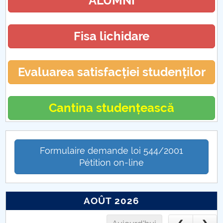
ALUMNI
Fisa lichidare
Evaluarea satisfacției studenților
Cantina studențească
Formulaire demande loi 544/2001
Pétition on-line
AOÛT 2026